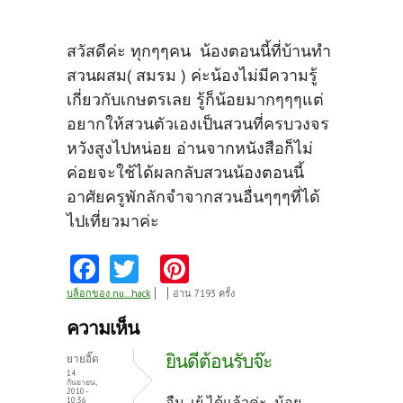
สวัสดีค่ะ ทุกๆๆคน น้องตอนนี้ที่บ้านทำ
สวนผสม( สมรม ) ค่ะน้องไม่มีความรู้
เกี่ยวกับเกษตรเลย รู้ก็น้อยมากๆๆๆแต่
อยากให้สวนตัวเองเป็นสวนที่ครบวงจร
หวังสูงไปหน่อย อ่านจากหนังสือก็ไม่
ค่อยจะใช้ได้ผลกลับสวนน้องตอนนี้
อาศัยครูพักลักจำจากสวนอื่นๆๆๆที่ได้
ไปเที่ยวมาค่ะ
Fa
T
Pi
ce
w
nt
บล็อกของ nu...hack
อ่าน 7193 ครั้ง
b
itt
er
ความเห็น
o
er
es
ยินดีต้อนรับจ๊ะ
ยายอิ๊ด
o
t
14
กันยายน,
2010 -
อืม..เย้ ได้แล้วค่ะ น้อย
10:36