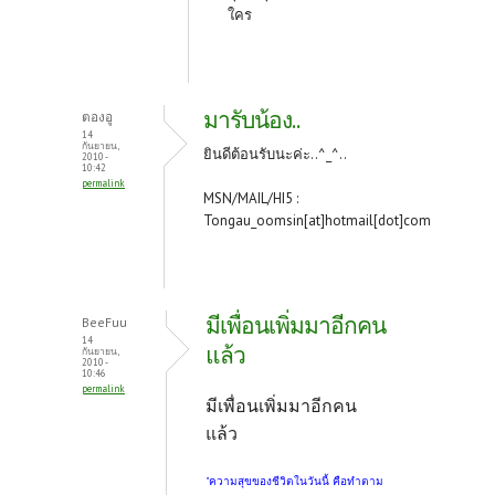
ใคร
มารับน้อง..
ตองอู
14
กันยายน,
ยินดีต้อนรับนะค่ะ..^_^..
2010 -
10:42
permalink
MSN/MAIL/HI5 :
Tongau_oomsin[at]hotmail[dot]com
มีเพื่อนเพิ่มมาอีกคน
BeeFuu
14
แล้ว
กันยายน,
2010 -
10:46
permalink
มีเพื่อนเพิ่มมาอีกคน
แล้ว
"ความสุขของชีวิตในวันนี้ คือทำตาม