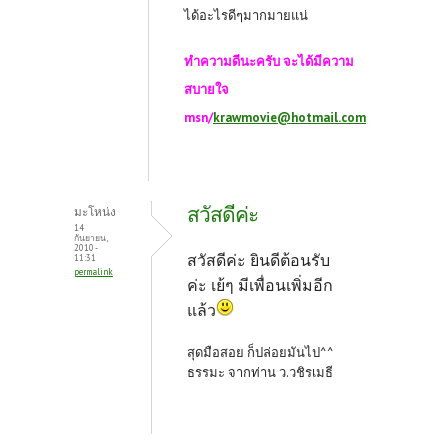
ได้อะไรดีๆมากมายแน่
ทำความดีนะครับ จะได้มีความ
สบายใจ
msn/
krawmovie@hotmail.com
สวัสดีค่ะ
มะโหน่ง
14
กันยายน,
2010 -
สวัสดีค่ะ ยินดีต้อนรับ
11:31
permalink
ค่ะ เย้ๆ มีเพื่อนเพิ่มอีก
แล้ว
สุดมือสอย ก็ปล่อยมันไป^^
ธรรมะ จากท่าน ว.วชิรเมธี