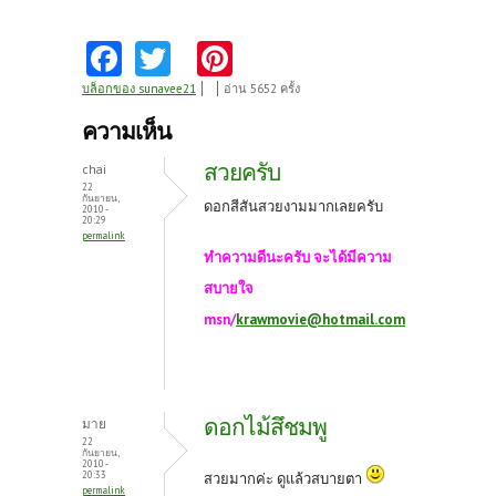
Fa
T
Pi
ce
w
nt
บล็อกของ sunavee21
อ่าน 5652 ครั้ง
b
itt
er
ความเห็น
o
er
es
สวยครับ
chai
o
t
22
กันยายน,
ดอกสีสันสวยงามมากเลยครับ
2010 -
k
20:29
permalink
ทำความดีนะครับ จะได้มีความ
สบายใจ
msn/
krawmovie@hotmail.com
ดอกไม้สึชมพู
มาย
22
กันยายน,
2010 -
20:33
สวยมากค่ะ ดูแล้วสบายตา
permalink