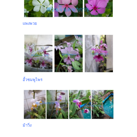
แพงพวย
อั้วชมพูไพร
ม้าวิ่ง