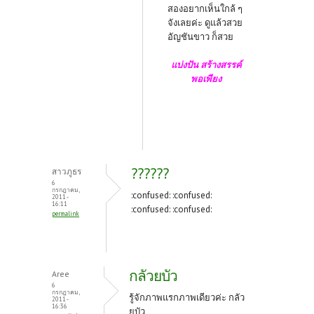
สองอยากเห็นใกล้ ๆ
จังเลยค่ะ ดูแล้วสวย
อัญชันขาว ก็สวย
แบ่งปัน สร้างสรรค์
พอเพียง
??????
สาวภูธร
6
กรกฎาคม,
:confused: :confused:
2011 -
16:11
:confused: :confused:
permalink
กลัวยบัว
Aree
6
กรกฎาคม,
รู้จักภาพแรกภาพเดียวค่ะ กลัว
2011 -
16:36
ยบัว