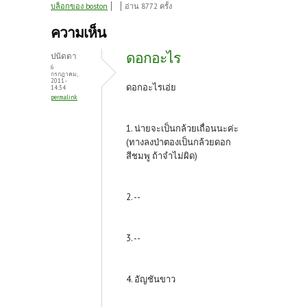
ce
w
nt
บล็อกของ boston
อ่าน 8772 ครั้ง
b
itt
er
ความเห็น
o
er
es
ดอกอะไร
ปนัดดา
o
t
6
กรกฎาคม,
2011 -
k
ดอกอะไรเอ่ย
14:34
permalink
1. น่ายจะเป็นกล้วยเถื่อนนะค่ะ
(ทางลงป่าตองเป็นกล้วยดอก
สีชมพู ถ้าจำไม่ผิด)
2. --
3. --
4. อัญชันขาว