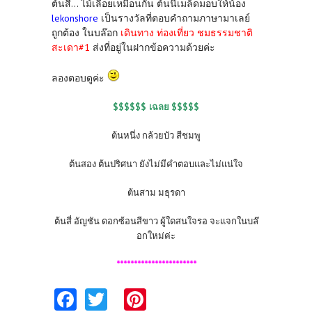
ต้นสี่... ไม้เลื้อยเหมือนกัน ต้นนี้เมล็ดมอบให้น้อง
lekonshore
เป็นรางวัลที่ตอบคำถามภาษามาเลย์
ถูกต้อง ในบล๊อก
เดินทาง ท่องเที่ยว ชมธรรมชาติ
สะเดา#1
ส่งที่อยู่ในฝากข้อความด้วยค่ะ
ลองตอบดูค่ะ
$$$$$$
$$$$$
เฉลย
ต้นหนึ่ง กล้วยบัว สีชมพู
ต้นสอง ต้นปริศนา ยังไม่มีคำตอบและไม่แน่ใจ
ต้นสาม มธุรดา
ต้นสี่ อัญชัน ดอกซ้อนสีขาว ผู้ใดสนใจรอ จะแจกในบล๊
อกใหม่ค่ะ
***********************
Fa
T
Pi