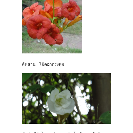
ต้นสาม... ไม้ดอกทรงพุ่ม