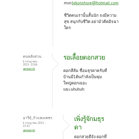
msn:
lekonshore@hotmail.com
ชีวิตคนเรานั้นสั้นนัก จงมีความ
สุข สนุกกับชีวิต อย่ามัวคิดอิจฉา
ใคร
รอเลื้อยดอกสวย
คนหลังสวน
6 กรกฎาคม,
2011 - 15:06
permalink
ดอกสีส้ม ชื่อมธุรดาครับที่
บ้านมี1ต้นกำลังเป็นพุ่ม
ใหญ่ดอกเยอะ
แยะ:uhuhuh:
เพิ่งรู้จักมธุร
อารีย์_กำแพงเพชร
6 กรกฎาคม, 2011 -
ดา
15:53
permalink
ดอกสวยดีจัง ดอกที่