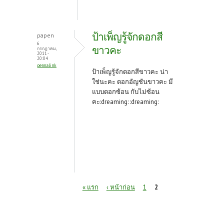
ป้าเพ็ญรู้จักดอกสี
papen
6
ขาวคะ
กรกฎาคม,
2011 -
20:04
permalink
ป้าเพ็ญรู้จักดอกสีขาวคะ น่า
ใช่นะคะ ดอกอัญชันขาวคะ มี
แบบดอกซ้อน กับไม่ซ้อน
คะ:dreaming: :dreaming:
หน้า
« แรก
‹ หน้าก่อน
1
2