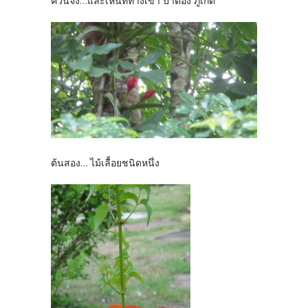
ควนจง...และเห็นที่ทางเข้า ป่าตอง ภูเก็ต
ต้นสอง... ไม้เลื้อยชนิดหนึ่ง