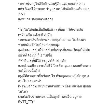
ปะยางนั่นอยู่ใกล้กับบ้า
นคนรู้จัก แต่ลุงแกอายุเยอะ
แล้ว
ก็เลยได้ถามแก ว่าลูกๆ แก ได้กลับบ้านหรือเปล่า
????
แกหน้าละห้อยแล้วบอกว่า
"เขาไม่ได้กลับเป็นสิบปีแล้ว ลุงก็อยากให้เขากลับ
เหมือนกัน แต่เขาไม่กลับ
บอกจะหาเงินอีกสักระยะ แต่ลุงก็บอกนะ ไม่ต้องหา
หรอกเงิน ถ้าไม่มีก็มาเอากับลุง
ลุงมีเยอะ เอาไปใช้ เอาไปซื้อข้าวซื้อของ ให้ลูกให้เมีย
อยากได้อะไร ก็เอาไปซื้อ
ที่ทำกิน ลุงก็มีให้ จะแบ่งให้ เท่าๆกัน
และส่วนหนึ่ง ลุงจะเก็บไว้ ใครที่มาดูแลลุงตอนที่จะตาย
จะได
้ส่วนนั้นไป
(ลุงมีที่สวนยางเป็นร้อยๆ ไร่ ทำอยู่สองคนกับป้า ลูก 3
คน ไม่ยอมมาทำ
เพราะบอกว่างานไร่ งานสวนมันเหนื่อย มันร้อน สู้แดด
ไม่ไหว
เลยต้องไปขายแรงงานเป็นลูกจ้างค
นอื่น อยู่ต่าง
ถิ่นTT_TT) "