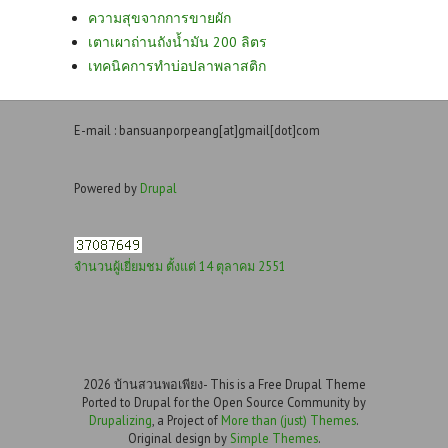
ความสุขจากการขายผัก
เตาเผาถ่านถังน้ำมัน 200 ลิตร
เทคนิคการทำบ่อปลาพลาสติก
E-mail : bansuanporpeang[at]gmail[dot]com
Powered by
Drupal
จำนวนผู้เยี่ยมชม ตั้งแต่ 14 ตุลาคม 2551
2026 บ้านสวนพอเพียง- This is a Free Drupal Theme
Ported to Drupal for the Open Source Community by
Drupalizing
, a Project of
More than (just) Themes
.
Original design by
Simple Themes
.