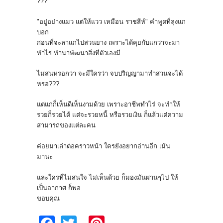
???
"อยู่อย่างแมว แต่ให้แวว เหมือน ราชสีห์" คำพูดที่ลุงแก
บอก
ก่อนที่จะลาแกไปสวนยาง เพราะได้คุยกับแกว่าจะมา
ทำไร่ ทำนา
พัฒนาสิ่งที่ตัวเองมี
ไม่สนหรอกว่า จะมีใครว่า จบปริญญามาทำสวนจะได้
หรอ???
แต่แกก็เห็นดีเห็นงามด้วย เพราะอาชีพทำไร่ จะทำให้
รวยก็รวยได้ แต่จะรวยหนี้ หรือรวยเงิน ก็แล้วแต่ความ
สามารถของแต่ละคน
ค่อยมาเล่าต่อคราวหน้า ใครยังอยากอ่านอีก เม้น
มานะ
และใครที่ไม่สนใจ ไม่เห็นด้วย ก็มองมันผ่านๆไป ให้
เป็นอากาศ ก็พอ
ขอบคุณ
Fa
T
Pi