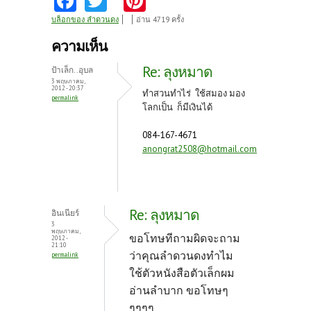
ce
w
nt
บล็อกของ ลำดวนดง
อ่าน 4719 ครั้ง
b
itt
er
ความเห็น
o
er
es
Re: ลุงหมาด
ป้าเล็ก..อุบล
o
t
3 พฤษภาคม,
2012 - 20:37
ทำสวนทำไร่ ใช้สมอง มอง
permalink
k
โลกเป็น ก็มีเงินได้
084-167-4671
anongrat2508@hotmail.com
Re: ลุงหมาด
อินเนียร์
3
พฤษภาคม,
ขอโทษทีถามผิดจะถาม
2012 -
21:10
ว่าคุณลำดวนดงทำไม
permalink
ใช้ตัวหนังสือตัวเล็กผม
อ่านลำบาก ขอโทษๆ
ๆๆๆๆ