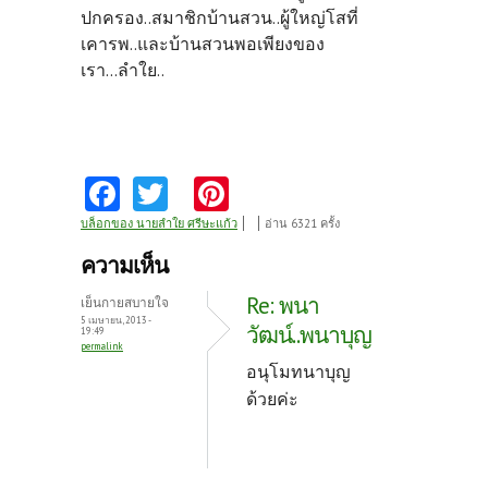
ปกครอง..สมาชิกบ้านสวน..ผู้ใหญ่โสที่
เคารพ..และบ้านสวนพอเพียงของ
เรา...ลำใย..
Fa
T
Pi
ce
w
nt
บล็อกของ นายลำใย ศรีษะแก้ว
อ่าน 6321 ครั้ง
b
itt
er
ความเห็น
o
er
es
Re: พนา
เย็นกายสบายใจ
o
t
5 เมษายน, 2013 -
วัฒน์..พนาบุญ
19:49
permalink
k
อนุโมทนาบุญ
ด้วยค่ะ