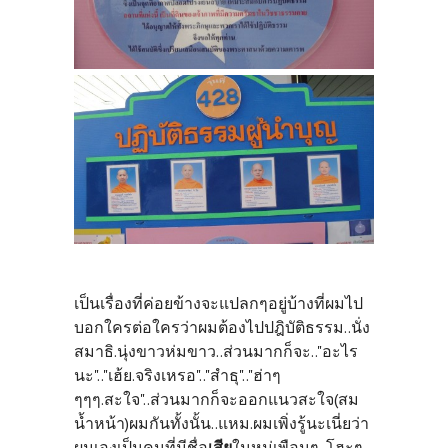
เป็นเรื่องที่ค่อยข้างจะแปลกๆอยู่บ้างที่ผมไป
บอกใครต่อใครว่าผมต้องไปปฎิบัติธรรม..นั่ง
สมาธิ.นุ่งขาวห่มขาว..ส่วนมากก็จะ.."อะไร
นะ".."เฮ้ย.จริงเหรอ".."สำธุ".."ฮ่าๆ
ๆๆๆ.สะใจ"..ส่วนมากก็จะออกแนวสะใจ(สม
น้ำหน้า)ผมกันทั้งนั้น..แหม.ผมเพิ่งรู้นะเนี่ยว่า
ผมเองเป็นคนที่มีชื่อ
เสีย
ในหมู่เพือนๆ..โฮะๆ