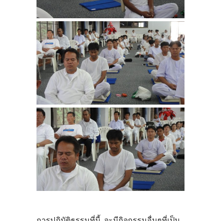
การปฎิบัติธรรมที่นี้..จะมีกิจกรรมอื่นๆที่เป็น