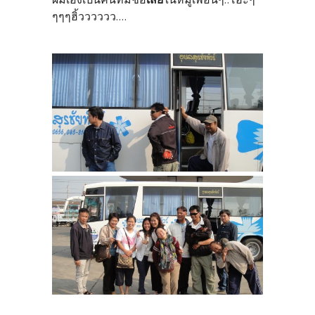
ๆๆๆฮิ้วววววว....