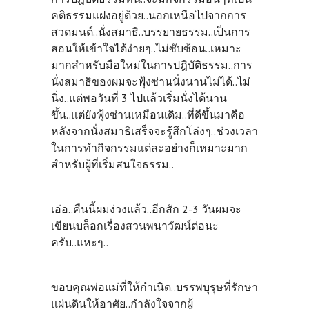
คติธรรมแฝงอยู่ด้วย..นอกเหนือไปจากการ
สวดมนต์..นั่งสมาธิ..บรรยายธรรม..เป็นการ
สอนให้เข้าใจได้ง่ายๆ..ไม่ซับซ้อน..เหมาะ
มากสำหรับมือใหม่ในการปฎิบัติธรรม..การ
นั่งสมาธิของผมจะฟุ้งซ่านนั่งนานไม่ได้..ไม่
นิ่ง..แต่พอวันที่ 3 ไปแล้วเริ่มนั่งได้นาน
ขึ้น..แต่ยังฟุ้งซ่านเหมือนเดิม..ที่ดีขึ้นมาคือ
หลังจากนั่งสมาธิเสร็จจะรู้สึกโล่งๆ..ช่วงเวลา
ในการทำกิจกรรมแต่ละอย่างก็เหมาะมาก
สำหรับผู้ที่เริ่มสนใจธรรม..
เอ่อ..คืนนี้ผมง่วงแล้ว..อีกสัก 2-3 วันผมจะ
เขียนบล็อกเรื่องสวนพนาวัฒน์ต่อนะ
ครับ..แหะๆ..
ขอบคุณพ่อแม่ที่ให้กำเนิด..บรรพบุรุษที่รักษา
แผ่นดินให้อาศัย..กำลังใจจากผู้