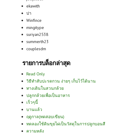
ekawith
ปา
Winfince
mingitype
suriyan2538
summerth23
couplesdm
รายการบล็อกล่าสุด
Read Only
วิธีทำสับปะรดกวน ง่ายๆ เก็บไว้ได้นาน
ทางเดินในสวนกล้วย
ปลูกกล้วยเพื่อเป็นอาหาร
เร็วๆนี้
บานแล้ว
ฤดูกาล(ทดสอบเขียน)
ทดลองใช้ดินขุยไผ่เป็นวัสดุในการปลูกบอนสี
ความหลัง