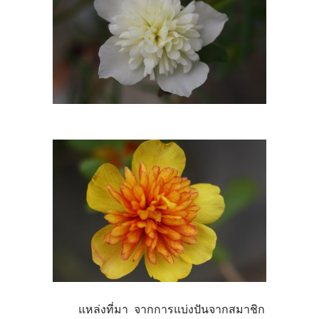
แหล่งที่มา จากการแบ่งปันจากสมาชิก