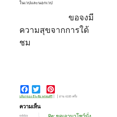
ในเวปและนอกเวป
ขอจงมี
ความสุขจากการใด้
ชม
Fa
T
Pi
ce
w
nt
บล็อกของ ธีระชัย_พรหมคีรี
อ่าน 6185 ครั้ง
b
itt
er
ความเห็น
o
er
es
Re: ขอเอามาโชว์มั่ง
oddzy