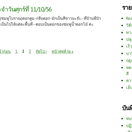
ราย
ำวันศุกร์ที่ 11/10/56
Re
้(ชมพู่โบราณ)ดอกตูม-กลีบดอก-มักเป็นสีขาวนะจ๊ะ--ที่บ้านพี่บัว
ะเป็นไปได้แต่ละพื้นที่--ตอบ:เป็นดอกของชมพู่น้ำดอกไม้ ค่ะ
วิธ
ทา
ปลู
เร็ว
น้าก่อน
1
2
3
ถัดไป ›
หน้าสุดท้าย »
บา
ฤด
ทด
สี
คว
เล็
บัน
ทบ
ปฏิ