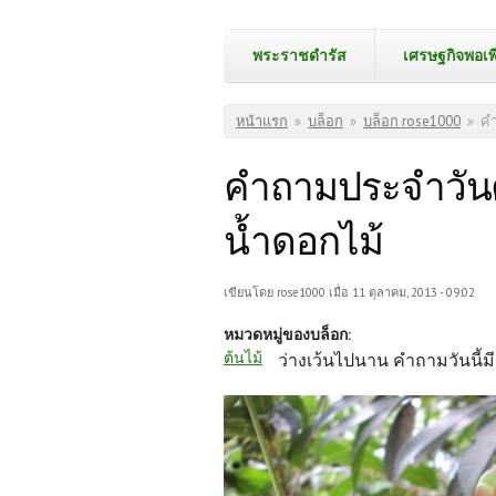
พระราชดำรัส
เศรษฐกิจพอเพ
คุณอยู่ที่นี่
หน้าแรก
»
บล็อก
»
บล็อก rose1000
»
คำ
คำถามประจำวันศุก
น้ำดอกไม้
เขียนโดย
rose1000
เมื่อ 11 ตุลาคม, 2013 - 09:02
หมวดหมู่ของบล็อก:
ต้นไม้
ว่างเว้นไปนาน คำถามวันนี้ม