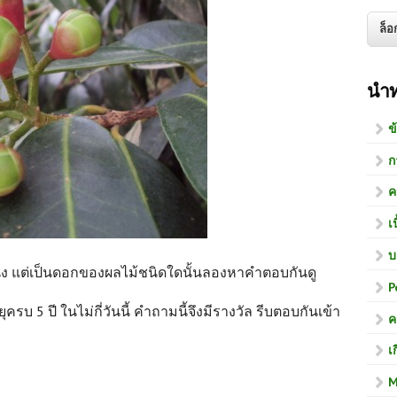
นำ
ข
ก
ค
เ
บ
นึ่ง แต่เป็นดอกของผลไม้ชนิดใดนั้นลองหาคำตอบกันดู
P
ครบ 5 ปี ในไม่กี่วันนี้ คำถามนี้จึงมีรางวัล รีบตอบกันเข้า
ค
เ
M