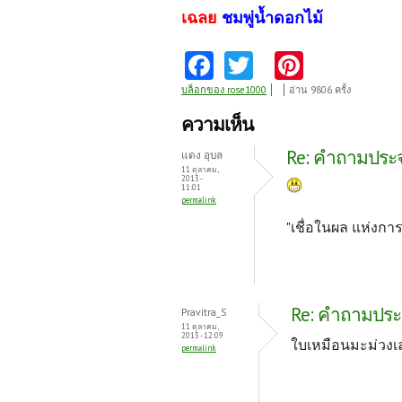
เฉลย
ชมพู่น้ำดอกไม้
Fa
T
Pi
ce
w
nt
บล็อกของ rose1000
อ่าน 9806 ครั้ง
b
itt
er
ความเห็น
o
er
es
Re: คำถามประจำ
แดง อุบล
o
t
11 ตุลาคม,
2013 -
11:01
k
permalink
"เชื่อในผล แห่งก
Re: คำถามประจำ
Pravitra_S
11 ตุลาคม,
2013 - 12:09
ใบเหมือนมะม่วงเล
permalink