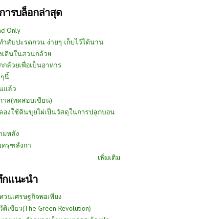
การบล็อกล่าสุด
ad Only
ีทำสับปะรดกวน ง่ายๆ เก็บไว้ได้นาน
งเดินในสวนกล้วย
กกล้วยเพื่อเป็นอาหาร
ๆนี้
นแล้ว
ูกาล(ทดสอบเขียน)
ลองใช้ดินขุยไผ่เป็นวัสดุในการปลูกบอน
ามหลัง
บครุฑลังกา
เพิ่มเติม
ทึกแนะนำ
ทวนเศรษฐกิจพอเพียง
วัติเขียว(The Green Revolution)