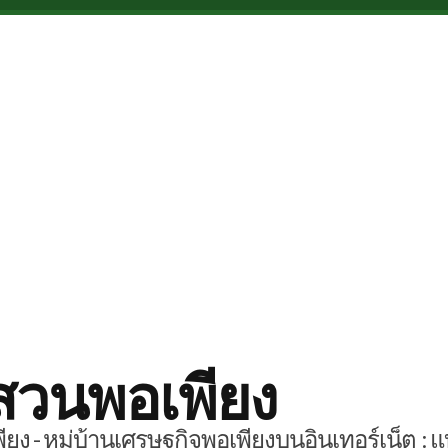
สวนพอเพียง
ยง - หมู่บ้านเศรษฐกิจพอเพียงบนอินเทอร์เน็ต : แ