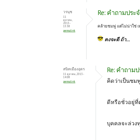
Re: คำถามประจำว
วรนุช
11
ตุลาคม,
2013 -
คล้ายชมพู่ แต่ไม่น่าใช่ 
13:38
permalink
คงจะดี ถ้า...
Re: คำถามประ
สนิทเมืองอุดร
11 ตุลาคม, 2013 -
14:08
คิดว่าเป็นชมพู
permalink
ดีหรือชั่วอยู่ท
บุคคลจะล่วงท