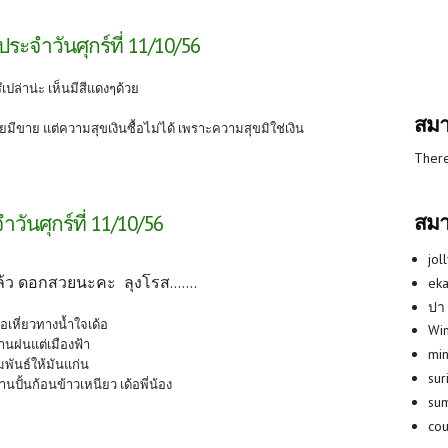
ระจำวันศุกร์ที่ 11/10/56
ึเปล่าน่ะ เห็นมีสีแดงๆด้วย
สมา
ขาย แต่ความสุขเงินซื้อไม่ได้ เพราะความสุขมิใช่เงิน
There
สมา
ันศุกร์ที่ 11/10/56
jol
้ว ดอกสวยนะคะ ลุงโรส.......
eka
ปา
อเหี่ยวทางน้ำใจเด้อ
Win
านฝนแต่เมืองฟ้า
min
มพันธ์ให้มันแก่น
su
ั้นก้อนข้าวเหนียว เด้อพี่น้อง
su
co