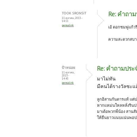
Re: คำถามป
TOOK SRONSIT
11 ตุลาคม, 2013 -
14:11
permalink
เอ้ ดอกชมพู่แก้วร
ความสะดวกสบายมี
Re: คำถามประจำว
ป้าหน่อย
11 ตุลาคม,
2013 -
มาไม่ทัน
14:43
permalink
มีคนได้รางวัลซะแล
ลูกอิสานกันดารแท้ แต่บ่
หากแหม่นใหลหลั่งรินป
มาเด้อพวกพี่น้อง สานสั
ให้ยืนยาวแนบแน่นพอปานป