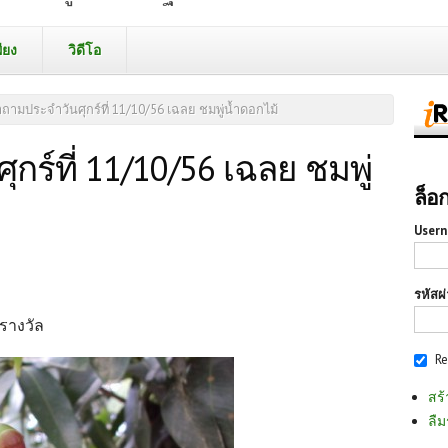
ียง
วิดีโอ
ถามประจำวันศุกร์ที่ 11/10/56 เฉลย ชมพู่น้ำดอกไม้
ร์ที่ 11/10/56 เฉลย ชมพู่
ล็อ
Usern
รหัสผ
ีรางวัล
R
สร้
ลืม