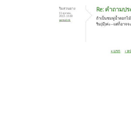
Re: คำถามประจ
ริมสวนยาง
11 ตุลาคม,
2013 - 15:00
ถ้าเป็นชมพู่น้ำดอกไม
permalink
ริม(มี)ค่ะ--แต่ก็อาจจ
หน้า
« แรก
‹ ห