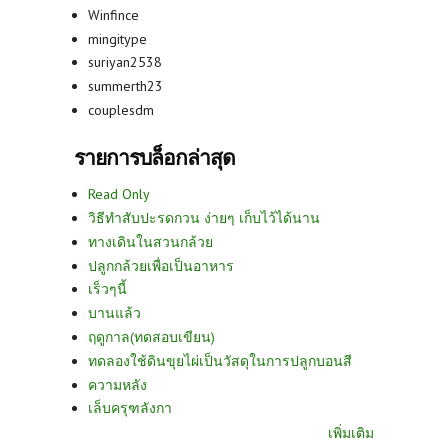
Winfince
mingitype
suriyan2538
summerth23
couplesdm
รายการบล็อกล่าสุด
Read Only
วิธีทำสับปะรดกวน ง่ายๆ เก็บไว้ได้นาน
ทางเดินในสวนกล้วย
ปลูกกล้วยเพื่อเป็นอาหาร
เร็วๆนี้
บานแล้ว
ฤดูกาล(ทดสอบเขียน)
ทดลองใช้ดินขุยไผ่เป็นวัสดุในการปลูกบอนสี
ความหลัง
เล็บครุฑลังกา
เพิ่มเติม