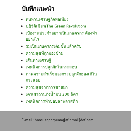
บันทึกแนะนำ
ทบทวนเศรษฐกิจพอเพียง
ปฏิวัติเขียว(The Green Revolution)
เบื่องานประจำอยากเป็นเกษตรกร ต้องทำ
อย่างไร
ผมเป็นเกษตรกรเต็มขั้นแล้วครับ
ความสุขที่ถูกมองข้าม
เส้นทางเศรษฐี
เทคนิคการปลูกผักในกระสอบ
ภาพความสำเร็จของการปลูกผักฮ่องเต้ใน
กระสอบ
ความสุขจากการขายผัก
เตาเผาถ่านถังน้ำมัน 200 ลิตร
เทคนิคการทำบ่อปลาพลาสติก
E-mail : bansuanporpeang[at]gmail[dot]com