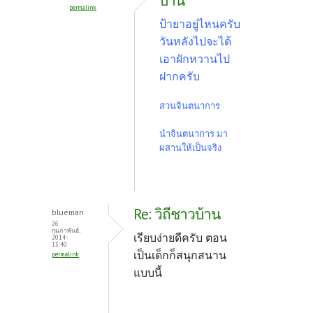
บ้าน
permalink
k
ป้ายาอยู่ไหนครับ
วันหลังไปจะได้
เอาผักหวานไป
ฝากครับ
สวนจินตนาการ
นำจินตนาการ มา
ผสานให้เป็นจริง
Re: วิถีชาวบ้าน
blueman
26
กุมภาพันธ์,
เรียบง่ายดีครับ ตอน
2014 -
13:40
เป็นเด็กก็สนุกสนาน
permalink
แบบนี้