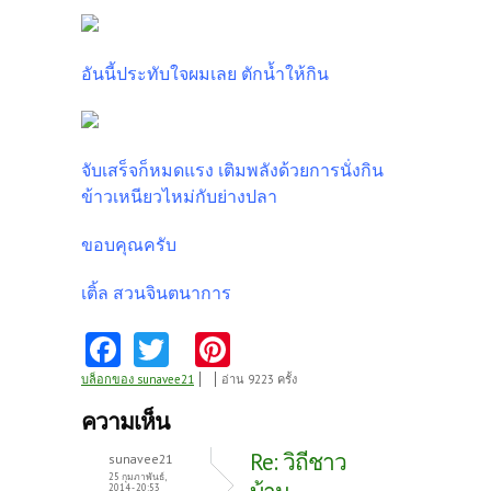
อันนี้ประทับใจผมเลย ตักน้ำให้กิน
จับเสร็จก็หมดแรง เติมพลังด้วยการนั่งกิน
ข้าวเหนียวไหม่กับย่างปลา
ขอบคุณครับ
เติ้ล สวนจินตนาการ
Fa
T
Pi
ce
w
nt
บล็อกของ sunavee21
อ่าน 9223 ครั้ง
b
itt
er
ความเห็น
o
er
es
Re: วิถีชาว
sunavee21
o
t
25 กุมภาพันธ์,
2014 - 20:53