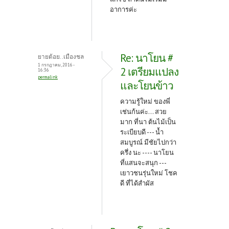
อาการค่ะ
Re: นาโยน #
ยายต้อย..เมืองชล
1 กรกฎาคม, 2016 -
2 เตรียมแปลง
16:36
permalink
และโยนข้าว
ความรู้ใหม่ ของพี่
เช่นก้นค่ะ... สวย
มาก ที่นา ต้นไม้เป็น
ระเบียบดี --- น้ำ
สมบูรณ์ มีชัยไปกว่า
ครึ่ง นะ ---- นาโยน
ที่แสนจะสนุก ---
เยาวชนรุ่นใหม่ โชค
ดี ที่ได้สำผัส