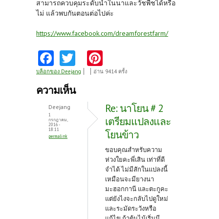
สามารถควบคุมระดับน้ำในนาและวัชพืชได้หรือ
ไม่ แล้วพบกันตอนต่อไปค่ะ
https://www.facebook.com/dreamforestfarm/
Fa
T
Pi
ce
w
nt
บล็อกของ Deejang
อ่าน 9414 ครั้ง
b
itt
er
ความเห็น
o
er
es
Re: นาโยน # 2
Deejang
o
t
1
เตรียมแปลงและ
กรกฎาคม,
2016 -
k
18:11
โยนข้าว
permalink
ขอบคุณสำหรับความ
ห่วงใยคะพี่เสิน เท่าที่ดี
จำได้ ไม่มีสักในแปลงนี้
เหมือนจะมียางนา
มะฮอกกานี และตะกูคะ
แต่ยังไงจะกลับไปดูใหม่
และระมัดระวังหรือ
แก้ไข ถ้าต้นไม้เริ่มมี