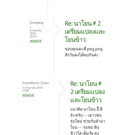
Re: นาโยน # 2
Deejang
1
เตรียมแปลงและ
กรกฎาคม,
2016 -
18:14
โยนข้าว
permalink
ขอบคุณคะพี่ ping ping
สักวันคงได้พบกันค่ะ
Re: นาโยน #
Soonthorn Soon
1 กรกฎาคม, 2016 -
2 เตรียมแปลง
17:00
permalink
และโยนข้าว
แนวคิด นาโยน นี้ ดี
จัง ครับ --- เยาวชน
รุ่นใหม่ ช่วยกันทำนา
โยน --- รอชม ต้น
ข้าวโต เต็มวัย คง