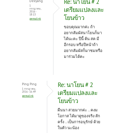
Re: นาโยน # 2
Deejang
1
เตรียมแปลงและ
กรกฎาคม,
2016 -
18:13
โยนข้าว
permalink
ขอบคุณมากค่ะ ถ้า
อยากสัมผัสนาโยนก็มา
ได้นะคะ ปีนี้ ต้น สค มี
อีกรอบ หรือปีหน้าถ้า
อยากสัมผัสก็มาชมหรือ
มาร่วมได้คะ
Re: นาโยน # 2
Ping Ping
1 กรกฎาคม,
เตรียมแปลงและ
2016 - 16:49
permalink
โยนข้าว
ผืนนา สวยมากค่ะ .. คงม
โอกาส ได้มาดูของจริง สัก
ครั้ง .. เป็นการอนุรักษ์ ด้วย
ในตัว นะน้อง