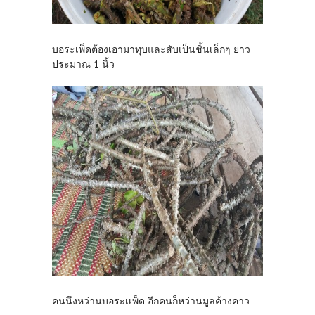
บอระเพ็ดต้องเอามาทุบและสับเป็นชิ้นเล็กๆ ยาว
ประมาณ 1 นิ้ว
คนนึงหว่านบอระเเพ็ด อีกคนก็หว่านมูลค้างคาว