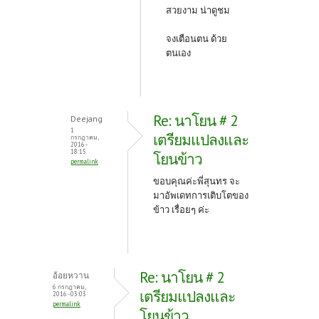
สวยงาม น่าดูชม
จงเตือนตน ด้วย
ตนเอง
Re: นาโยน # 2
Deejang
1
เตรียมแปลงและ
กรกฎาคม,
2016 -
18:15
โยนข้าว
permalink
ขอบคุณค่ะพี่สุนทร จะ
มาอัพเดทการเติบโตของ
ข้าว เรื่อยๆ ค่ะ
Re: นาโยน # 2
อ้อยหวาน
6 กรกฎาคม,
เตรียมแปลงและ
2016 - 03:03
permalink
โยนข้าว