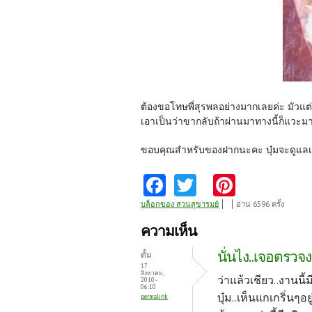
ต้องขอโทษพี่สุรพลอย่างมากเลยค่ะ มัวแต่พ
เอาเป็นว่าขากลับถ้าผ่านมาทางนี้ก็แวะ
ขอบคุณสำหรับของฝากนะคะ บุ๋มจะดูแลเ
Fa
T
Pi
ce
w
nt
บล็อกของ สวนสุขารมย์
อ่าน 6596 ครั้ง
b
itt
er
ความเห็น
o
er
es
นั่นไง..เจอตรวจ
ตั้ม
o
t
17
สิงหาคม,
ว่าแล้วเชียว..งานนี
2010 -
k
06:10
บุ๋ม..เห็นแกเกริ่นๆอย
permalink