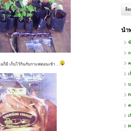
นำ
ข
ก
ค
ับกาแฟตอนเช้า ...
เ
บ
P
ค
เ
M