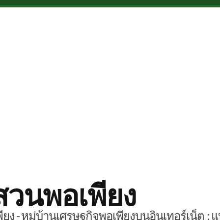
สวนพอเพียง
ยง - หมู่บ้านเศรษฐกิจพอเพียงบนอินเทอร์เน็ต : แ