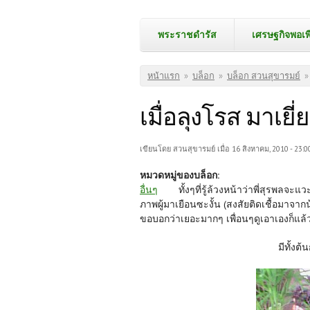
พระราชดำรัส
เศรษฐกิจพอเพ
คุณอยู่ที่นี่
หน้าแรก
»
บล็อก
»
บล็อก สวนสุขารมย์
»
เมื่อลุงโรส มาเยี
เขียนโดย
สวนสุขารมย์
เมื่อ 16 สิงหาคม, 2010 - 23:0
หมวดหมู่ของบล็อก:
อื่นๆ
ทั้งๆที่รู้ล้วงหน้าว่าพี่สุรพลจะแว
ภาพผู้มาเยือนซะงั้น (สงสัยติดเชื้อมาจาก
ขอบอกว่าเยอะมากๆ เพื่อนๆดูเอาเองก็แล้ว
มีทั้งต้นกล้าและเมล็ดพันธุ