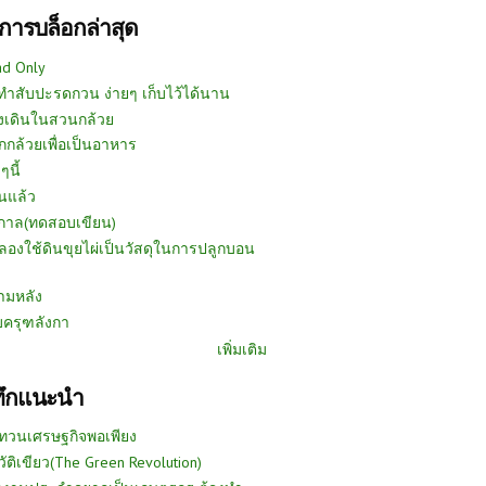
การบล็อกล่าสุด
ad Only
ีทำสับปะรดกวน ง่ายๆ เก็บไว้ได้นาน
งเดินในสวนกล้วย
กกล้วยเพื่อเป็นอาหาร
ๆนี้
นแล้ว
ูกาล(ทดสอบเขียน)
ลองใช้ดินขุยไผ่เป็นวัสดุในการปลูกบอน
ามหลัง
บครุฑลังกา
เพิ่มเติม
ทึกแนะนำ
ทวนเศรษฐกิจพอเพียง
วัติเขียว(The Green Revolution)