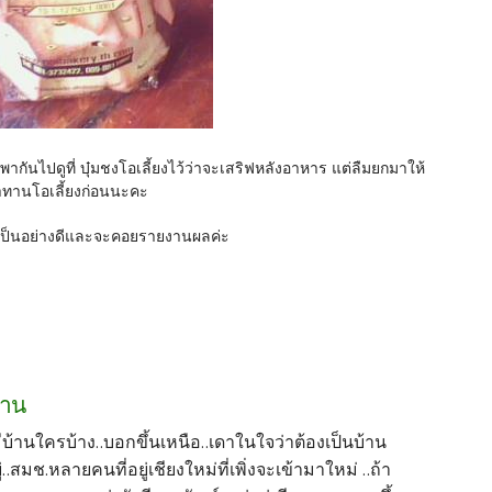
ากันไปดูที่ บุ๋มชงโอเลี้ยงไว้ว่าจะเสริฟหลังอาหาร แต่ลืมยกมาให้
มาทานโอเลี้ยงก่อนนะคะ
ป็นอย่างดีและจะคอยรายงานผลค่ะ
งาน
้มีบ้านใครบ้าง..บอกขึ้นเหนือ..เดาในใจว่าต้องเป็นบ้าน
ู่..สมช.หลายคนที่อยู่เชียงใหม่ที่เพิ่งจะเข้ามาใหม่ ..ถ้า