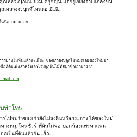
..คุณหลวงบุกแน่..ยังมี..ครูกัญน์..แต่อยู่เชียงรายแกคงขึ้น
คุณหลวงจะบุกที่ไหนต่อ..อิ..อิ..
ี้หนีความวุ่นวาย
ทำการบ้านไม่ทันแล้วนะเนี๊ยะ ของเก่ายังปลูกไม่หมดเลยของใหม่มา
ื้อที่ดินเพิ่มสำหรับเอาไว้ปลูกต้นไม้ที่สมาชิกเอามาฝาก
otmail.com
งโดนทำโทษ
ารไปพบว่าของเก่ายังไม่ลงดินหรือกระถาง ได้ของใหม่
กหางหมู..โดนชัวร์..ที่ดินไม่พอ..บอกน้องแพรหาแฟน
ป็นที่ดินแล้วกัน...ฮิ้ว...