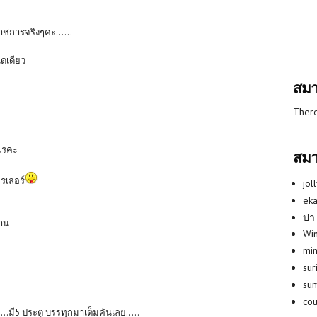
ชการจริงๆค่ะ......
ิดเดียว
สมา
There
ไรคะ
สมา
รเลอร์
jol
eka
ปา
ทาน
Win
min
su
su
co
ะ...มี5 ประตู บรรทุกมาเต็มคันเลย.....