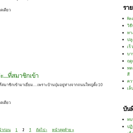
ราย
ิดเดียว
Re
วิธ
ทา
ปลู
เร็ว
บา
ฤด
ทด
สี
ะ....ที่สมาชิกเข้า
คว
.ที่สมาชิกเข้ามาเยี่ยม....เพราะบ้านบุ๋มอยู่ห่างจากถนนใหญ่ตั้ง 10
เล็
ิดเดียว
บัน
ทบ
ปฏิ
น้าก่อน
1
2
3
ถัดไป ›
หน้าสุดท้าย »