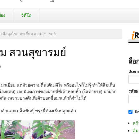
ียง
วิดีโอ
เมื่อลุงโรส มาเยี่ยม สวนสุขารมย์
่ยม สวนสุขารมย์
ล็อ
0
Usern
ะมาเยี่ยม แต่ด้วยความตื่นเต้น ดีใจ หรืออะไรก็ไม่รู้ ทำให้ลืมเก็บ
รหัสผ
น้องแอน) เลยมีแต่ภาพของฝากที่พี่เค้าหอบหิ้ว (ใส่ท้ายรถ) มาฝาก
กัน เพราะบางต้นพี่เค้าบอกชื่อมาแล้วก็จำไม่ได้
์ พรุ่งนี้ต้องเริ่มปลูกแล้ว
R
สร้
ลืม