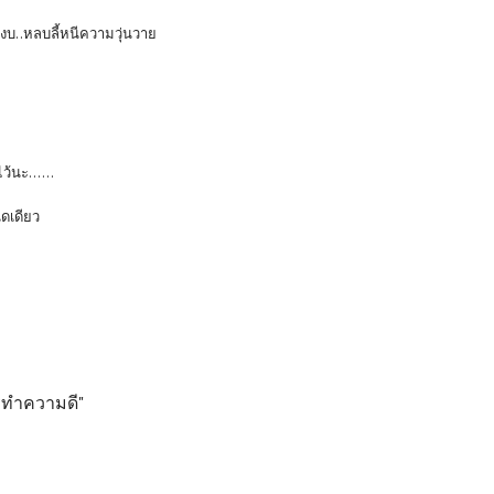
สงบ..หลบลี้หนีความวุ่นวาย
ไว้นะ......
ิดเดียว
ารทำความดี"