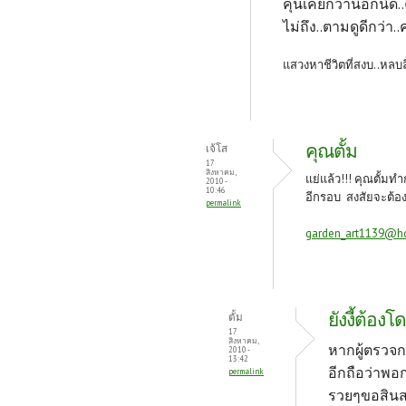
คุ้นเคยกว่านี้อีกนิด
ไม่ถึง..ตามดูดีกว่า..
แสวงหาชีวิตที่สงบ..หลบล
คุณตั้ม
เจ้โส
17
สิงหาคม,
แย่แล้ว!!! คุณตั้ม
2010 -
10:46
อีกรอบ สงสัยจะต้องซ
permalink
garden_art1139@h
ยังงี้ต้อ
ตั้ม
17
สิงหาคม,
หากผู้ตรวจก
2010 -
13:42
อีกถือว่าพอ
permalink
รวยๆขอสินสอดเ