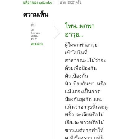
ce
w
nt
บล็อกของ sailomloy
อ่าน 6527 ครั้ง
b
itt
er
ความเห็น
o
er
es
โทษ...พกพา
ตั้ม
o
t
20
อาวุธ...
สิงหาคม,
2010 -
k
19:20
ผู้ใดพกพาอาวุธ
permalink
เข้าไปในที่
สาธารณะ..ไม่ว่าจะ
ด้วยเพื่อป้องกัน
ตัว..ป้องกัน
หัว..ป้องกันขา..หรือ
แม้แต่จะเป็นการ
ป้องกันยุงกัด..และ
แม้นว่าอาวุธนั้นจะดู
พริ้ว..จะเจียหรือไม่
เจีย..จะขาวหรือไม่
ขาว..แต่หากทำให้
ดู..มีเรื่องราว..แม้ผู้