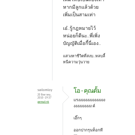
หากมีลูกแล้วด้วย
เพิ่มเป็นสามเท่า
เอ๋..รู้กฎหมายไว้
หน่อยก็ดีนะ..พี่เพิ่ง
บัญญัติเมื่อกี้นี่เอง..
แสวงหาชีวิตที่สงบ..หลบลี้
หนีความวุ่นวาย
โอ - คุณตั้ม
sailomloy
20 สิงหาคม,
2010 - 19:37
แรงงงงงงงงงงงงงงง
permalink
งงงงงงงงงง ค์
เอิ๊กๆ
ออกปากรุนท็อกที