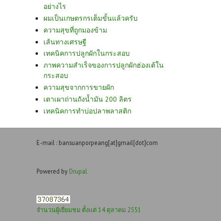
อย่างไร
ผมเป็นเกษตรกรเต็มขั้นแล้วครับ
ความสุขที่ถูกมองข้าม
เส้นทางเศรษฐี
เทคนิคการปลูกผักในกระสอบ
ภาพความสำเร็จของการปลูกผักฮ่องเต้ใน
กระสอบ
ความสุขจากการขายผัก
เตาเผาถ่านถังน้ำมัน 200 ลิตร
เทคนิคการทำบ่อปลาพลาสติก
E-mail : bansuanporpeang[at]gmail[dot]com
Powered by
Drupal
จำนวนผู้เยี่ยมชม ตั้งแต่ 14 ตุลาคม 2551