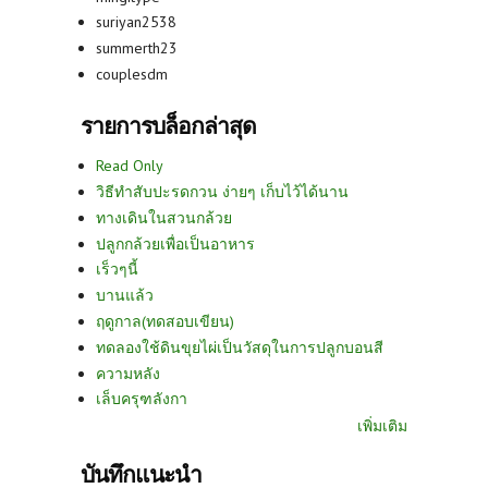
suriyan2538
summerth23
couplesdm
รายการบล็อกล่าสุด
Read Only
วิธีทำสับปะรดกวน ง่ายๆ เก็บไว้ได้นาน
ทางเดินในสวนกล้วย
ปลูกกล้วยเพื่อเป็นอาหาร
เร็วๆนี้
บานแล้ว
ฤดูกาล(ทดสอบเขียน)
ทดลองใช้ดินขุยไผ่เป็นวัสดุในการปลูกบอนสี
ความหลัง
เล็บครุฑลังกา
เพิ่มเติม
บันทึกแนะนำ