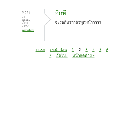
อีกที
ทราย
20
ตุลาคม,
จะรอกินรากถั่วพูต้มน้าาาาา
2010 -
21:42
permalink
หน้า
« แรก
‹ หน้าก่อน
1
2
3
4
5
6
7
ถัดไป ›
หน้าสุดท้าย »