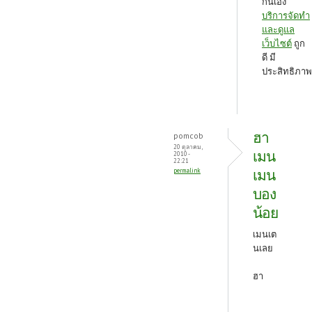
กินเอง
บริการจัดทำ
และดูแล
เว็บไซต์
ถูก
ดี มี
ประสิทธิภาพ
ฮา
pomcob
20 ตุลาคม,
เมน
2010 -
22:21
เมน
permalink
บอง
น้อย
เมนเต
นเลย
ฮา