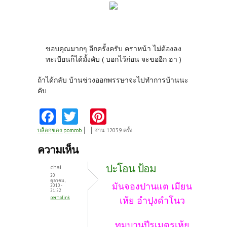
ขอบคุณมากๆ อีกครั้งครับ คราหน้า ไม่ต้องลง
ทะเบียนก็ได้มั้งคับ ( บอกไว้ก่อน จะขออีก ฮา )
ถ้าได้กลับ บ้านช่วงออกพรรษาจะไปทำการบ้านนะ
คับ
Fa
T
Pi
ce
w
nt
บล็อกของ pomcob
อ่าน 12039 ครั้ง
b
itt
er
ความเห็น
o
er
es
ปะโอน ป้อม
chai
o
t
20
ตุลาคม,
มันจองปานแต เมียน
2010 -
k
21:52
permalink
เห้ย อำปุงดำโน
ว
ทมบานปีรเมตรเห้ย