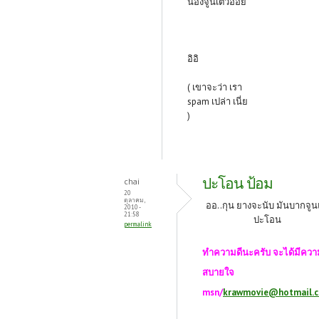
นองจูนเตวออย
อิอิ
( เขาจะว่า เรา
spam เปล่า เนี่ย
)
ปะโอน ป้อม
chai
20
ตุลาคม,
ออ..กุน ยางจะนับ มันบากจู
2010 -
21:58
ปะโอน
permalink
ทำความดีนะครับ จะได้มีควา
สบายใจ
msn/
krawmovie@hotmail.