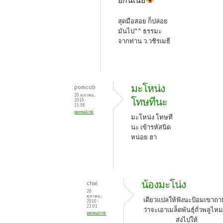
ยกันเนี่ย
สุดมือสอย ก็ปล่อย
มันไป^^ ธรรมะ
จากท่าน ว.วชิรเมธี
มะโหน่ง
pomcob
20 ตุลาคม,
โทษทีนะ
2010 -
21:58
permalink
มะโหน่ง โทษที
นะ เข้ารหัสนิด
หน่อย ฮา
น้องมะโน่ง
chai
20
ตุลาคม,
เดียวแปลให้ฟังนะป้อมเขาถาม
2010 -
22:01
ว่าจะเอาเมล็ดพันธุ์ถั่วพลูไห
permalink
ส่งไปให้