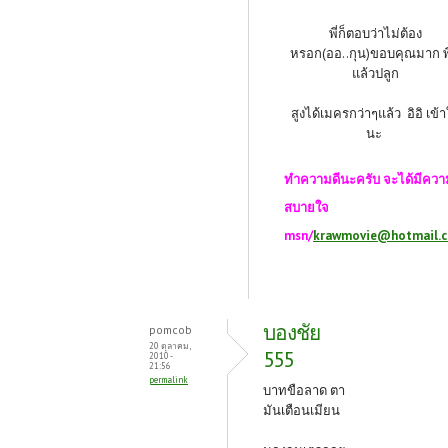
พี่ก็ตอบว่าไม่ต้อง
หรอก(ออ..กุน)ขอบคุณมาก พี
แล้วปลูก
สูงได้เมครกว่าๆแล้ว อิอิ เข้
นะ
ทำความดีนะครับ จะได้มีควา
สบายใจ
msn/
krawmovie@hotmail.
บองชัย
pomcob
20 ตุลาคม,
555
2010 -
21:56
permalink
บาทขือลาด ตา
มันเตือนเมียน