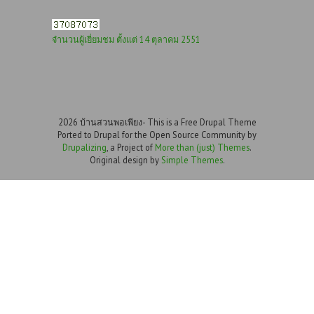
จำนวนผู้เยี่ยมชม ตั้งแต่ 14 ตุลาคม 2551
2026 บ้านสวนพอเพียง- This is a Free Drupal Theme
Ported to Drupal for the Open Source Community by
Drupalizing
, a Project of
More than (just) Themes
.
Original design by
Simple Themes
.