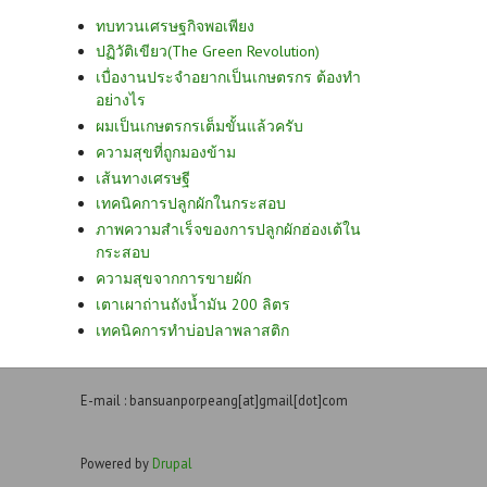
ทบทวนเศรษฐกิจพอเพียง
ปฏิวัติเขียว(The Green Revolution)
เบื่องานประจำอยากเป็นเกษตรกร ต้องทำ
อย่างไร
ผมเป็นเกษตรกรเต็มขั้นแล้วครับ
ความสุขที่ถูกมองข้าม
เส้นทางเศรษฐี
เทคนิคการปลูกผักในกระสอบ
ภาพความสำเร็จของการปลูกผักฮ่องเต้ใน
กระสอบ
ความสุขจากการขายผัก
เตาเผาถ่านถังน้ำมัน 200 ลิตร
เทคนิคการทำบ่อปลาพลาสติก
E-mail : bansuanporpeang[at]gmail[dot]com
Powered by
Drupal