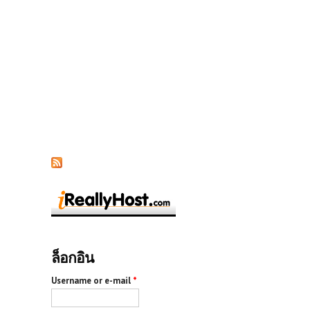
ล็อกอิน
Username or e-mail
*