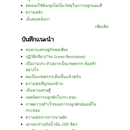
ทดลองใช้ดินขุยไผ่เป็นวัสดุในการปลูกบอนสี
ความหลัง
เล็บครุฑลังกา
เพิ่มเติม
บันทึกแนะนำ
ทบทวนเศรษฐกิจพอเพียง
ปฏิวัติเขียว(The Green Revolution)
เบื่องานประจำอยากเป็นเกษตรกร ต้องทำ
อย่างไร
ผมเป็นเกษตรกรเต็มขั้นแล้วครับ
ความสุขที่ถูกมองข้าม
เส้นทางเศรษฐี
เทคนิคการปลูกผักในกระสอบ
ภาพความสำเร็จของการปลูกผักฮ่องเต้ใน
กระสอบ
ความสุขจากการขายผัก
เตาเผาถ่านถังน้ำมัน 200 ลิตร