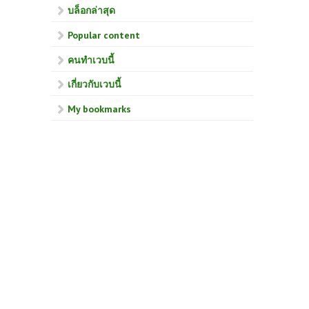
บล็อกล่าสุด
Popular content
คนทำเวบนี้
เกี่ยวกับเวบนี้
My bookmarks