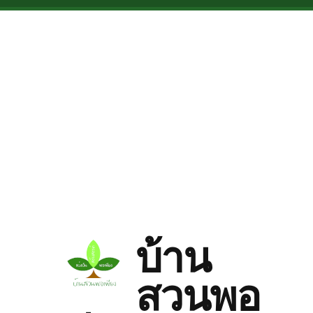
Skip to main content
บ้าน
สวนพอ