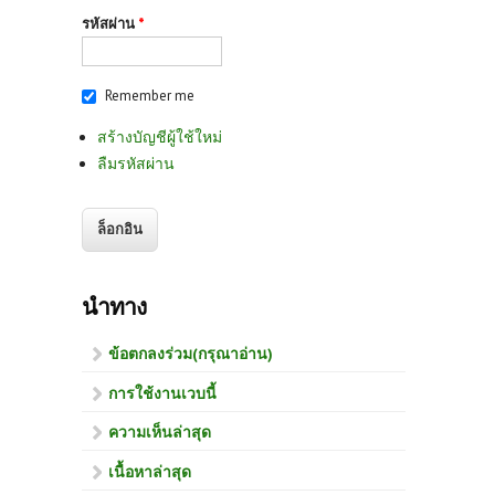
รหัสผ่าน
*
Remember me
สร้างบัญชีผู้ใช้ใหม่
ลืมรหัสผ่าน
นำทาง
ข้อตกลงร่วม(กรุณาอ่าน)
การใช้งานเวบนี้
ความเห็นล่าสุด
เนื้อหาล่าสุด