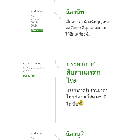
น้องนัท
auttaya
15
ธันวาคม,
เสียดายค่ะน้องนัทบุญเหว
2012 -
20:16
ดอลังการที่สุดแต่ลงภาพ
permalink
ไว้อีกเครื่องค่ะ
บรรยากาศ
nusita_angel
15 ธันวาคม, 2012
สืบสานมรดก
- 16:10
permalink
ไทย
บรรยากาศสืบสานมรดก
ไทย ที่อยากให้ต่างชาติ
ได้เห็น
น้องนุสิ
auttaya
15