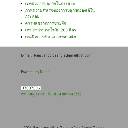
เทคนิคการปลูกผักในกระสอบ
ภาพความสำเร็จของการปลูกผักฮ่องเต้ใน
กระสอบ
ความสุขจากการขายผัก
เตาเผาถ่านถังน้ำมัน 200 ลิตร
เทคนิคการทำบ่อปลาพลาสติก
E-mail : bansuanporpeang[at]gmail[dot]com
Powered by
Drupal
จำนวนผู้เยี่ยมชม ตั้งแต่ 14 ตุลาคม 2551
2026 บ้านสวนพอเพียง- This is a Free Drupal Theme