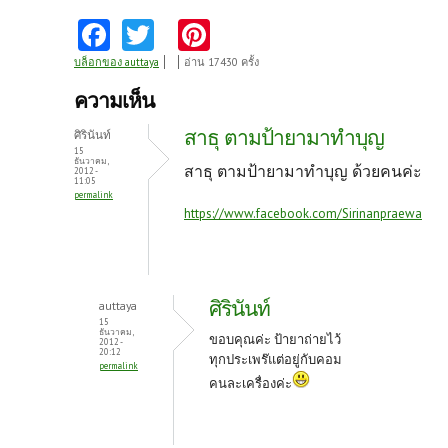
Fa
T
Pi
ce
w
nt
บล็อกของ auttaya
อ่าน 17430 ครั้ง
b
itt
er
ความเห็น
o
er
es
สาธุ ตามป้ายามาทำบุญ
ศิรินันท์
o
t
15
ธันวาคม,
สาธุ ตามป้ายามาทำบุญ ด้วยคนค่ะ
2012 -
k
11:05
permalink
https://www.facebook.com/Sirinanpraewa
ศิรินันท์
auttaya
15
ธันวาคม,
ขอบคุณค่ะ ป้ายาถ่ายไว้
2012 -
20:12
ทุกประเพร๊แต่อยู่กับคอม
permalink
คนละเครื่องค่ะ