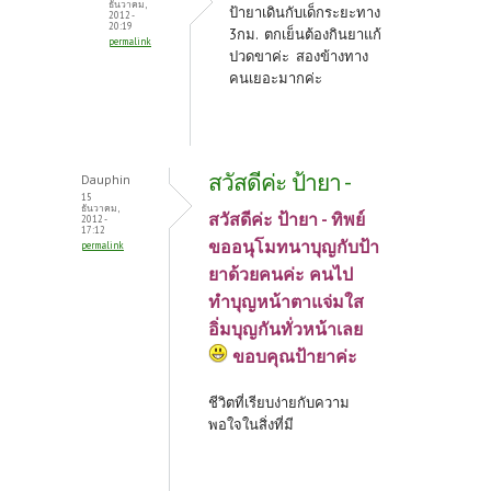
ธันวาคม,
ป้ายาเดินกับเด็กระยะทาง
2012 -
20:19
3กม. ตกเย็นต้องกินยาแก้
permalink
ปวดขาค่ะ สองข้างทาง
คนเยอะมากค่ะ
สวัสดีค่ะ ป้ายา -
Dauphin
15
ธันวาคม,
สวัสดีค่ะ ป้ายา - ทิพย์
2012 -
17:12
ขออนุโมทนาบุญกับป้า
permalink
ยาด้วยคนค่ะ คนไป
ทำบุญหน้าตาแจ่มใส
อิ่มบุญกันทั่วหน้าเลย
ขอบคุณป้ายาค่ะ
ชีวิตที่เรียบง่ายกับความ
พอใจในสิ่งที่มี