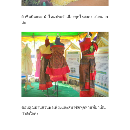
ผ้าซิ่นตีนแดง ผ้าไหมประจำเมืองพุทไธสงค่ะ สวยมาก
ค่ะ
ขอบคุณบ้านสวนพอเพียงและสมาชิกทุกท่านที่มาเป็น
กำลังใจค่ะ