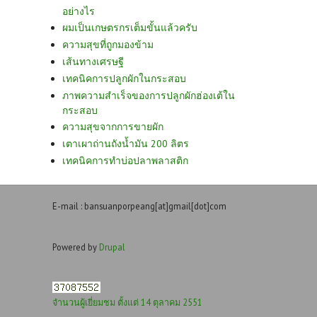
อย่างไร
ผมเป็นเกษตรกรเต็มขั้นแล้วครับ
ความสุขที่ถูกมองข้าม
เส้นทางเศรษฐี
เทคนิคการปลูกผักในกระสอบ
ภาพความสำเร็จของการปลูกผักฮ่องเต้ใน
กระสอบ
ความสุขจากการขายผัก
เตาเผาถ่านถังน้ำมัน 200 ลิตร
เทคนิคการทำบ่อปลาพลาสติก
E-mail : bansuanporpeang[at]gmail[dot]com
Powered by
Drupal
จำนวนผู้เยี่ยมชม ตั้งแต่ 14 ตุลาคม 2551