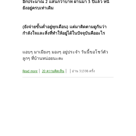
อีกประมาณ 2 แสนกว่าบาท ผ่านมา 3 ปีแล้ว หนี้
ยังอยู่ครบ
เท่าเดิม
(ยังจ่ายขั้นต่ำอยู่ทุกเดือน) แต่มาติดตามดูกันว่า
กำลังใจและสิ่งที่ทำให้อยู่ได้ในปัจจุบันคืออะไร
แอบๆ มาเมียงๆ มองๆ อยู่ประจำ วันนี้ขอโชว์ตัว
ลูกๆ ที่บ้านหน่อยนะคะ
about มาแล้วจ้า!!! น้องหมูป่าน่ารักๆ
Read more
20 ความคิดเห็น
อ่าน 31398 ครั้ง