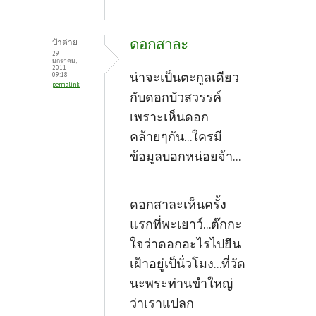
ดอกสาละ
ป้าต่าย
29
มกราคม,
2011 -
น่าจะเป็นตะกูลเดียว
09:18
permalink
กับดอกบัวสวรรค์
เพราะเห็นดอก
คล้ายๆกัน...ใครมี
ข้อมูลบอกหน่อยจ้า...
ดอกสาละเห็นครั้ง
แรกที่พะเยาว์...ต๊กกะ
ใจว่าดอกอะไรไปยืน
เฝ้าอยู่เป็นั่วโมง...ที่วัด
นะพระท่านขำใหญ่
ว่าเราแปลก