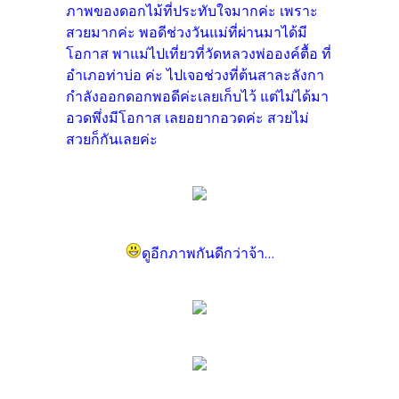
ภาพของดอกไม้ที่ประทับใจมากค่ะ เพราะ
สวยมากค่ะ พอดีช่วงวันแม่ที่ผ่านมาได้มี
โอกาส พาแม่ไปเที่ยวที่วัดหลวงพ่อองค์ตื้อ ที่
อำเภอท่าบ่อ ค่ะ ไปเจอช่วงที่ต้นสาละลังกา
กำลังออกดอกพอดีค่ะเลยเก็บไว้ แต่ไม่ได้มา
อวดพึ่งมีโอกาส เลยอยากอวดค่ะ สวยไม่
สวยก็กันเลยค่ะ
ดูอีกภาพกันดีกว่าจ้า...