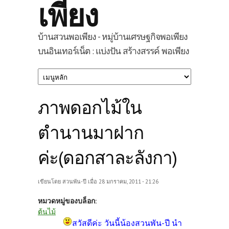
เพียง
บ้านสวนพอเพียง - หมู่บ้านเศรษฐกิจพอเพียง
บนอินเทอร์เน็ต : แบ่งปัน สร้างสรรค์ พอเพียง
ภาพดอกไม้ใน
ตำนานมาฝาก
ค่ะ(ดอกสาละลังกา)
เขียนโดย
สวนพัน-ปี
เมื่อ 28 มกราคม, 2011 - 21:26
หมวดหมู่ของบล็อก:
ต้นไม้
สวัสดีค่ะ วันนี้น้องสวนพัน-ปี นำ