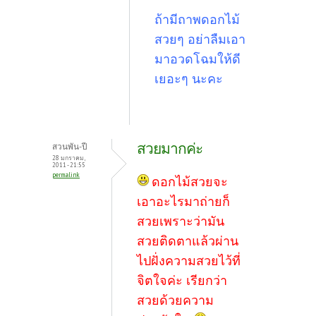
ถ้ามีถาพดอกไม้
สวยๆ อย่าลืมเอา
มาอวดโฉมให้ดี
เยอะๆ นะคะ
สวยมากค่ะ
สวนพัน-ปี
28 มกราคม,
2011 - 21:55
permalink
ดอกไม้สวยจะ
เอาอะไรมาถ่ายก็
สวยเพราะว่ามัน
สวยติดตาแล้วผ่าน
ไปฝั่งความสวยไว้ที่
จิตใจค่ะ เรียกว่า
สวยด้วยความ