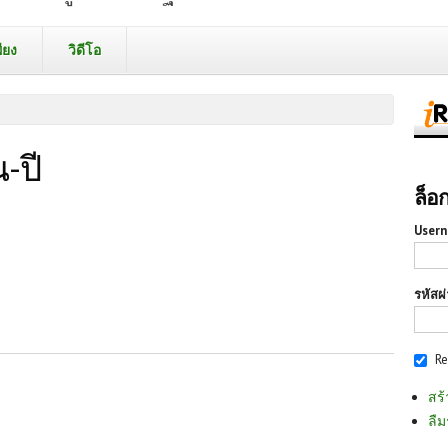
ียง
วิดีโอ
-ปี
ล็อ
Usern
รหัสผ
R
สร้
ลืม