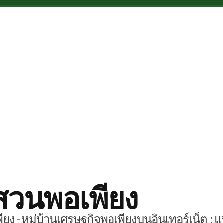
สวนพอเพียง
ยง - หมู่บ้านเศรษฐกิจพอเพียงบนอินเทอร์เน็ต : แ