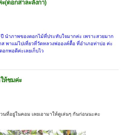
ะ(ดอกสาละลังกา)
พัน-ปี นำภาพของดอกไม้ที่ประทับใจมากค่ะ เพราะสวยมาก
ส พาแม่ไปเที่ยวที่วัดหลวงพ่อองค์ตื้อ ที่อำเภอท่าบ่อ ค่ะ
ดอกพอดีค่ะเลยเก็บไว
กสาละลังกา)
ให้ชมค่ะ
นที่อยู่ในคอม เลยเอามาให้ดูเล่นๆ กันก่อนนะคะ