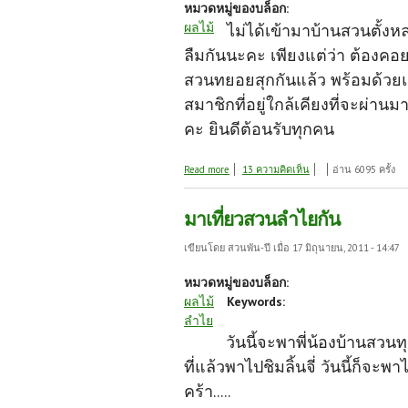
หมวดหมู่ของบล็อก:
ผลไม้
ไม่ได้เข้ามาบ้านสวนตั้งหล
ลืมกันนะคะ เพียงแต่ว่า ต้องคอ
สวนทยอยสุกกันแล้ว พร้อมด้วย
สมาชิกที่อยู่ใกล้เคียงที่จะผ่า
คะ ยินดีต้อนรับทุกคน
about ลำไย,แก้วมังกรสุกแล้วจ้า
Read more
13 ความคิดเห็น
อ่าน 6095 ครั้ง
มาเที่ยวสวนลำไยกัน
เขียนโดย
สวนพัน-ปี
เมื่อ 17 มิถุนายน, 2011 - 14:47
หมวดหมู่ของบล็อก:
ผลไม้
Keywords:
ลำไย
วันนี้จะพาพี่น้องบ้านสวน
ที่แล้วพาไปชิมลิ้นจี่ วันนี้ก็
คร้า.....