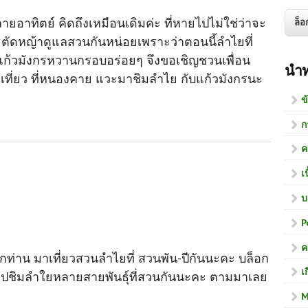
ายอาทิตย์ คิดถึงเหมือนเดิมค่ะ ที่หายไปไม่ใช่ว่าจะ
ยตัดหญ้าดูแลสวนกันหน่อยเพราะว่าตอนนี้ลำไยที่
แก้วมังกรหวานกรอบอร่อยๆ จึงขอเชิญชวนเพื่อน
นำ
นมาเที่ยว ที่หนองคาย แวะมาชิมลำไย กับแก้วมังกรนะ
ข
ก
ค
เ
บ
P
ค
ทุกท่าน มาเที่ยวสวนลำไยที่ สวนพัน-ปีกันนะคะ บล็อก
เ
จะพาไปชิมลำใยหลายสายพันธุ์ที่สวนกันนะคะ ตามมาเลย
M