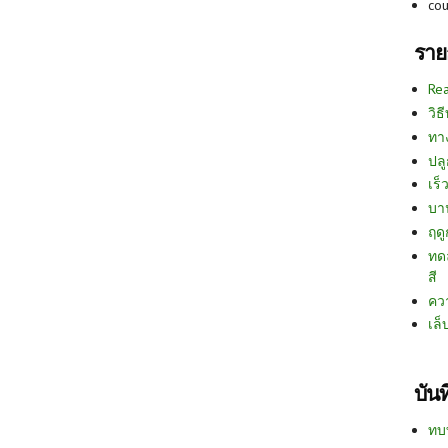
co
ราย
Re
วิธ
ทา
ปลู
เร็ว
บา
ฤด
ทด
สี
คว
เล็
บัน
ทบ