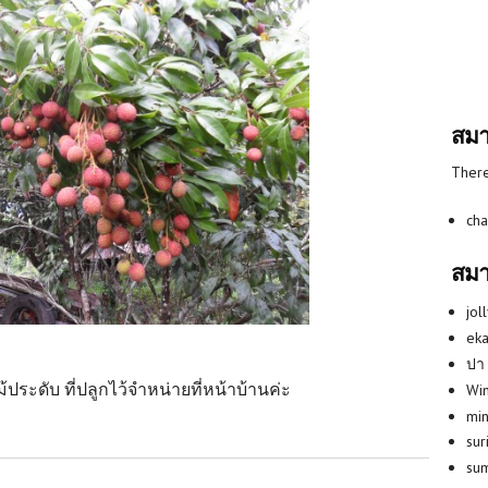
สมา
There
cha
สมา
jol
eka
ปา
ประดับ ที่ปลูกไว้จำหน่ายที่หน้าบ้านค่ะ
Win
min
ค่ะ
su
su