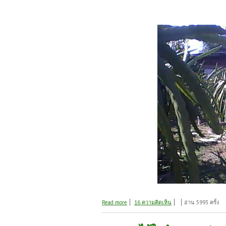
about สวนพัน-ปี(ตอนที่2)
Read more
16 ความคิดเห็น
อ่าน 5993 ครั้ง