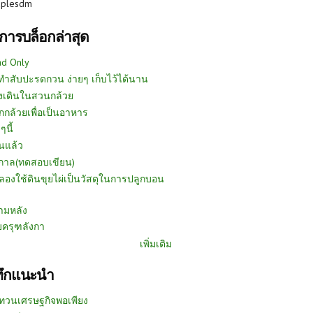
uplesdm
การบล็อกล่าสุด
ad Only
ีทำสับปะรดกวน ง่ายๆ เก็บไว้ได้นาน
งเดินในสวนกล้วย
กกล้วยเพื่อเป็นอาหาร
ๆนี้
นแล้ว
ูกาล(ทดสอบเขียน)
ลองใช้ดินขุยไผ่เป็นวัสดุในการปลูกบอน
ามหลัง
บครุฑลังกา
เพิ่มเติม
ทึกแนะนำ
ทวนเศรษฐกิจพอเพียง