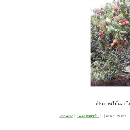
เป็นภาพไม้ดอกไม้
about ภาพบางส่วนของสวนพัน-ปี มาให้ชม
Read more
14 ความคิดเห็น
อ่าน 5829 ครั้ง