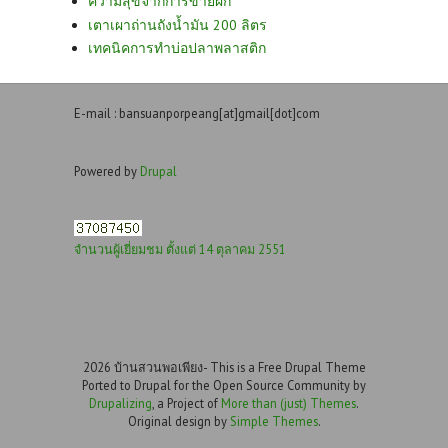
ความสุขจากการขายผัก
เตาเผาถ่านถังน้ำมัน 200 ลิตร
เทคนิคการทำบ่อปลาพลาสติก
E-mail : bansuanporpeang[at]gmail[dot]com
Powered by
Drupal
จำนวนผู้เยี่ยมชม ตั้งแต่ 14 ตุลาคม 2551
2026 บ้านสวนพอเพียง- This is a Free Drupal Theme
Ported to Drupal for the Open Source Community by
Drupalizing
, a Project of
More than (just) Themes
.
Original design by
Simple Themes
.