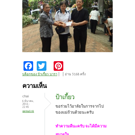
Fa
T
Pi
ce
w
nt
บล็อกของ ป้าเกี้ยว_บารา
อ่าน 3168 ครั้ง
b
itt
er
ความเห็น
o
er
es
ป้าเกี้ยว
chai
o
t
6 มีนาคม,
2011 -
ขอร่วมไว้อาลัยในการจากไป
22:45
k
permalink
ของแม่ถ้วนด้วยนะครับ
ทำความดีนะครับ จะได้มีความ
สบายใจ