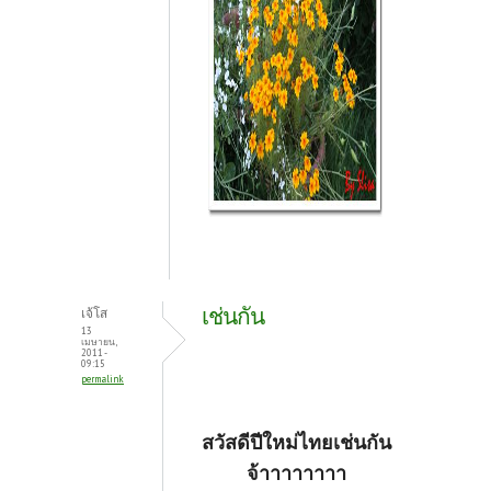
เช่นกัน
เจ้โส
13
เมษายน,
2011 -
09:15
permalink
สวัสดีปีใหม่ไทยเช่นกัน
จ้าาาาาาาา