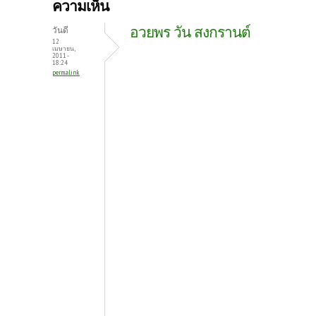
b
itt
er
ความเห็น
o
er
es
อวยพร วัน สงกรานต์
วันดี
o
t
12
เมษายน,
2011 -
k
18:24
permalink