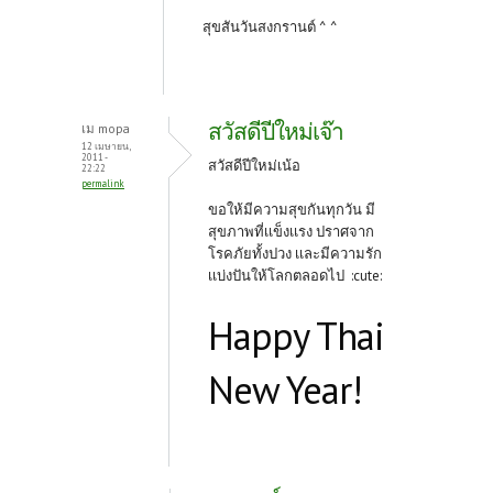
สุขสันวันสงกรานต์ ^ ^
สวัสดีปีใหม่เจ๊า
เม mopa
12 เมษายน,
2011 -
สวัสดีปีใหม่เน้อ
22:22
permalink
ขอให้มีความสุขกันทุกวัน มี
สุขภาพที่เเข็งเเรง ปราศจาก
โรคภัยทั้งปวง เเละมีความรัก
เเบ่งปันให้โลกตลอดไป :cute:
Happy Thai
New Year!