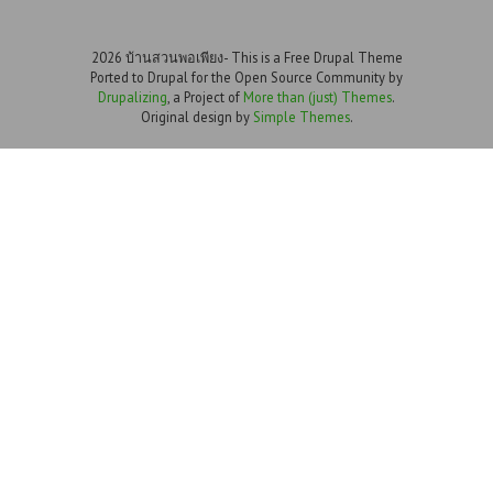
2026 บ้านสวนพอเพียง- This is a Free Drupal Theme
Ported to Drupal for the Open Source Community by
Drupalizing
, a Project of
More than (just) Themes
.
Original design by
Simple Themes
.