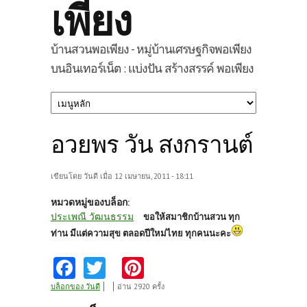
เพียง
บ้านสวนพอเพียง - หมู่บ้านเศรษฐกิจพอเพียง
บนอินเทอร์เน็ต : แบ่งปัน สร้างสรรค์ พอเพียง
อวยพร วัน สงกรานต์
เขียนโดย
วันดี
เมื่อ 12 เมษายน, 2011 - 18:11
หมวดหมู่ของบล็อก:
ประเพณี วัฒนธรรม
ขอให้สมาชิกบ้านสวน ทุก
ท่าน มีแต่ความสุข ตลอดปีใหม่ไทย ทุกคนนะคะ
Fa
T
Pi
ce
w
nt
บล็อกของ วันดี
อ่าน 2920 ครั้ง