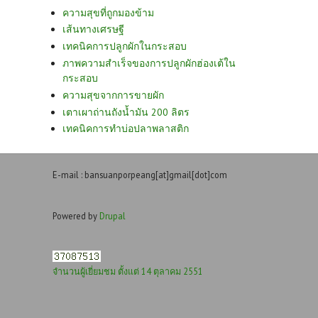
ความสุขที่ถูกมองข้าม
เส้นทางเศรษฐี
เทคนิคการปลูกผักในกระสอบ
ภาพความสำเร็จของการปลูกผักฮ่องเต้ใน
กระสอบ
ความสุขจากการขายผัก
เตาเผาถ่านถังน้ำมัน 200 ลิตร
เทคนิคการทำบ่อปลาพลาสติก
E-mail : bansuanporpeang[at]gmail[dot]com
Powered by
Drupal
จำนวนผู้เยี่ยมชม ตั้งแต่ 14 ตุลาคม 2551