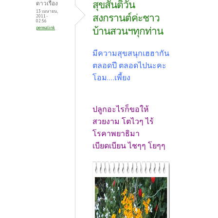
สุขสันติ์วัน
ดาวเรือง
13 เมษายน,
สงกรานต์ค่ะชาว
2011 -
02:56
บ้านสวนฯทุกท่าน
permalink
มีความสุขสนุกเฮฮากัน
ตลอดปี ตลอดไปนะคะ
โอม....เพี้ยง
ปลูกอะไรก็ขอให้
สวยงาม โตไวๆ ไร้
โรคาพยาธิมา
เบียดเบียน ไชๆๆ โยๆๆ