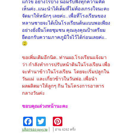
แก้ไข อย่างไรบ้าง น้อมรับฟังทุกความคิด
เห็นค่ะ..แนะนำได้เต็มที่ไม่ต้องเกรงใจนะคะ
จัดมาให้หนักๆ เลยค่ะ.. เพื่อที่โรงเรียนของ
หลานชายจะได้เป็นโรงเรียนต้นแบบพอเพียง
อย่างยั่งยืนโดยชุมชน คุณลุงคุณป้าเตรียม
ยืดอกรับความภาคภูมิใจไว้ได้ก่อนเลยค่ะ..
ขอเพิ่มเติมอีกนิด.. ท่านผอ.โรงเรียนแจ้งมา
ว่า กำลังทำการปรับหน้าดินในโรงเรียน เพื่อ
จะทำนาข้าวในโรงเรียน โดยจะเริ่มปลูกใน
วันแม่ และเกี่ยวข้าวในวันพ่อ..เพื่อนำ
ผลผลิตมาให้ลูกๆ กิน ในโครงการอาหาร
กลางวันค่ะ
ขอบคุณล่วงหน้านะคะ
Fa
T
Pi
ce
w
nt
บล็อกของ guys ka
อ่าน 6262 ครั้ง