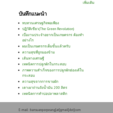
เพิ่มเติม
บันทึกแนะนำ
ทบทวนเศรษฐกิจพอเพียง
ปฏิวัติเขียว(The Green Revolution)
เบื่องานประจำอยากเป็นเกษตรกร ต้องทำ
อย่างไร
ผมเป็นเกษตรกรเต็มขั้นแล้วครับ
ความสุขที่ถูกมองข้าม
เส้นทางเศรษฐี
เทคนิคการปลูกผักในกระสอบ
ภาพความสำเร็จของการปลูกผักฮ่องเต้ใน
กระสอบ
ความสุขจากการขายผัก
เตาเผาถ่านถังน้ำมัน 200 ลิตร
เทคนิคการทำบ่อปลาพลาสติก
E-mail : bansuanporpeang[at]gmail[dot]com