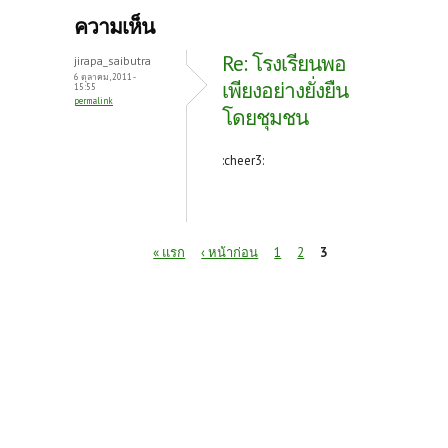
b
itt
er
ความเห็น
o
er
es
Re: โรงเรียนพอ
jirapa_saibutra
o
t
6 ตุลาคม, 2011 -
เพียงอย่างยั่งยืน
15:55
permalink
k
โดยชุมชน
:cheer3:
หน้า
« แรก
‹ หน้าก่อน
1
2
3