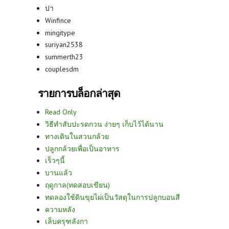
ปา
Winfince
mingitype
suriyan2538
summerth23
couplesdm
รายการบล็อกล่าสุด
Read Only
วิธีทำสับปะรดกวน ง่ายๆ เก็บไว้ได้นาน
ทางเดินในสวนกล้วย
ปลูกกล้วยเพื่อเป็นอาหาร
เร็วๆนี้
บานแล้ว
ฤดูกาล(ทดสอบเขียน)
ทดลองใช้ดินขุยไผ่เป็นวัสดุในการปลูกบอนสี
ความหลัง
เล็บครุฑลังกา