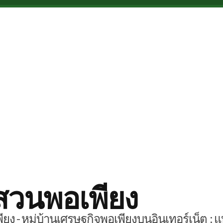
สวนพอเพียง
ยง - หมู่บ้านเศรษฐกิจพอเพียงบนอินเทอร์เน็ต : แ