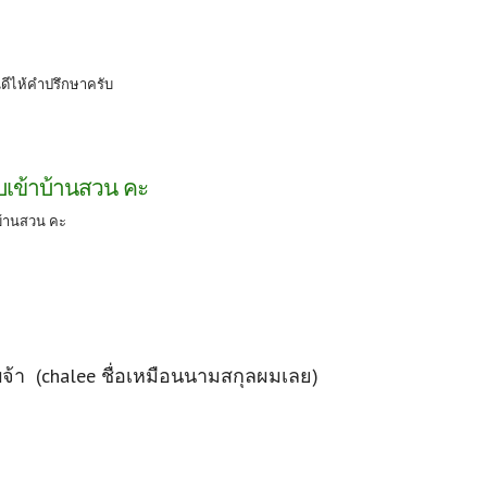
นดีไห้คำปรึกษาครับ
ับเข้าบ้านสวน คะ
าบ้านสวน คะ
บจ้า (chalee ชื่อเหมือนนามสกุลผมเลย)