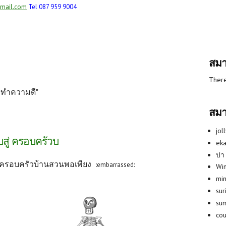
mail.com
Tel 087 959 9004
สมา
There
ารทำความดี"
สมา
jol
บสู่ ครอบครัวบ
eka
ปา
ู่ ครอบครัวบ้านสวนพอเพียง
:embarrassed:
Win
min
su
su
co