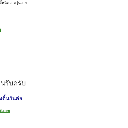
ลี้หนีความวุ่นวาย
บ
อนรับครับ
องดิ้นกันต่อ
il.com