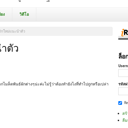
ียง
วิดีโอ
ิกใหม่แนะนำตัว
ำตัว
ล็อ
Usern
ไมล็ดพันธ์ผักต่างๆน่ะค่ะไม่รู้ว่าต้องทำยังไงที่ทำไปถูกหรือเปล่า
รหัสผ
R
สร้
ลืม