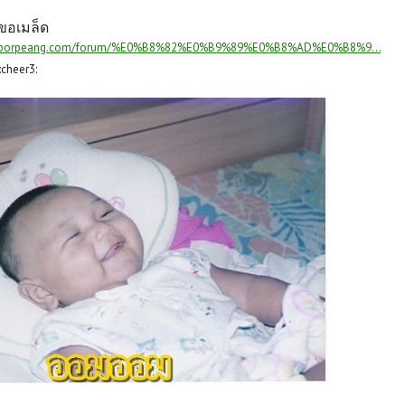
ารขอเมล็ด
anporpeang.com/forum/%E0%B8%82%E0%B9%89%E0%B8%AD%E0%B8%9...
:cheer3: