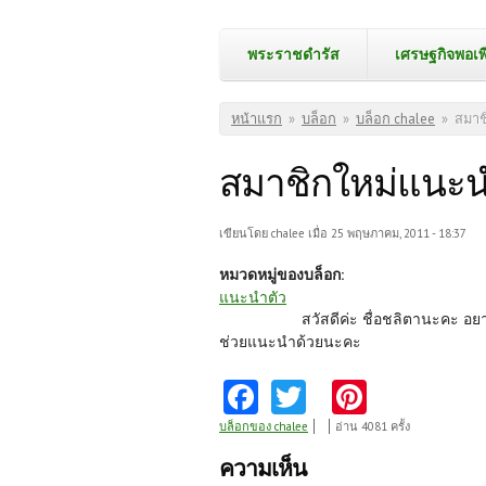
พระราชดำรัส
เศรษฐกิจพอเพ
คุณอยู่ที่นี่
หน้าแรก
»
บล็อก
»
บล็อก chalee
»
สมาช
สมาชิกใหม่แนะน
เขียนโดย
chalee
เมื่อ 25 พฤษภาคม, 2011 - 18:37
หมวดหมู่ของบล็อก:
แนะนำตัว
สวัสดีค่ะ ชื่อชลิตานะคะ อยาก
ช่วยแนะนำด้วยนะคะ
Fa
T
Pi
ce
w
nt
บล็อกของ chalee
อ่าน 4081 ครั้ง
b
itt
er
ความเห็น