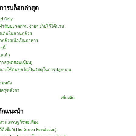
การบล็อกล่าสุด
ad Only
ีทำสับปะรดกวน ง่ายๆ เก็บไว้ได้นาน
งเดินในสวนกล้วย
กกล้วยเพื่อเป็นอาหาร
ๆนี้
นแล้ว
ูกาล(ทดสอบเขียน)
ลองใช้ดินขุยไผ่เป็นวัสดุในการปลูกบอน
ามหลัง
บครุฑลังกา
เพิ่มเติม
ทึกแนะนำ
ทวนเศรษฐกิจพอเพียง
วัติเขียว(The Green Revolution)