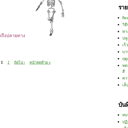
ราย
Re
วิธ
ทา
่อมถึงปลายทาง
ปลู
เร็ว
บา
ฤด
1
2
ถัดไป ›
หน้าสุดท้าย »
ทด
สี
คว
เล็
บัน
ทบ
ปฏิ