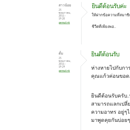
o
er
es
ยินดีต้อนรับค่ะ
สาวน้อย
o
t
25
พฤษภาคม,
ให้ฝากข้อความที่สมาชิก
2011 -
k
19:20
permalink
ชีวืตที่เพียงพอ..
ยินดีต้อนรับ
ตั้ม
25
พฤษภาคม,
2011 -
ห่างหายไปกับการ
19:29
permalink
คุณแก้วค่อนขอด.
ยินดีต้อนรับครับ
สามารถแลกเปลี่ย
ความอาทร อยู่ๆไ
มาพูดคุยกันบ่อย