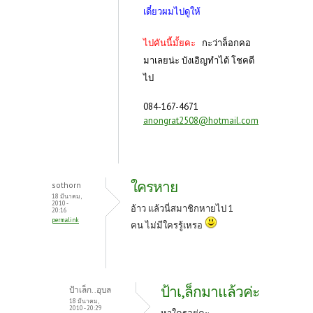
เดี๋ยวผมไปดูให้
ไปคันนี้มั้ยคะ
กะว่าล็อกคอ
มาเลยน่ะ บังเอิญทำได้ โชคดี
ไป
084-167-4671
anongrat2508@hotmail.com
ใครหาย
sothorn
18 มีนาคม,
2010 -
อ้าว แล้วนี่สมาชิกหายไป 1
20:16
permalink
คน ไม่มีใครรู้เหรอ
ป้าเ,ล็กมาแล้วค่ะ
ป้าเล็ก..อุบล
18 มีนาคม,
2010 - 20:29