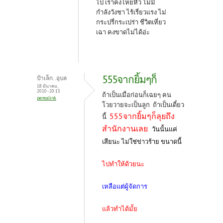
ไป เราคงโหยหิว ไม่มี
กำลังวังชา ไร้เรี่ยวแรง ไม่
กระปรี่กระเปร่า ชีวิตเหี่ยว
เฉา คงขาดไม่ได้อ่ะ
555จากยิ้มๆก็
ป้าเล็ก..อุบล
18 มีนาคม,
2010 - 20:13
ถ้าเป็นเมื่อก่อนก็เฉยๆ คน
permalink
โวยวายจะเป็นลูก ถ้าเป็นเดี๋ยว
555จากยิ้มๆก็ลุยถึง
นี้
สำนักงานเลย
วันนั้นแค่
เสียนะ ไม่ใช่ข่าวร้าย ขนาดนี้
ไปทำให้ด้วยนะ
เหลือแต่ผู้จัดการ
แล้วทำได้มั้ย