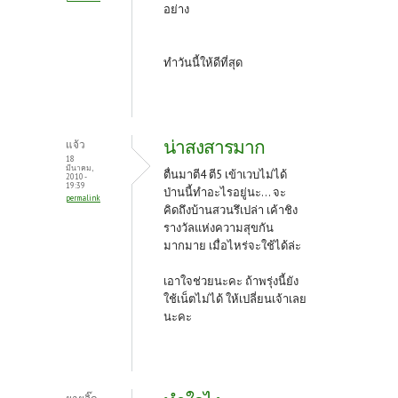
อย่าง
ทำวันนี้ให้ดีที่สุด
น่าสงสารมาก
แจ้ว
18
มีนาคม,
ตื่นมาตี4 ตี5 เข้าเวบไม่ได้
2010 -
19:39
ป่านนี้ทำอะไรอยู่นะ... จะ
permalink
คิดถึงบ้านสวนรึเปล่า เค้าชิง
รางวัลแห่งความสุขกัน
มากมาย เมื่อไหร่จะใช้ได้ล่ะ
เอาใจช่วยนะคะ ถ้าพรุ่งนี้ยัง
ใช้เน็ตไม่ได้ ให้เปลี่ยนเจ้าเลย
นะคะ