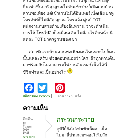
สวนพอเพียงมีอินเทอร์เน็ตใช้งานทุกวัน แล้วอยู่ๆ
ตื่นเช้าขึ้นมาวิญญาณไม่ทันเข้าร่างก็เปิดเวบบ้าน
สวนพอเพียง แต่เข้าเวบไม่ได้อินเทอร์เน็ตเสีย ยกหู
โทรศัพท์ก็ไม่มีสัญญาณ โทรแจ้ง ศูนย์ TOT
พนักงานกับสายด้วยเสียงอันหวาน ว่าจะดำเนิน
การให้ โทรไปอีกก็เหมือนเดิม ไม่มีอะไรคืบหน้า นี่
แหละ TOT มาตรฐานของเขา
สมาชิกเวบบ้านสวนพอเพียงคนไหนหายไปก็คน
นั้นแหละครับ ช่วยตอบหน่อยว่าใคร ถ้าทุกท่านตื่น
มาพร้อมกับไม่สามารถใช้งานอินเทอร์เน็ตได้นี่
ชีวิตท่านจะเป็นอย่างไร
Fa
T
Pi
ce
w
nt
บล็อกของ sothorn
อ่าน 11766 ครั้ง
b
itt
er
ความเห็น
o
er
es
กระวนกระวาย
ติดดิน
o
t
18
มีนาคม,
ดูทีวีก็ยังไม่เท่าเข้าเน็ตค่ะ เน็ต
2010 -
k
19:25
ไม่มานี่ปานกะขาดอะไรไปสัก
permalink