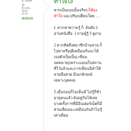
ทำใจไง
ยายอิ๊ด
18
มีนาคม,
หากเป็นแบบนั้นจริงๆ
ก็ต้อง
2010 -
19:59
ทำใจ
และปรับเปลี่ยนโดย.....
permalink
1. หากหาความรู้ ก็ อันดับ 1
อ่านหนังสือ 2 ถามผู้รู้ 3 ดูงาน
2.หากคิดถึงสมาชิกบ้านสวน ก็
ไปหาหรือ(ดีเหมือนกันจะได้
เจอตัวเป็นเป็น) เขียน
จดหมาย(เพราะแอบเก็บสถาน
ที่ไว้แล้วและการเขียนนี่ทำให้
ลายมือสวย มีเอกลักษณ์
เฉพาะบุคคล)
3.เมื่อก่อนก็ไม่เห็นมี ไม่รู้กี่ชั่ว
อายุคนแล้ว ยังอยู่กันได้เลย
บางครั้งการที่มีอินเตอร์เน็ตก็มี
ส่วนเสียเยอะเหมือนกันถ้าไม่รู้
เท่าเทียม