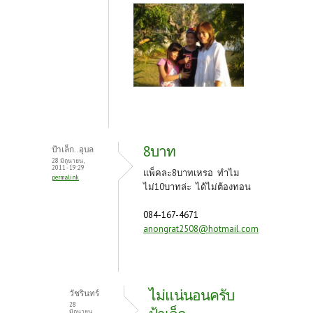
8บาท
ป้าเล็ก..อุบล
28 มิถุนายน,
2011 - 19:29
แพ็คละ8บาทเหรอ ทำไม
permalink
ไม่10บาทล่ะ ได้ไม่ต้องทอน
084-167-4671
anongrat2508@hotmail.com
ไม่แน่นอนครับ
วัชรินทร์
28
มิถุนายน,