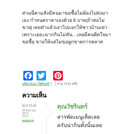
ส่วนนี่ตามสั่งมีฅนมาขอซื้อไม่ต้องไปส่งมา
เอง กำหนดราคาเองด้วย 8 บาท(ถ้าต่อไม่
ขาย) เคยทำแล้วเอาไปแจกให้ชาวบ้านเขา
เพราะเยอะมากกินไม่ทัน....เลยมีฅนติดใจมา
ขอซื้อ ขายให้แต่ไม่ขอผูกขาดการตลาด
Fa
T
Pi
ce
w
nt
บล็อกของ วัชรินทร์
อ่าน 5541 ครั้ง
b
itt
er
ความเห็น
o
er
es
คุณวัชรินทร์
RUT2518
o
t
28 มิถุนายน,
2011 -
สารพัดเมนูเห็ดเลย
19:27
k
permalink
ครับน่ากินทั้งนั้นเลย