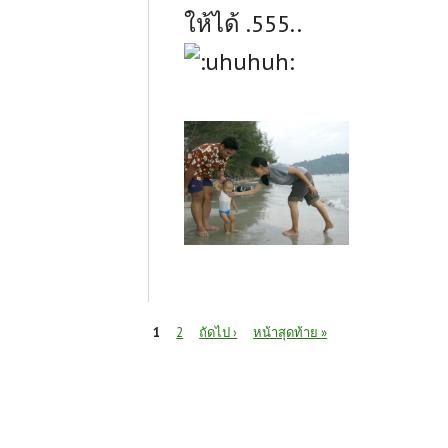
ให้ได้ .555..
หน้า
1
2
ถัดไป ›
หน้าสุดท้าย »