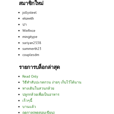
สมาชิกใหม่
jollysteel
ekawith
ปา
Winfince
mingitype
suriyan2538
summerth23
couplesdm
รายการบล็อกล่าสุด
Read Only
วิธีทำสับปะรดกวน ง่ายๆ เก็บไว้ได้นาน
ทางเดินในสวนกล้วย
ปลูกกล้วยเพื่อเป็นอาหาร
เร็วๆนี้
บานแล้ว
ฤดูกาล(ทดสอบเขียน)