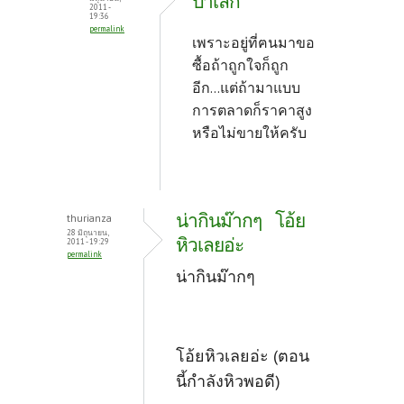
ป้าเล็ก
2011 -
19:36
permalink
เพราะอยู่ที่ฅนมาขอ
ซื้อถ้าถูกใจก็ถูก
อีก...แต่ถ้ามาแบบ
การตลาดก็ราคาสูง
หรือไม่ขายให้ครับ
น่ากินม๊ากๆ โอ้ย
thurianza
28 มิถุนายน,
หิวเลยอ่ะ
2011 - 19:29
permalink
น่ากินม๊ากๆ
โอ้ยหิวเลยอ่ะ (ตอน
นี้กำลังหิวพอดี)