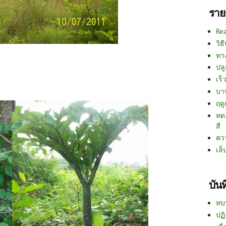
ราย
Re
วิธ
ทา
ปลู
เร็ว
บา
ฤด
ทด
สี
คว
เล็
บัน
ทบ
ปฏิ