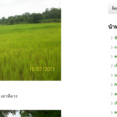
นำ
ข
ก
ค
เ
บ
P
ค
เท่าที่ควร
เ
M