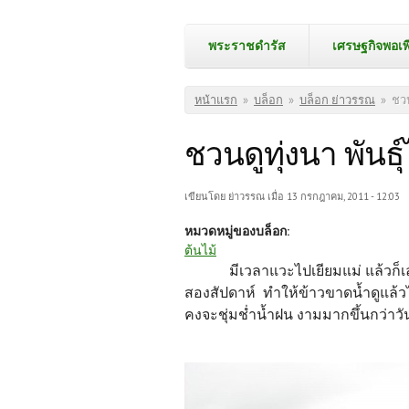
พระราชดำรัส
เศรษฐกิจพอเพ
คุณอยู่ที่นี่
หน้าแรก
»
บล็อก
»
บล็อก ย่าวรรณ
»
ชวน
ชวนดูทุ่งนา พันธุ
เขียนโดย
ย่าวรรณ
เมื่อ 13 กรกฎาคม, 2011 - 12:03
หมวดหมู่ของบล็อก:
ต้นไม้
มีเวลาแวะไปเยียมแม่ แล้วก็เล
สองสัปดาห์ ทำให้ข้าวขาดน้ำดูแล้
คงจะชุ่มช่ำน้ำฝน งามมากขึ้นกว่าวัน