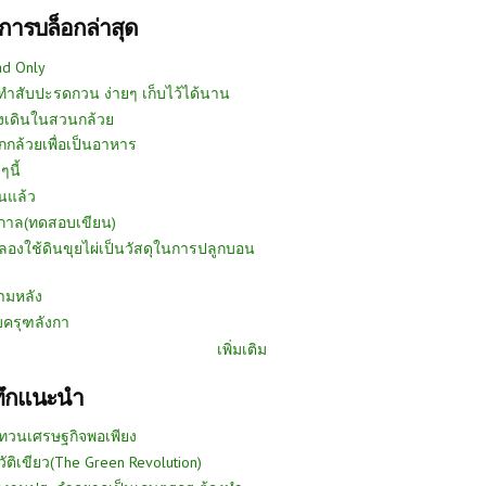
การบล็อกล่าสุด
ad Only
ีทำสับปะรดกวน ง่ายๆ เก็บไว้ได้นาน
งเดินในสวนกล้วย
กกล้วยเพื่อเป็นอาหาร
ๆนี้
นแล้ว
ูกาล(ทดสอบเขียน)
ลองใช้ดินขุยไผ่เป็นวัสดุในการปลูกบอน
ามหลัง
บครุฑลังกา
เพิ่มเติม
ทึกแนะนำ
ทวนเศรษฐกิจพอเพียง
วัติเขียว(The Green Revolution)