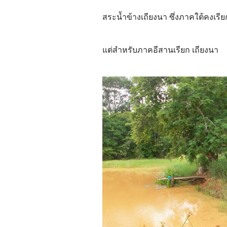
สระน้ำข้างเถียงนา ซึ่งภาคใต้คง
แต่สำหรับภาคอีสานเรียก เถียงนา