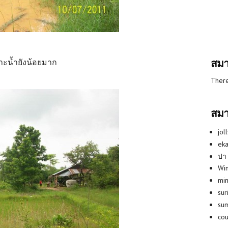
สมา
พราะน้ำยังน้อยมาก
There
สมา
jol
eka
ปา
Win
min
su
su
co