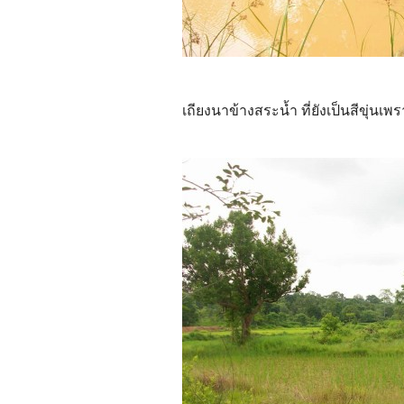
เถียงนาข้างสระน้ำ ที่ยังเป็นสีขุ่นเ