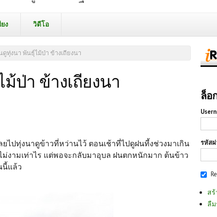
ียง
วิดีโอ
ดูทุ่งนา พันธุ์ไม้ป่า ข้างเถียงนา
์ไม้ป่า ข้างเถียงนา
ล็อ
Usern
รหัสผ
ยไปทุ่งนาดูข้าวที่หว่านไว้ ตอนเช้าที่ไปดูฝนที้งช่วงมาเกิน
วไม่งามเท่าไร แต่พอจะกลับมาอุบล ฝนตกหนักมาก ต้นข้าว
นี้แล้ว
R
สร้
ลืม