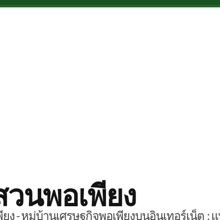
สวนพอเพียง
ยง - หมู่บ้านเศรษฐกิจพอเพียงบนอินเทอร์เน็ต : แ