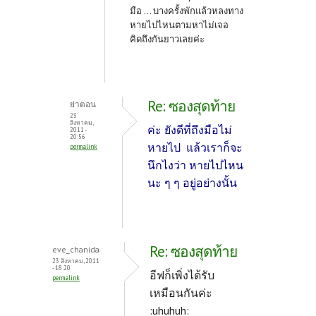
มือ ... บางครั้งพักแล้วหลงทาง
หายไปไหนตามหาไม่เจอ
คิดถึงกันยาวเลยค่ะ
Re: ซองสุดท้าย
ย่าตอน
23
สิงหาคม,
ค่ะ ยังดีที่ถึงมือไม่
2011 -
20:56
หายไป แล้วเราก็จะ
permalink
นึกไงว่า หายไปไหน
นะ ๆ ๆ อยู่อย่างนั้น
Re: ซองสุดท้าย
eve_chanida
23 สิงหาคม, 2011
- 18:20
อีฟก็เพิ่งได้รับ
permalink
เหมือนกันค่ะ
:uhuhuh: