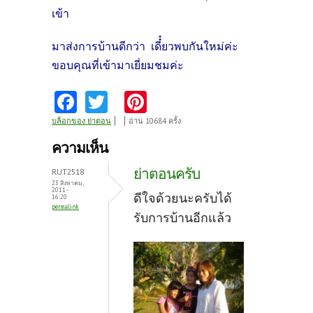
เข้า
มาส่งการบ้านดีกว่า เดี๋๋ยวพบกันใหม่ค่ะ
ขอบคุณที่เข้ามาเยี่ยมชมค่ะ
Fa
T
Pi
ce
w
nt
บล็อกของ ย่าตอน
อ่าน 10684 ครั้ง
b
itt
er
ความเห็น
o
er
es
ย่าตอนครับ
RUT2518
o
t
23 สิงหาคม,
2011 -
ดีใจด้วยนะครับได้
16:20
k
permalink
รับการบ้านอีกแล้ว