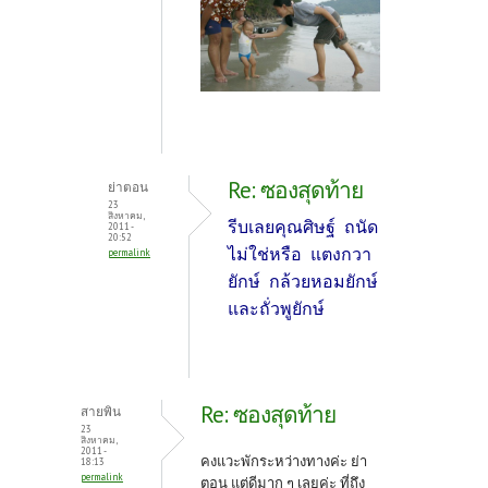
Re: ซองสุดท้าย
ย่าตอน
23
สิงหาคม,
รีบเลยคุณศิษฐ์ ถนัด
2011 -
20:52
ไม่ใช่หรือ แตงกวา
permalink
ยักษ์ กล้วยหอมยักษ์
และถั่วพูยักษ์
Re: ซองสุดท้าย
สายพิน
23
สิงหาคม,
2011 -
คงแวะพักระหว่างทางค่ะ ย่า
18:13
permalink
ตอน แต่ดีมาก ๆ เลยค่ะ ที่ถึง