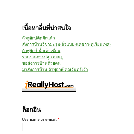
เนื้อหาอื่นที่น่าสนใจ
ถั่วพูยักษ์ติดฝักแล้ว
ส่งการบ้านวิชามะรุม-ถั่วแปบ-แคขาว-ทุเรียนเทศ-
ถั่วพูยักษ์-น้ำเต้าเซียน
รายงานการปลูก ส่งครู
ขอส่งการบ้านด้วยคน
มาส่งการบ้าน ถั่วพูยักษ์ คุณจันทร์เจ้า
ล็อกอิน
Username or e-mail
*