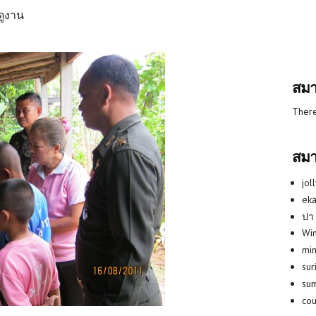
ดูงาน
สมา
There
สมา
jol
eka
ปา
Win
min
su
su
co