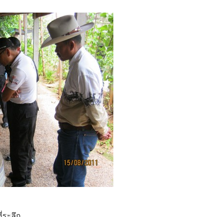
่ระลึก