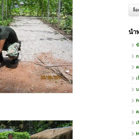
นำ
ข
ก
ค
เ
บ
P
ค
เ
M