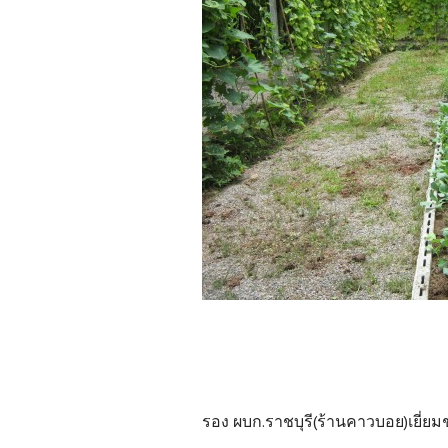
รอง ผบก.ราชบุรี(ร้านคาวบอย)เยี่ย