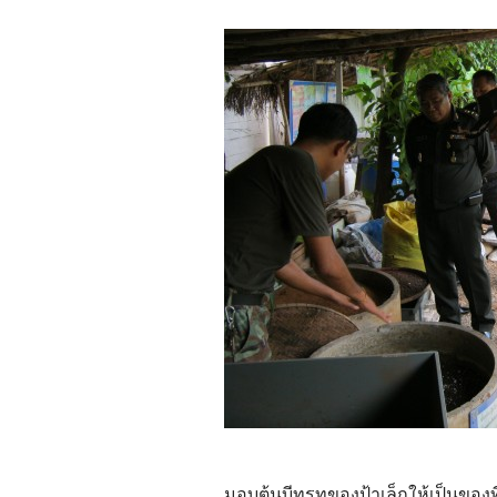
มอบต้นบีทรูทของป้าเล็กให้เป็นของที