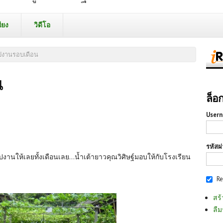
ียง
วิดีโอ
ปงานรอบเดือน
น
ล็อ
Usern
รหัสผ
งานให้เลยทั้งเดือนเลย...น้ำเต้ายาวคุณวิศิษฐ์มอบให้กับโรงเรียน
R
สร้
ลืม