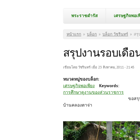
พระราชดำรัส
เศรษฐกิจพอเพ
คุณอยู่ที่นี่
หน้าแรก
»
บล็อก
»
บล็อก วัชรินทร์
»
สรุ
สรุปงานรอบเดือ
เขียนโดย
วัชรินทร์
เมื่อ 23 สิงหาคม, 2011 - 21:45
หมวดหมู่ของบล็อก:
เศรษฐกิจพอเพียง
Keywords:
การศึกษาดูงานของส่วนราชการ
ขอสรุป
บ้านคลองตาจ่า