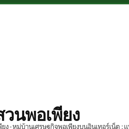
สวนพอเพียง
ยง - หมู่บ้านเศรษฐกิจพอเพียงบนอินเทอร์เน็ต : แ