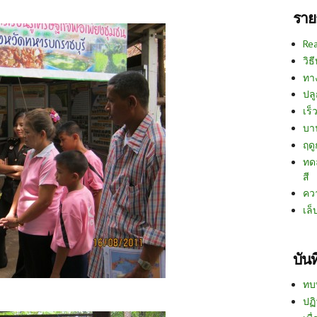
ราย
Re
วิธ
ทา
ปลู
เร็ว
บา
ฤด
ทด
สี
คว
เล็
บัน
ทบ
ปฏิ