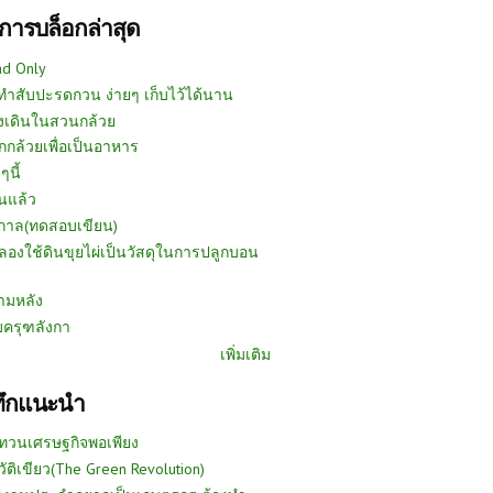
การบล็อกล่าสุด
ad Only
ีทำสับปะรดกวน ง่ายๆ เก็บไว้ได้นาน
งเดินในสวนกล้วย
กกล้วยเพื่อเป็นอาหาร
ๆนี้
นแล้ว
ูกาล(ทดสอบเขียน)
ลองใช้ดินขุยไผ่เป็นวัสดุในการปลูกบอน
ามหลัง
บครุฑลังกา
เพิ่มเติม
ทึกแนะนำ
ทวนเศรษฐกิจพอเพียง
วัติเขียว(The Green Revolution)