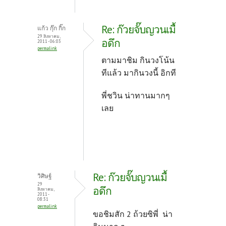
Re: ก๊วยจั๊บญวนเมื้
แก้ว กุ๊ก กิ๊ก
29 สิงหาคม,
อดึก
2011 - 06:03
permalink
ตามมาชิม กินวงโน้น
ทีแล้ว มากินวงนี้ อิกที
พี่ชวิน น่าทานมากๆ
เลย
Re: ก๊วยจั๊บญวนเมื้
วิศิษฐ์
29
อดึก
สิงหาคม,
2011 -
08:31
permalink
ขอชิมสัก 2 ถ้วยซิพี่ น่า