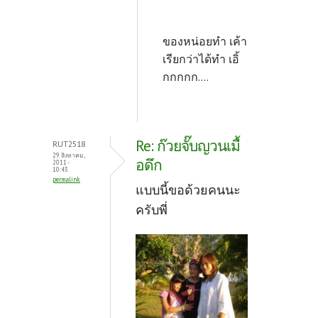
ของหน่อยทำ เค้า
เรียกว่าได้ทำ เอิ้
กกกกก....
Re: ก๊วยจั๊บญวนเมื้
RUT2518
29 สิงหาคม,
อดึก
2011 -
10:43
permalink
แบบนี้ขอด้วยคนนะ
ครับพี่