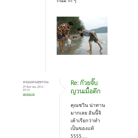
กินมาก ๆ
Re: ก๊วยจั๊บ
หน่อยคนสุพรรณ
29 สิงหาคม, 2011 -
ญวนเมื้อดึก
10:14
permalink
คุณชวิน น่าทาน
มากเลย อันนี้จิ
เค้าเรียกว่าทำ
เป็นของแท้
5555.....