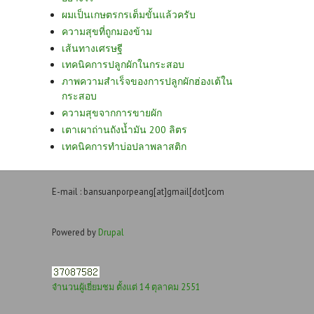
ผมเป็นเกษตรกรเต็มขั้นแล้วครับ
ความสุขที่ถูกมองข้าม
เส้นทางเศรษฐี
เทคนิคการปลูกผักในกระสอบ
ภาพความสำเร็จของการปลูกผักฮ่องเต้ใน
กระสอบ
ความสุขจากการขายผัก
เตาเผาถ่านถังน้ำมัน 200 ลิตร
เทคนิคการทำบ่อปลาพลาสติก
E-mail : bansuanporpeang[at]gmail[dot]com
Powered by
Drupal
จำนวนผู้เยี่ยมชม ตั้งแต่ 14 ตุลาคม 2551