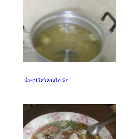
น้ำซุป ใส่โครงไก่ ฟัก