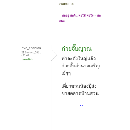
:nonono:
พออยู่ พอกิน พอใช้ พอใจ = พอ
เพียง
ก๋วยจั๊บญวณ
eve_chanida
28 สิงหาคม, 2011
- 22:48
ท่าจะดังใหญ่แล้ว
permalink
ก๋วยจั๊บอำนาจเจริญ
เย้ๆๆ
เดี๋ยวชวนน้องปุ๊ส่ง
ขายตลาดบ้านสวน
""