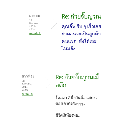
Re: ก๋วยจั๊บญวณ
ย่าตอน
28
สิงหาคม,
คุณอี๊ฟ รีบ ๆ เร็วเลย
2011 -
22:52
ย่าตอนจะเป็นลูกค้า
permalink
คนแรก สั่งได้เลย
ไหมจ้ะ
Re: ก๊วยจั๊บญวนเมื้
สาวน้อย
28
อดึก
สิงหาคม,
2011 -
23:06
permalink
โห..มา 2 มื้อวันนี้...แสดงว่า
ของเค้าดีจริงๆๆๆ..
ชีวืตที่เพียงพอ..