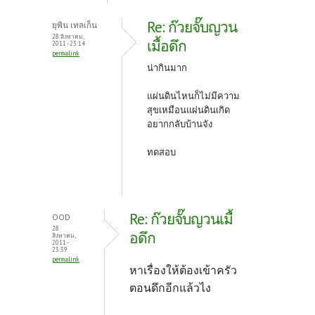
Re: ก๊วยจั๊บญวน
ยุพิน เทลเก็น
28 สิงหาคม,
เมื้อดึก
2011 - 23:14
permalink
น่ากินมาก
แผ่นดินไหนก็ไม่มีความ
สุขเหมือนแผ่นดินเกิด
อยากกลับบ้านจัง
ทดสอบ
Re: ก๊วยจั๊บญวนเมื้
OOD
28
อดึก
สิงหาคม,
2011 -
23:39
permalink
หาเรื่องให้ต้องเข้าครัว
ตอนดึกอีกแล้วไง