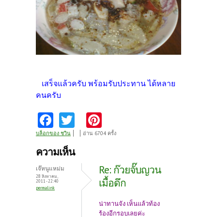
เสร็จแล้วครับ พร้อมรับประทาน ได้หลาย
คนครับ
Fa
T
Pi
ce
w
nt
บล็อกของ ชวิน
อ่าน 6704 ครั้ง
b
itt
er
ความเห็น
o
er
es
Re: ก๊วยจั๊บญวน
เจ๊หนูแหม่ม
o
t
28 สิงหาคม,
เมื้อดึก
2011 - 22:40
permalink
k
น่าทานจัง เห็นแล้วท้อง
ร้องอีกรอบเลยค่ะ