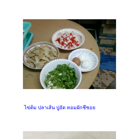
ไข่ต้ม ปลาเส้น ปูอัด หอมผักชีซอย