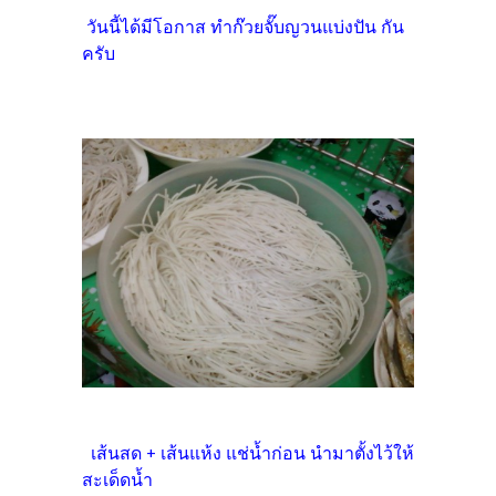
วันนี้ได้มีโอกาส ทำก๊วยจั๊บญวนแบ่งปัน กัน
ครับ
เส้นสด + เส้นแห้ง แช่น้ำก่อน นำมาตั้งไว้ให้
สะเด็ดน้ำ