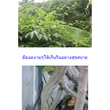
มียอดงามๆให้เก็บกินอย่างสุขสบาย