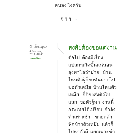
หนอง ไงครับ
ฮุ ๆ ๆ ....
สงสัยต้องขอแต่งาน
ป้าเล็ก..อุบล
4 กันยายน,
2011 - 18:45
ต่อไป ต้องมีเรื่อง
permalink
แปลกๆเกิดขึ้นแน่นอน
ลุงพาโลว่าม่าย บ้าน
ไหนตัวผู้ก็ยกขันมากไป
ขอตัวเหมีย บ้านไหนตัว
เหมีย ก็ต้องส่งตัวไป
แลก ขอตัวผู้มา
งานนี้
กระเทยได้เปรียบ กำลัง
ทำเพาะชำ ขายกล้า
ฟักข้าวตัวเหมีย แล้วก็
ไปหาตัวผู้ แยกเพาะชำ