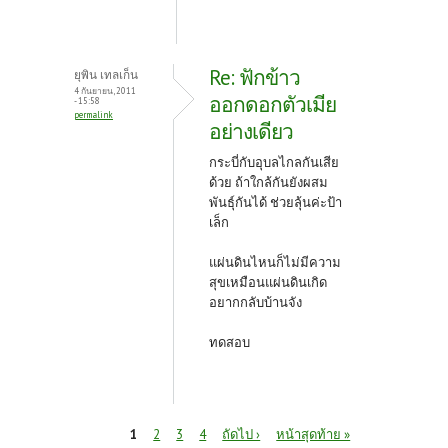
Re: ฟักข้าว
ยุพิน เทลเก็น
4 กันยายน, 2011
ออกดอกตัวเมีย
- 15:58
permalink
อย่างเดียว
กระบี่กับอุบลไกลกันเสีย
ด้วย ถ้าใกล้กันยังผสม
พันธุ์กันได้ ช่วยลุ้นค่ะป้า
เล็ก
แผ่นดินไหนก็ไม่มีความ
สุขเหมือนแผ่นดินเกิด
อยากกลับบ้านจัง
ทดสอบ
หน้า
1
2
3
4
ถัดไป ›
หน้าสุดท้าย »