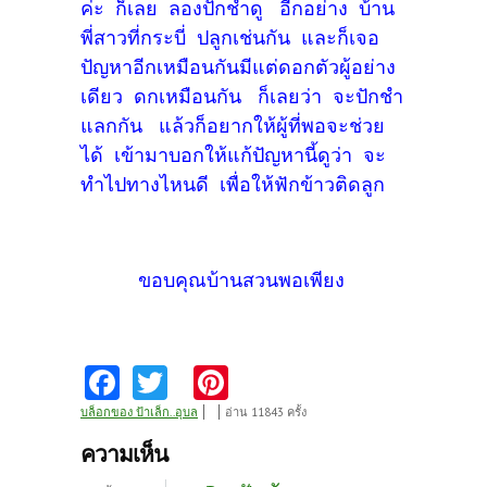
ค่ะ ก็เลย ลองปักชำดู อีกอย่าง บ้าน
พี่สาวที่กระบี่ ปลูกเช่นกัน และก็เจอ
ปัญหาอีกเหมือนกันมีแต่ดอกตัวผู้อย่าง
เดียว ดกเหมือนกัน ก็เลยว่า จะปักชำ
แลกกัน แล้วก็อยากให้ผู้ที่พอจะช่วย
ได้ เข้ามาบอกให้แก้ปัญหานี้ดูว่า จะ
ทำไปทางไหนดี เพื่อให้ฟักข้าวติดลูก
ขอบคุณบ้านสวนพอเพียง
Fa
T
Pi
ce
w
nt
บล็อกของ ป้าเล็ก..อุบล
อ่าน 11843 ครั้ง
b
itt
er
ความเห็น
o
er
es