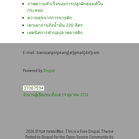
ภาพความสำเร็จของการปลูกผักฮ่องเต้ใน
กระสอบ
ความสุขจากการขายผัก
เตาเผาถ่านถังน้ำมัน 200 ลิตร
เทคนิคการทำบ่อปลาพลาสติก
E-mail : bansuanporpeang[at]gmail[dot]com
Powered by
Drupal
จำนวนผู้เยี่ยมชม ตั้งแต่ 14 ตุลาคม 2551
2026 บ้านสวนพอเพียง- This is a Free Drupal Theme
Ported to Drupal for the Open Source Community by