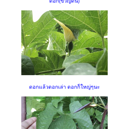
ดอก(ขวัญดิน)
ดอกแล้วดอกเล่า ดอกก็ใหญ่ๆนะ