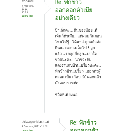
Re: ฟักข้าว
สาวน้อย
o
t
4 กันยายน,
ออกดอกตัวเมีย
2011 -
14:51
k
อย่างเดียว
permalink
ป้าเล็กคะ... ต้นของน้อย..ที่
เห็นก็ตัวเมีย...แต่ผสมกันตอน
ไหนไม่รู้...ได้มา 4 ลูกแล้วค่ะ
กินและแจกเมล็ดไป 3 ลูก
แล้ว... รอสุกอีกลูก...เอาใจ
ช่วยนะคะ... น่าจจะจับ
แต่งงานกับบ้านเปรี้ยวนะคะ..
ฟักข้าวบ้านเปรี้ยว...ออกตัวผู้
ตลอด เป็น เกือบ 50 ดอกแล้ว
มังคะ:uhuhuh:
ชีวืตที่เพียงพอ..
Re: ฟักข้าว
thiwagonblackcat
4 กันยายน, 2011 - 15:00
ออกดอกตัว
permalink