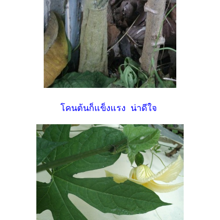
โคนต้นก็แข็งแรง น่าดีใจ