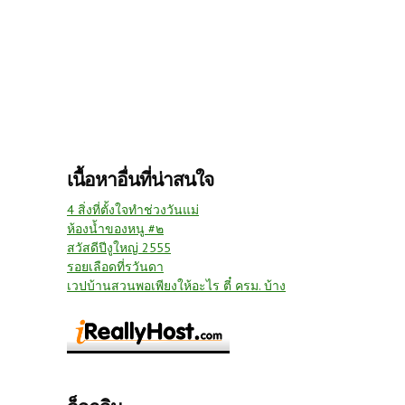
เนื้อหาอื่นที่น่าสนใจ
4 สิ่งที่ตั้งใจทำช่วงวันแม่
ห้องน้ำของหนู #๒
สวัสดีปีงูใหญ่ 2555
รอยเลือดที่รวันดา
เวปบ้านสวนพอเพียงให้อะไร ตี๋ ครม. บ้าง