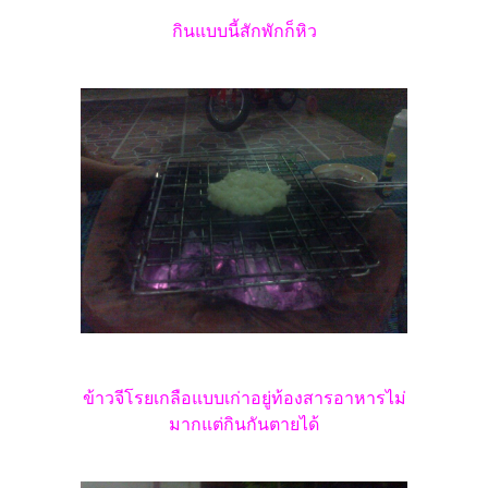
กินแบบนี้สักพักก็หิว
ข้าวจีโรยเกลือแบบเก่าอยู่ท้องสารอาหารไม่
มากแต่กินกันตายได้