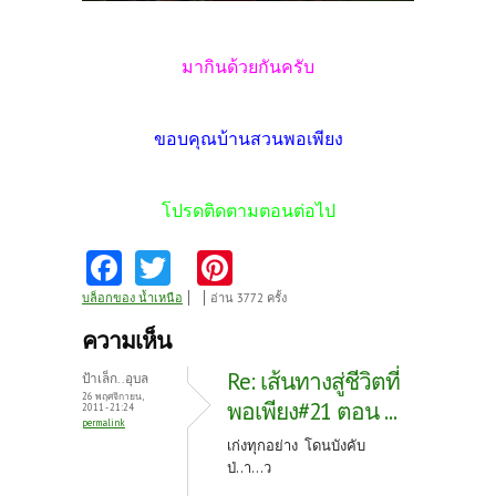
มากินด้วยกันครับ
ขอบคุณบ้านสวนพอเพียง
โปรดติดตามตอนต่อไป
Fa
T
Pi
ce
w
nt
บล็อกของ น้ำเหนือ
อ่าน 3772 ครั้ง
b
itt
er
ความเห็น
o
er
es
Re: เส้นทางสู่ชีวิตที่
ป้าเล็ก..อุบล
o
t
26 พฤศจิกายน,
พอเพียง#21 ตอน ...
2011 - 21:24
permalink
k
เก่งทุกอย่าง โดนบังคับ
ป่..า...ว