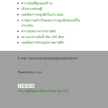
ความสุขที่ถูกมองข้าม
เส้นทางเศรษฐี
เทคนิคการปลูกผักในกระสอบ
ภาพความสำเร็จของการปลูกผักฮ่องเต้ใน
กระสอบ
ความสุขจากการขายผัก
เตาเผาถ่านถังน้ำมัน 200 ลิตร
เทคนิคการทำบ่อปลาพลาสติก
E-mail : bansuanporpeang[at]gmail[dot]com
Powered by
Drupal
จำนวนผู้เยี่ยมชม ตั้งแต่ 14 ตุลาคม 2551