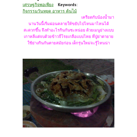
เศรษฐกิจพอเพียง
Keywords:
กิจกรรมวันหยุด อาหาร ต้นไม้
เครียดกับน้องน้ำมา
นานวันนี้เริ่มผ่อนคลายให้ขยับไปไหนมาไหนได้
สะดวกขึ้น จึงทำอะไรกินกันซะหน่อย ด้วยเมนูย่างแบบ
เกาหลีแต่จบด้วยข้าวจี่โรยเกลือแบบไทย ที่ปู่ย่าตายาย
ใช้ย่างกินกันตายสมัยก่อน เด็กรุ่นใหม่จะรู้ไหนน่า