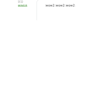
15:12
:wow2: :wow2: :wow2:
permalink