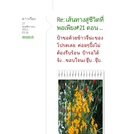
Re: เส้นทางสู่ชีวิตที่
ดาวเรือง
27
พอเพียง#21 ตอน ...
พฤศจิกายน,
2011 -
03:16
ป้าขอด้วยข้าวจี่น่ะของ
permalink
โปรดเลย ค่อยๆปิ้งไม่
ต้องรีบร้อน ป้ารอได้
จ้ะ...ขอบใจนะจุ๊บ...จุ๊บ..