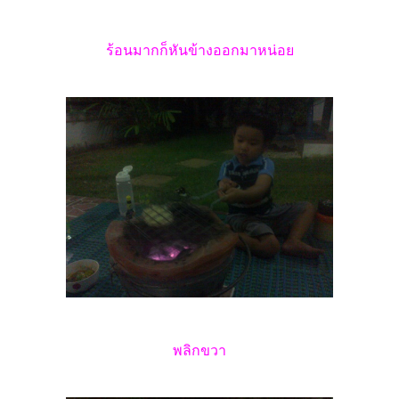
ร้อนมากก็หันข้างออกมาหน่อย
พลิกขวา