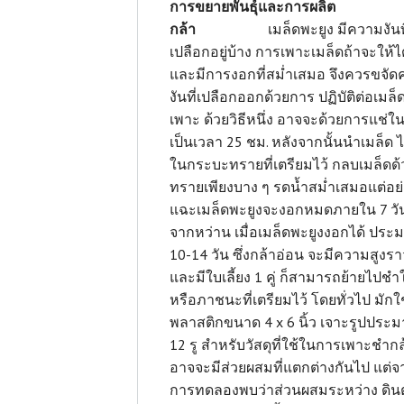
การขยายพันธุ์และการผลิต
กล้า
เมล็ดพะยูง มีความงันที
เปลือกอยู่บ้าง การเพาะเมล็ดถ้าจะให้ไ
และมีการงอกที่สม่ำเสมอ จึงควรขจั
งันที่เปลือกออกด้วยการ ปฏิบัติต่อเมล็
เพาะ ด้วยวิธีหนึ่ง อาจจะด้วยการแช่ใน
เป็นเวลา 25 ชม. หลังจากนั้นนำเมล็ด 
ในกระบะทรายที่เตรียมไว้ กลบเมล็ดด้
ทรายเพียงบาง ๆ รดน้ำสม่ำเสมอแต่อย่
แฉะเมล็ดพะยูงจะงอกหมดภายใน 7 วั
จากหว่าน เมื่อเมล็ดพะยูงงอกได้ ปร
10-14 วัน ซึ่งกล้าอ่อน จะมีความสูงราว
และมีใบเลี้ยง 1 คู่ ก็สามารถย้ายไปชำ
หรือภาชนะที่เตรียมไว้ โดยทั่วไป มักใช
พลาสติกขนาด 4 x 6 นิ้ว เจาะรูปประ
12 รู สำหรับวัสดุที่ใช้ในการเพาะชำกล
อาจจะมีส่วยผสมที่แตกต่างกันไป แต่
การทดลองพบว่าส่วนผสมระหว่าง ดิ