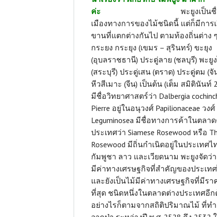
ค่ะ
พะยูงเป็นชื่
เมืองทางการของไม้ชนิดนี้ แต่ก็มีการเ
ขานที่แตกต่างกันไป ตามท้องถิ่นต่าง ๆ
กระยง กระยุง (เขมร – สุรินทร์) ขะยุง
(อุบลราชธานี) ประดู่ลาย (ชลบุรี) พะย
(สระบุรี) ประดู่เสน (ตราด) ประดู่ตม (จั
หีวสีเมาะ (จีน) เป็นต้น (เต็ม สมิตินันท์
มีชื่อวิทยาศาสตร์ว่า Dalbergia cochinc
Pierre อยู่ในอนุวงศ์ Papilionaceae วงศ์
Leguminosea มีชื่อทางการค้าในตลาด
ประเทศว่า Siamese Rosewood หรือ Th
Rosewood มีถิ่นกำเนิดอยู่ในประเทศไ
กัมพูชา ลาว และเวียดนาม พะยูงจัดว่า
มีค่าทางเศรษฐกิจที่สำคัญของประเท
และยังเป็นไม้มีค่าทางเศรษฐกิจที่มีร
ที่สุด ชนิดหนึ่งในตลาดต่างประเทศอีก
อย่างไรก็ตามจากสถิติปริมาณไม้ ที่ท