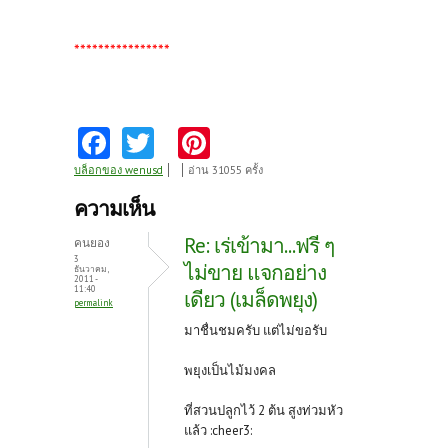
****************
Fa
T
Pi
ce
w
nt
บล็อกของ wenusd
อ่าน 31055 ครั้ง
b
itt
er
ความเห็น
o
er
es
Re: เร่เข้ามา...ฟรี ๆ
คนยอง
o
t
3
ไม่ขาย แจกอย่าง
ธันวาคม,
2011 -
k
11:40
เดียว (เมล็ดพยุง)
permalink
มาชื่นชมครับ แต่ไม่ขอรับ
พยุงเป็นไม้มงคล
ที่สวนปลูกไว้ 2 ต้น สูงท่วมหัว
แล้ว
:cheer3: