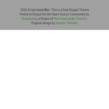
2026 บ้านสวนพอเพียง- This is a Free Drupal Theme
Ported to Drupal for the Open Source Community by
Drupalizing
, a Project of
More than (just) Themes
.
Original design by
Simple Themes
.