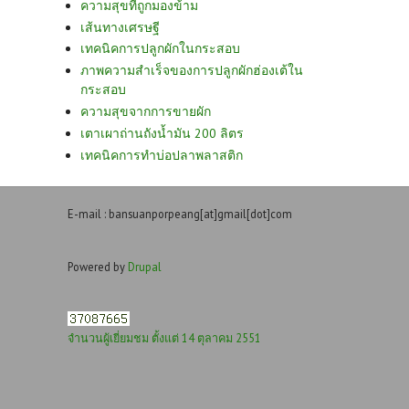
ความสุขที่ถูกมองข้าม
เส้นทางเศรษฐี
เทคนิคการปลูกผักในกระสอบ
ภาพความสำเร็จของการปลูกผักฮ่องเต้ใน
กระสอบ
ความสุขจากการขายผัก
เตาเผาถ่านถังน้ำมัน 200 ลิตร
เทคนิคการทำบ่อปลาพลาสติก
E-mail : bansuanporpeang[at]gmail[dot]com
Powered by
Drupal
จำนวนผู้เยี่ยมชม ตั้งแต่ 14 ตุลาคม 2551