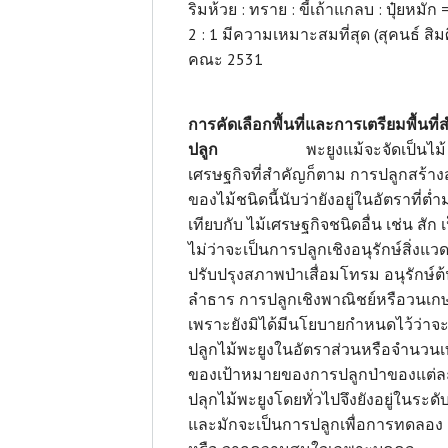
ริมห้วย : ทราย : ขี้เถ้าแกลบ : ปุ๋ยหมัก =
2 : 1 มีความเหมาะสมที่สุด (สุคนธ์ สิม
คณะ 2531
การคัดเลือกพื้นที่และการเตรียมพื้นที่
ปลูก
พะยูงแม้จะจัดเป็นไม้
เศรษฐกิจที่สำคัญก็ตาม การปลูกสร้าง
ของไม้ชนิดนี้นับว่ายังอยู่ในอัตราที่ต่ำ
เทียบกับ ไม้เศรษฐกิจชนิดอื่น เช่น สัก เ
ไม่ว่าจะเป็นการปลูกเชิงอนุรักษ์สิ่งแว
ปรับปรุงสภาพป่าเสื่อมโทรม อนุรักษ์ต้
ลำธาร การปลูกเชิงพาณิชย์หรือวนเก
เพราะยังมิได้มีนโยบายกำหนดไว้ว่าจะ
ปลูกไม้พะยูงในอัตราส่วนหรือจำนวนเ
ของเป้าหมายของการปลูกป่าของแต่ล
ปลุกไม้พะยูงโดยทั่วไปจึงยังอยู่ในระดับท
และมักจะเป็นการปลูกเพื่อการทดลอง 