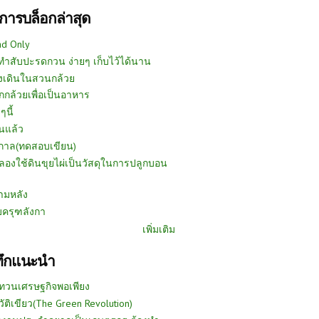
การบล็อกล่าสุด
ad Only
ีทำสับปะรดกวน ง่ายๆ เก็บไว้ได้นาน
งเดินในสวนกล้วย
กกล้วยเพื่อเป็นอาหาร
ๆนี้
นแล้ว
ูกาล(ทดสอบเขียน)
ลองใช้ดินขุยไผ่เป็นวัสดุในการปลูกบอน
ามหลัง
บครุฑลังกา
เพิ่มเติม
ทึกแนะนำ
ทวนเศรษฐกิจพอเพียง
วัติเขียว(The Green Revolution)