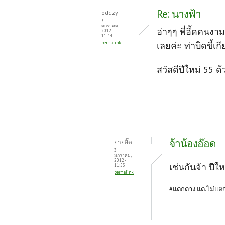
o
er
es
Re: นางฟ้า
oddzy
o
t
3
มกราคม,
ฮ่าๆๆ พี่อี้ดคนงาม
2012 -
k
11:44
permalink
เลยค่ะ ท่าบิดขี้เก
สวัสดีปีใหม่ 55 
จ้าน้องอ๊อด
ยายอิ๊ด
3
มกราคม,
2012 -
เช่นกันจ้า ปีใ
11:53
permalink
#แตกต่าง.แต่.ไม่แ