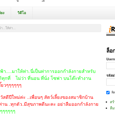
ียง
วิดีโอ
า...ให้ท่า...
ล็อ
Usern
......
มาให้ท่า..นี่เป็นท่าการออกกำลังกายสำหรับ
รหัสผ
ุกที่ ไม่ว่า ที่นอน ที่นั่ง โซฟา บนโต๊ะทำงาน
มี๊ยวๆๆๆๆๆๆ
R
ีปีใหม่ค่ะ ...เพื่อนๆ สัตว์เลี้ยงของสมาชิกบ้าน
สร้
.ท่าน ..ทุกตัว..มีสุขภาพดีนะคะ อย่าลืมออกกำลังกาย
ลืม
ยวๆๆๆๆๆๆ