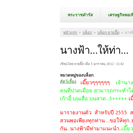
พระราชดำรัส
เศรษฐกิจพอเพ
คุณอยู่ที่นี่
หน้าแรก
»
บล็อก
»
บล็อก ยายอิ๊ด
»
นางฟ้
นางฟ้า...ให้ท่า...
เขียนโดย
ยายอิ๊ด
เมื่อ 3 มกราคม, 2012 - 11:42
หมวดหมู่ของบล็อก:
สัตว์เลี้ยง
เมี๊ยวๆๆๆๆๆๆ
เจ้านางฟ้า
คนที่ปวดเมื่อย สามารถกระทำได้ท
เก้าอี้ บนเสื่อ บนสาด...5+++++
เ
มารายงานตัว สำหรับปี 2555 สวัสด
สวนพอเพียงทุกท่าน ...ขอให้ทุก.
กัน...นางฟ้ามีท่ามาแนะนำ..
เมี๊