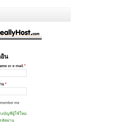
กอิน
ame or e-mail
*
่าน
*
emember me
างบัญชีผู้ใช้ใหม่
รหัสผ่าน