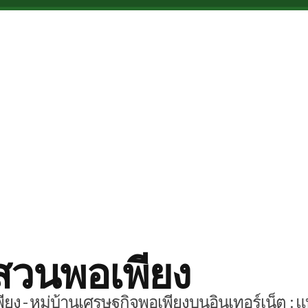
สวนพอเพียง
ยง - หมู่บ้านเศรษฐกิจพอเพียงบนอินเทอร์เน็ต : แ