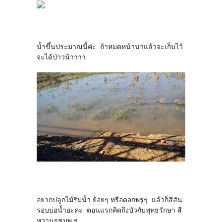
น้ำขึ้นประมาณนี้ค่ะ ถ้าหมดหน้านาแล้วจะเก็บไว้
จะได้ป่าวน้าาาา
อยากปลูกไม้ริมน้ำ ย้อยๆ หรือดอกพรูๆ แล้วก็สีสัน
รอบบ่อน้ำอะค่ะ ตอนแรกคิดถึงบัวกับพุทธรักษา สี
หวานๆชมพู ๆ