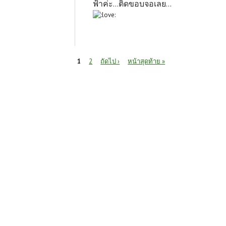
ฟ้าค่ะ...ติดขอบจอเลย...
หน้า
1
2
ถัดไป ›
หน้าสุดท้าย »