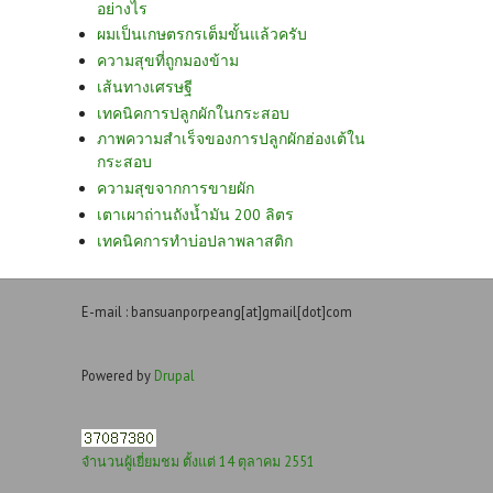
อย่างไร
ผมเป็นเกษตรกรเต็มขั้นแล้วครับ
ความสุขที่ถูกมองข้าม
เส้นทางเศรษฐี
เทคนิคการปลูกผักในกระสอบ
ภาพความสำเร็จของการปลูกผักฮ่องเต้ใน
กระสอบ
ความสุขจากการขายผัก
เตาเผาถ่านถังน้ำมัน 200 ลิตร
เทคนิคการทำบ่อปลาพลาสติก
E-mail : bansuanporpeang[at]gmail[dot]com
Powered by
Drupal
จำนวนผู้เยี่ยมชม ตั้งแต่ 14 ตุลาคม 2551