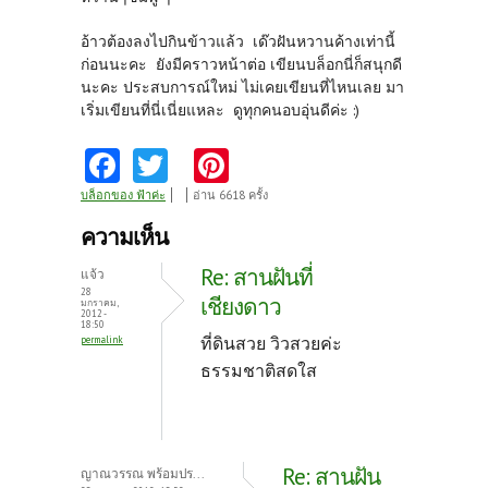
อ้าวต้องลงไปกินข้าวแล้ว เด๊วฝันหวานค้างเท่านี้
ก่อนนะคะ ยังมีคราวหน้าต่อ เขียนบล็อกนี่ก็สนุกดี
นะคะ ประสบการณ์ใหม่ ไม่เคยเขียนที่ไหนเลย มา
เริ่มเขียนที่นี่เนี่ยแหละ ดูทุกคนอบอุ่นดีค่ะ :)
Fa
T
Pi
ce
w
nt
บล็อกของ ฟ้าค่ะ
อ่าน 6618 ครั้ง
b
itt
er
ความเห็น
o
er
es
Re: สานฝันที่
แจ้ว
o
t
28
เชียงดาว
มกราคม,
2012 -
k
18:50
ที่ดินสวย วิวสวยค่ะ
permalink
ธรรมชาติสดใส
Re: สานฝัน
ญาณวรรณ พร้อมปร...