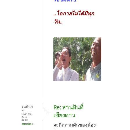
..โอกาสไม่ได้มีทุก
วัน..
Re: สานฝันที่
ธนนันท์
28
เชียงดาว
มกราคม,
2012 -
21:38
จะติดตามฝันของน้อง
permalink