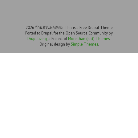
2026 บ้านสวนพอเพียง- This is a Free Drupal Theme
Ported to Drupal for the Open Source Community by
Drupalizing
, a Project of
More than (just) Themes
.
Original design by
Simple Themes
.