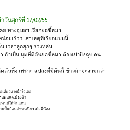
ันศุกร์ที่ 17/02/55
คย ทางอุบลฯ เรียกยอขี้หมา
่อยเร้วว...สาเหตุที่เรียกแบบนี้
น เวลาลูกสุกๆ ร่วงหล่น
้าเป็น มุมที่มีต้นยอขี้หมา ต้องเป่ายิงฉุบ คน
ดต้นทิ้ง เพราะ แปลงที่มีต้นนี้ ข้าวมักจะงามกว่า
อเหี่ยวทางน้ำใจเด้อ
านฝนแต่เมืองฟ้า
มพันธ์ให้มันแก่น
ั้นก้อนข้าวเหนียว เด้อพี่น้อง