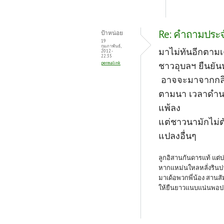
Re: คำถามประจำว
ป้าหน่อย
19
กุมภาพันธ์,
มาไม่ทันอีกตามเ
2012 -
22:35
permalink
ชาวอุบลฯ ยืนยันหน
อาจจะมาจากกลิ่
ตามนา เวลาดำนา ถ
แพ้ลง
แต่ชาวนามักไม่ตั
แปลงอื่นๆ
ลูกอิสานกันดารแท้ แต่บ่
หากแหม่นใหลหลั่งรินป
มาเด้อพวกพี่น้อง สานสั
ให้ยืนยาวแนบแน่นพอปานป