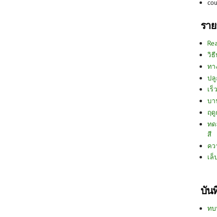
co
ราย
Re
วิธ
ทา
ปลู
เร็ว
บา
ฤด
ทด
สี
คว
เล็
บัน
ทบ