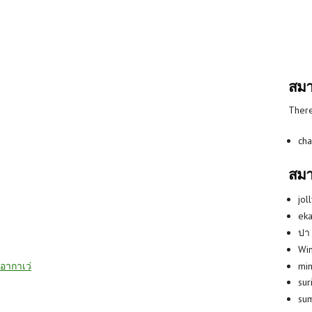
สมา
There
cha
สมา
jol
eka
ปา
Win
min
อากาเว่
su
su