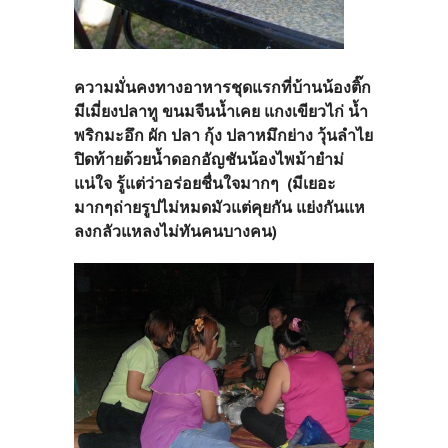
ความมั่นคงทางอาหารชุดแรกที่บ้านน้องติ๊ก
มีเมี่ยงปลาทู ขนมจีนน้ำเคย แกงเขียวไก่ น้ำ
พริกมะอึก ผัก ปลา กุ้ง ปลาหมึกย่าง วุ้นลำไย
ปิดท้ายด้วยน้ำดอกอัญชันน้องไพม้ายำม่
แน่ใจ รู้แต่ว่าอร่อยชื่นใจมากๆ (มีเยอะ
มากๆถ่ายรูปไม่หมดมัวแต่คุยกัน แย่งกันแห
ลงกลัวแหลงไม่ทันคนบางคน)