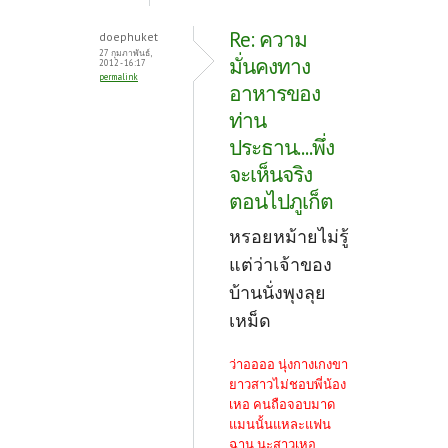
Re: ความ
doephuket
27 กุมภาพันธ์,
มั่นคงทาง
2012 - 16:17
permalink
อาหารของ
ท่าน
ประธาน....พึ่ง
จะเห็นจริง
ตอนไปภูเก็ต
หรอยหม้ายไม่รู้
แต่ว่าเจ้าของ
บ้านนั่งพุงลุย
เหม็ด
ว่าออออ นุ่งกางเกงขา
ยาวสาวไม่ชอบพี่น้อง
เหอ คนถือจอบมาด
แมนนั้นแหละแฟน
ฉาน นะสาวเหอ