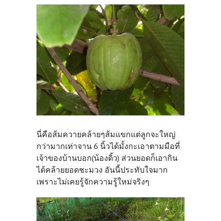
นี่คือส้มควายคล้ายๆส้มแขกแต่ลูกจะใหญ่
กว่ามากเท่าจาน 6 นิ้วได้มั้งกะเอาตามมือที่
เจ้าของบ้านบอก(น้องดิ้ว) ส่วนยอดก็เอากิน
ได้คล้ายยอดชะมวง อันนี้ประทับใจมาก
เพราะไม่เคยรู้จักความรู้ใหม่จริงๆ