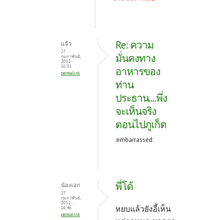
Re: ความ
แจ้ว
27
มั่นคงทาง
กุมภาพันธ์,
2012 -
16:31
อาหารของ
permalink
ท่าน
ประธาน....พึ่ง
จะเห็นจริง
ตอนไปภูเก็ต
:embarrassed:
พี่โด้
น้องเอก
27
กุมภาพันธ์,
2012 -
หยบแล้วยังอี้เห็น
16:46
permalink