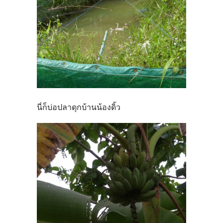
นี่ก็บ่อปลาดุกบ้านน้องดิ้ว