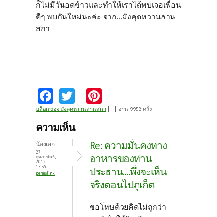
ก็ไม่มีวันอดข้าวและทำให้เราได้พบเจอเพื่อน
ดีๆ พบกันใหม่นะค่ะ จาก...มังคุดหวานลาน
สกา
Fa
T
Pi
ce
w
nt
บล็อกของ มังคุดหวานลานสกา
อ่าน 9958 ครั้ง
b
itt
er
ความเห็น
o
er
es
Re: ความมั่นคงทาง
น้องเอก
o
t
27
อาหารของท่าน
กุมภาพันธ์,
2012 -
k
15:39
ประธาน....พึ่งจะเห็น
permalink
จริงตอนไปภูเก็ต
ขอโทษด้วยคิดไม่ถูกว่า