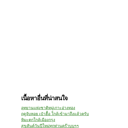
เนื้อหาอื่นที่น่าสนใจ
อุทยานแห่งชาติหมู่เกาะอ่างทอง
ฤดูจับหอย เป๋าฮื้อ ใกล้เข้ามาถึงแล้วครับ
หิมะตกใกล้เมืองกรุง
สุขสันต์วันปีใหม่ทุกท่านคร๊าบบๆๆ