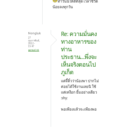
ทำวันนี้ให้ดีที่สุด เวลาชีวิต
น้อยลงทุกวัน
Re: ความมั่นคง
Nongluk
27
ทางอาหารของ
กุมภาพันธ์,
2012 -
15:47
ท่าน
permalink
ประธาน....พึ่งจะ
เห็นจริงตอนไป
ภูเก็ต
แต่จี้ดิ๋วว่าน้องพา ปากไม่
ค่อยได้ใช้งานเลยนิ ใช้
แต่เหงือก ยิ้มอย่างเดียว
:shy:
พอเพียงแล้วจะเพียงพอ