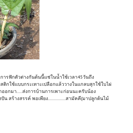
รฟักตัวต่างกันต้นนี้แช่ในน้ำใช้เวลา45วันถึง
วพลาสติกใช้แบบกระเทาะเปลือกแล้ววางในแกลบสุกใช้ใบไผ่
อกออกมา.....ส่งการบ้านการเพาะก่อนนะครับน้อง
น สร้างสรรค์ พอเพียง...............สามัคคี(มาปลูกต้นไม้