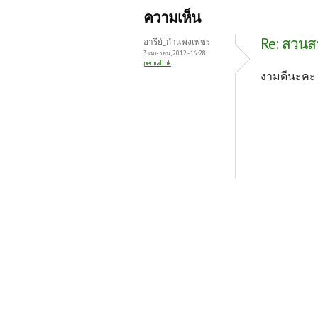
b
itt
er
ความเห็น
o
er
es
Re: สวนสา
อารีย์_กำแพงเพชร
o
t
3 เมษายน, 2012 - 16:28
permalink
k
งามดีนะคะ
หน้า