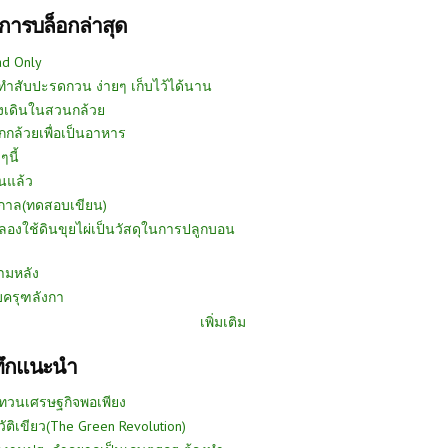
การบล็อกล่าสุด
ad Only
ีทำสับปะรดกวน ง่ายๆ เก็บไว้ได้นาน
งเดินในสวนกล้วย
กกล้วยเพื่อเป็นอาหาร
ๆนี้
นแล้ว
ูกาล(ทดสอบเขียน)
ลองใช้ดินขุยไผ่เป็นวัสดุในการปลูกบอน
ามหลัง
บครุฑลังกา
เพิ่มเติม
ทึกแนะนำ
ทวนเศรษฐกิจพอเพียง
วัติเขียว(The Green Revolution)