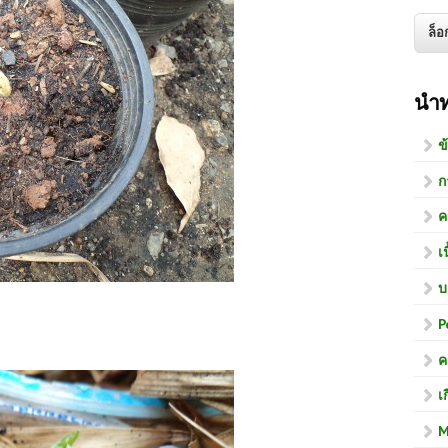
นำ
ข
ก
ค
เ
บ
P
ค
เ
M