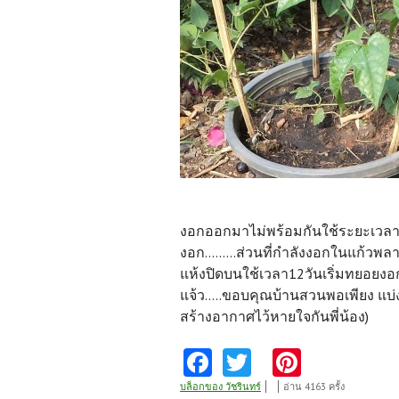
งอกออกมาไม่พร้อมกันใช้ระยะเวลากา
งอก.........ส่วนที่กำลังงอกในแก้
แห้งปิดบนใช้เวลา12วันเริ่มทยอยง
แจ้ว.....ขอบคุณบ้านสวนพอเพียง แบ่งปั
สร้างอากาศไว้หายใจกันพี่น้อง)
Fa
T
Pi
ce
w
nt
บล็อกของ วัชรินทร์
อ่าน 4163 ครั้ง