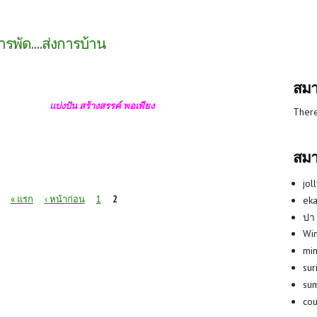
รพัด....ส่งการบ้าน
สมา
แบ่งปัน สร้างสรรค์ พอเพียง
There
สมา
jol
« แรก
‹ หน้าก่อน
1
2
eka
ปา
Win
min
su
su
co