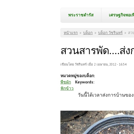
พระราชดำรัส
เศรษฐกิจพอเพ
คุณอยู่ที่นี่
หน้าแรก
»
บล็อก
»
บล็อก วัชรินทร์
»
สวน
สวนสารพัด....ส่ง
เขียนโดย
วัชรินทร์
เมื่อ 2 เมษายน, 2012 - 16:54
หมวดหมู่ของบล็อก:
พืชผัก
Keywords:
ฟักข้าว
วันนี้ได้เวลาส่งการบ้านขอ