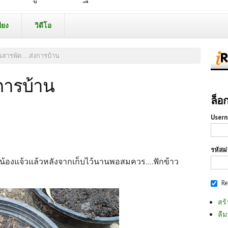
ียง
วิดีโอ
สารพัด....ส่งการบ้าน
การบ้าน
ล็อ
Usern
รหัสผ
งน้องแจ้วแล้วหลังจากเก็บไว้นานพอสมควร....ฟักข้าว
R
สร้
ลืม