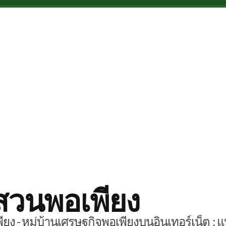
สวนพอเพียง
ยง - หมู่บ้านเศรษฐกิจพอเพียงบนอินเทอร์เน็ต : แ