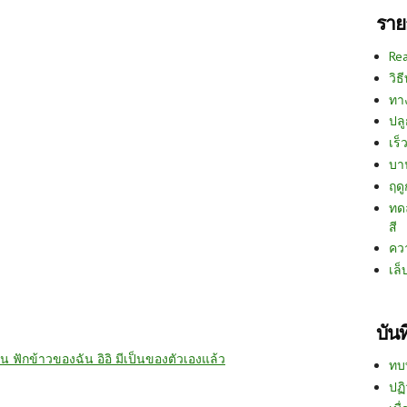
ราย
Re
วิธ
ทา
ปลู
เร็ว
บา
ฤด
ทด
สี
คว
เล็
บัน
่น ฟักข้าวของฉัน อิอิ มีเป็นของตัวเองแล้ว
ทบ
ปฏิ