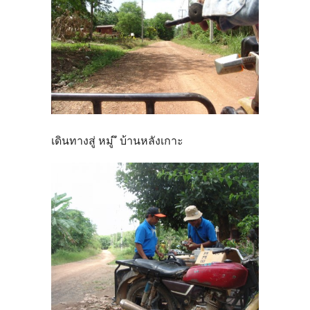
เดินทางสู่ หมู่ ึ บ้านหลังเกาะ