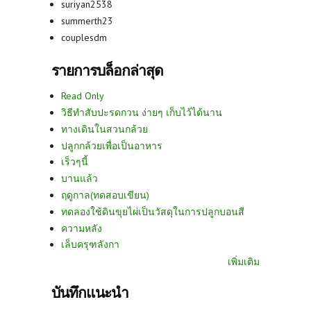
suriyan2538
summerth23
couplesdm
รายการบล็อกล่าสุด
Read Only
วิธีทำสับปะรดกวน ง่ายๆ เก็บไว้ได้นาน
ทางเดินในสวนกล้วย
ปลูกกล้วยเพื่อเป็นอาหาร
เร็วๆนี้
บานแล้ว
ฤดูกาล(ทดสอบเขียน)
ทดลองใช้ดินขุยไผ่เป็นวัสดุในการปลูกบอนสี
ความหลัง
เล็บครุฑลังกา
เพิ่มเติม
บันทึกแนะนำ