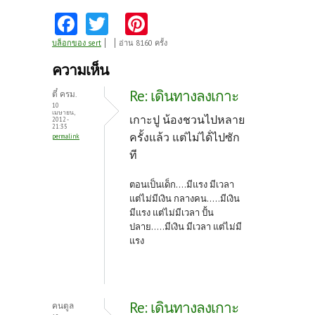
Fa
T
Pi
ce
w
nt
บล็อกของ sert
อ่าน 8160 ครั้ง
b
itt
er
ความเห็น
o
er
es
Re: เดินทางลงเกาะ
ตี๋ ครม.
o
t
10
เมษายน,
เกาะปู น้องชวนไปหลาย
2012 -
k
21:35
ครั้งแล้ว แต่ไม่ได้่ไปซัก
permalink
ที
ตอนเป็นเด็ก....มีแรง มีเวลา
แต่ไม่มีเงิน กลางคน.....มีเงิน
มีแรง แต่ไม่มีเวลา ปั้น
ปลาย.....มีเงิน มีเวลา แต่ไม่มี
แรง
Re: เดินทางลงเกาะ
คนตูล