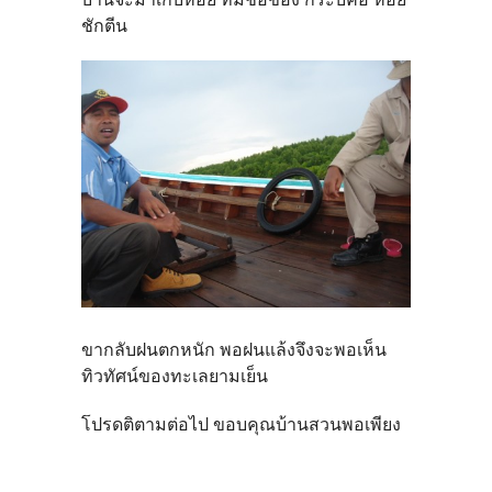
ชักตีน
ขากลับฝนตกหนัก พอฝนแล้งจึงจะพอเห็น
ทิวทัศน์ของทะเลยามเย็น
โปรดติตามต่อไป ขอบคุณบ้านสวนพอเพียง