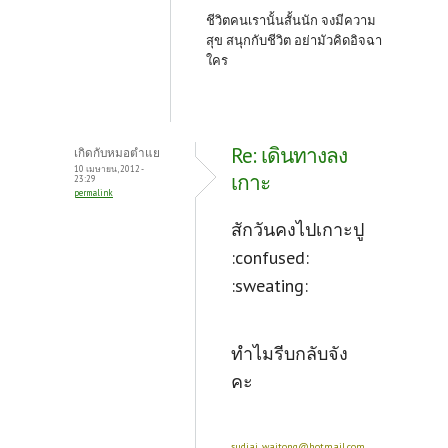
ชีวิตคนเรานั้นสั้นนัก จงมีความ
สุข สนุกกับชีวิต อย่ามัวคิดอิจฉา
ใคร
Re: เดินทางลง
เกิดกับหมอตำแย
10 เมษายน, 2012 -
เกาะ
23:29
permalink
สักวันคงไปเกาะปู
:confused:
:sweating:
ทำไมรีบกลับจัง
คะ
sudjai_waitong@hotmail.com