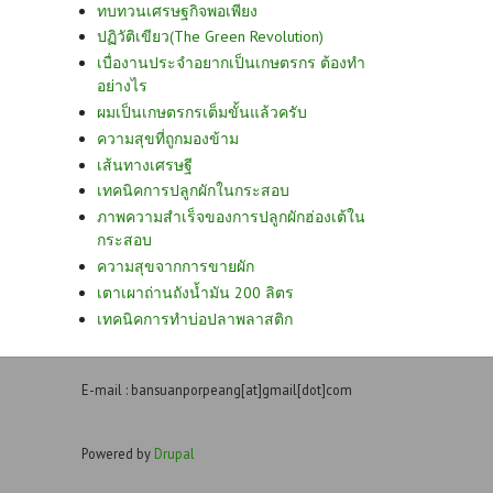
ทบทวนเศรษฐกิจพอเพียง
ปฏิวัติเขียว(The Green Revolution)
เบื่องานประจำอยากเป็นเกษตรกร ต้องทำ
อย่างไร
ผมเป็นเกษตรกรเต็มขั้นแล้วครับ
ความสุขที่ถูกมองข้าม
เส้นทางเศรษฐี
เทคนิคการปลูกผักในกระสอบ
ภาพความสำเร็จของการปลูกผักฮ่องเต้ใน
กระสอบ
ความสุขจากการขายผัก
เตาเผาถ่านถังน้ำมัน 200 ลิตร
เทคนิคการทำบ่อปลาพลาสติก
E-mail : bansuanporpeang[at]gmail[dot]com
Powered by
Drupal