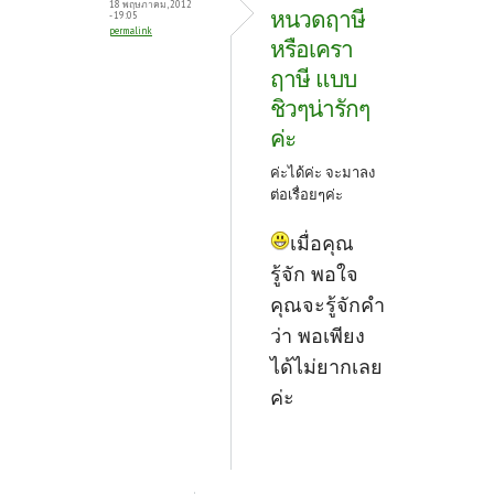
18 พฤษภาคม, 2012
หนวดฤาษี
- 19:05
permalink
หรือเครา
ฤาษี แบบ
ชิวๆน่ารักๆ
ค่ะ
ค่ะได้ค่ะ จะมาลง
ต่อเรื่อยๆค่ะ
เมื่อคุณ
รู้จัก พอใจ
คุณจะรู้จักคำ
ว่า พอเพียง
ได้ไม่ยากเลย
ค่ะ