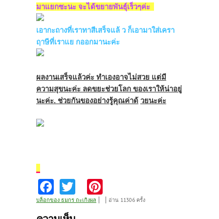
มาแยกซะนะ จะได้ขยายพันธุ์เร็วๆค่ะ
เอากะถางที่เราทาสีเสร็จแล้
ว ก็เอามาใส่เครา
ฤาษีที่เราแย
กออกมานะค่ะ
ผลงานเสร็จแล้วค่ะ ทำเองอาจไม่สวย แต่มี
ความสุขนะค่ะ ลดขยะช่วยโลก ของเราให้น่าอยู่
นะค่ะ. ช่วยกันของอย่างรู้คุณค่าด้
วยนะค่ะ
Fa
T
Pi
ce
w
nt
บล็อกของ ธมกร ถะเกิงผล
อ่าน 11306 ครั้ง
b
itt
er
ความเห็น