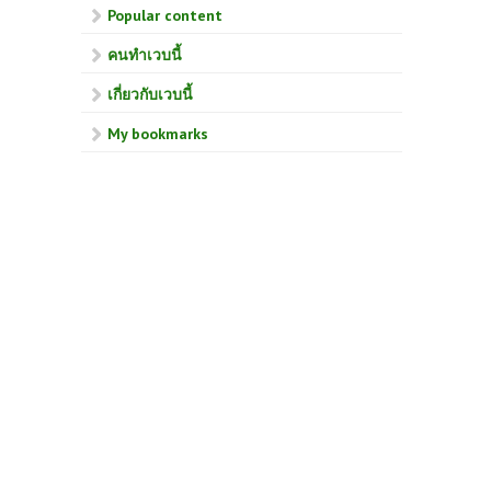
Popular content
คนทำเวบนี้
เกี่ยวกับเวบนี้
My bookmarks