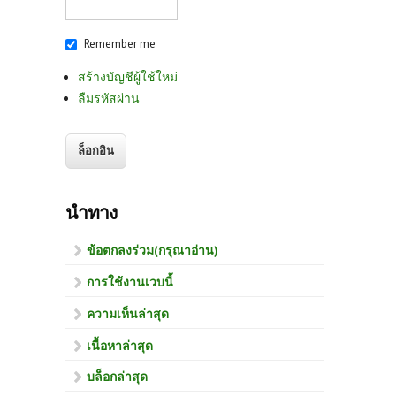
Remember me
สร้างบัญชีผู้ใช้ใหม่
ลืมรหัสผ่าน
นำทาง
ข้อตกลงร่วม(กรุณาอ่าน)
การใช้งานเวบนี้
ความเห็นล่าสุด
เนื้อหาล่าสุด
บล็อกล่าสุด