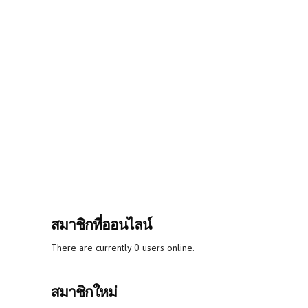
สมาชิกที่ออนไลน์
There are currently 0 users online.
สมาชิกใหม่