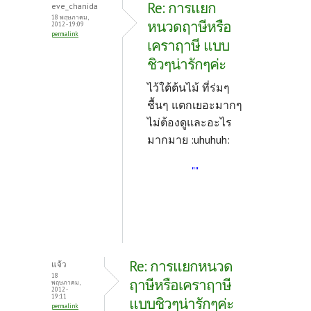
Re: การแยก
eve_chanida
18 พฤษภาคม,
หนวดฤาษีหรือ
2012 - 19:09
permalink
เคราฤาษี แบบ
ชิวๆน่ารักๆค่ะ
ไว้ใต้ต้นไม้ ที่ร่มๆ
ชื้นๆ แตกเยอะมากๆ
ไม่ต้องดูและอะไร
มากมาย :uhuhuh:
""
Re: การแยกหนวด
แจ้ว
18
ฤาษีหรือเคราฤาษี
พฤษภาคม,
2012 -
19:11
แบบชิวๆน่ารักๆค่ะ
permalink