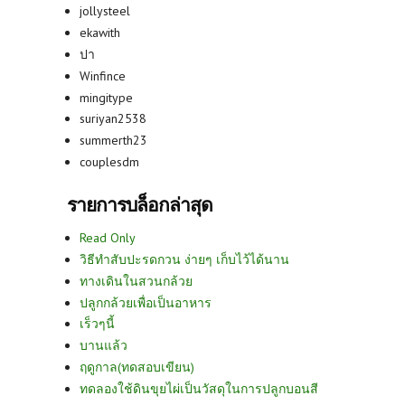
jollysteel
ekawith
ปา
Winfince
mingitype
suriyan2538
summerth23
couplesdm
รายการบล็อกล่าสุด
Read Only
วิธีทำสับปะรดกวน ง่ายๆ เก็บไว้ได้นาน
ทางเดินในสวนกล้วย
ปลูกกล้วยเพื่อเป็นอาหาร
เร็วๆนี้
บานแล้ว
ฤดูกาล(ทดสอบเขียน)
ทดลองใช้ดินขุยไผ่เป็นวัสดุในการปลูกบอนสี