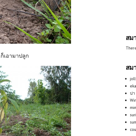
สมา
There
็เอามาปลูก
สมา
jol
eka
ปา
Win
min
su
su
co