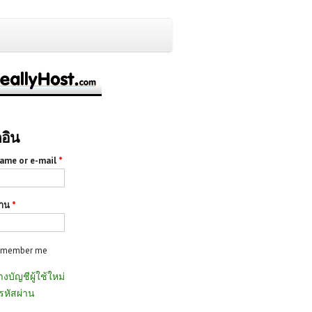
กอิน
ame or e-mail
*
่าน
*
emember me
างบัญชีผู้ใช้ใหม่
รหัสผ่าน