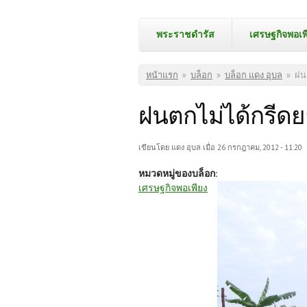
พระราชดำรัส
เศรษฐกิจพอเพ
คุณอยู่ที่นี่
หน้าแรก
»
บล็อก
»
บล็อก แดง อุบล
»
ฝนต
ฝนตกไม่ได้กรีดย
เขียนโดย
แดง อุบล
เมื่อ 26 กรกฎาคม, 2012 - 11:20
หมวดหมู่ของบล็อก:
เศรษฐกิจพอเพียง