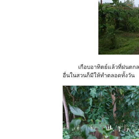
เกือบอาทิตย์แล้วที่ฝนตกลงม
อื่นในสวนก็มีให้ทำตลอดทั้งวัน