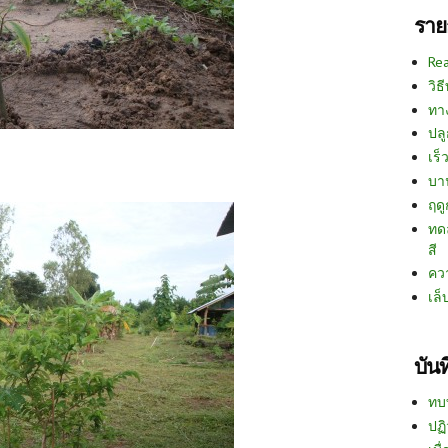
ราย
Re
วิธ
ทา
ปลู
เร็ว
บา
ฤด
ทด
สี
คว
เล็
บัน
ทบ
ปฏิ