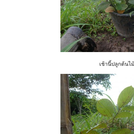
เช้านี้ปลูกต้นไม