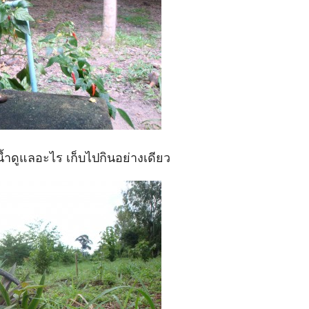
้ำดูแลอะไร เก็บไปกินอย่างเดียว