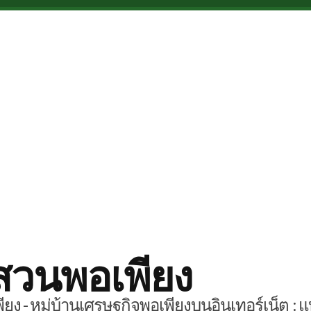
สวนพอเพียง
ยง - หมู่บ้านเศรษฐกิจพอเพียงบนอินเทอร์เน็ต : แ