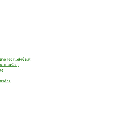
ล้างจาน)สั่งซื้อเพิ่ม
าเป็น..แกนนำ..)
b)
เขาด้วย