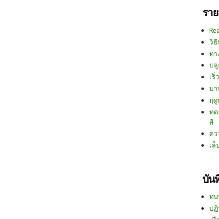
ราย
Re
วิธ
ทา
ปลู
เร็ว
บา
ฤด
ทด
สี
คว
เล็
บัน
ทบ
ปฏิ