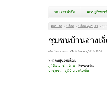
พระราชดำรัส
เศรษฐกิจพอเพ
คุณอยู่ที่นี่
หน้าแรก
»
บล็อก
»
บล็อก พุทธบุตร
»
ชุม
ชุมชนบ้านอ่างเอ
เขียนโดย
พุทธบุตร
เมื่อ 8 กันยายน, 2012 - 10:20
หมวดหมู่ของบล็อก:
ภูมิปัญญาชาวบ้าน
Keywords:
ป่าชุมชน
ภูมิปัญญาท้องถิ่น