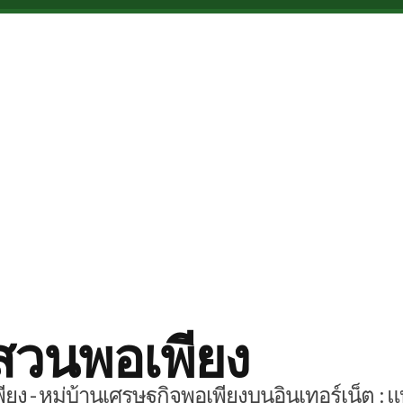
สวนพอเพียง
ยง - หมู่บ้านเศรษฐกิจพอเพียงบนอินเทอร์เน็ต : แ