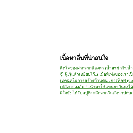
เนื้อหาอื่นที่น่าสนใจ
ติดใจของฝากจากน้องพา (น้ำยาซักผ้า,น้ำยา
จุ๊..จุ๊..รู้แล้วเหยียบไว้..( เมื่อพี่เท่งของเร
เทคนิคในการสร้างบ้านดิน.. การค็อฟ (Co
ดีใจจัง ได้รับสบู่ที่ระลึกจากวันเกิดเวปกับ