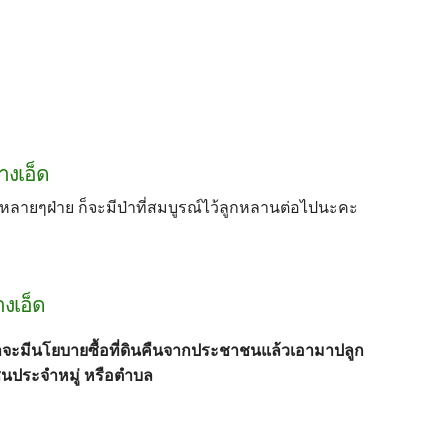
างเอ็ด
หลายๆฝ่าย ก็จะมีป่าที่สมบูรณ์ไว้ลูกหลานต่อไปนะคะ
างเอ็ด
่าจะมีนโยบายซื้อที่ดินคืนจากประชาชนแล้วเอามาปลูก
มชนประจำหมู่ หรือตำบล