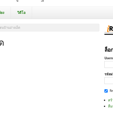
ียง
วิดีโอ
ชนบ้านอ่างเอ็ด
็ด
ล็อ
Usern
รหัสผ
R
สร้
ลืม