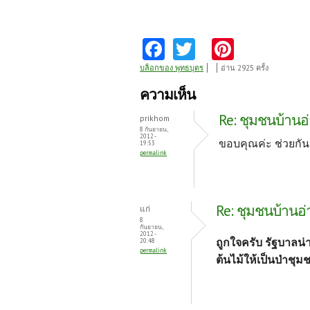
Fa
T
Pi
ce
w
nt
บล็อกของ พุทธบุตร
อ่าน 2925 ครั้ง
b
itt
er
ความเห็น
o
er
es
Re: ชุมชนบ้านอ่
prikhom
o
t
8 กันยายน,
2012 -
ขอบคุณค่ะ ช่วยกัน
19:53
k
permalink
Re: ชุมชนบ้านอ่
แก่
8
กันยายน,
2012 -
ถูกใจครับ รัฐบาลน
20:48
permalink
ต้นไม้ให้เป็นป่าชุ