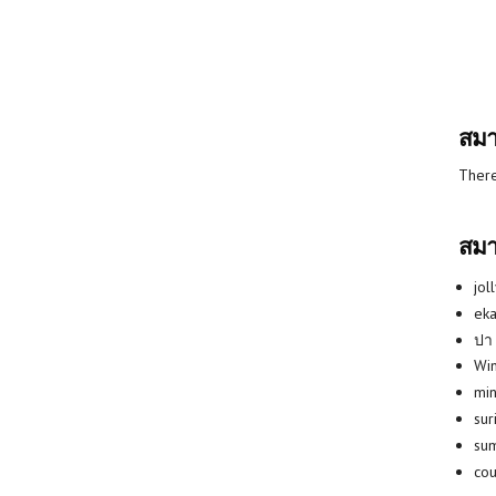
สมา
There
สมา
jol
eka
ปา
Win
min
su
su
co