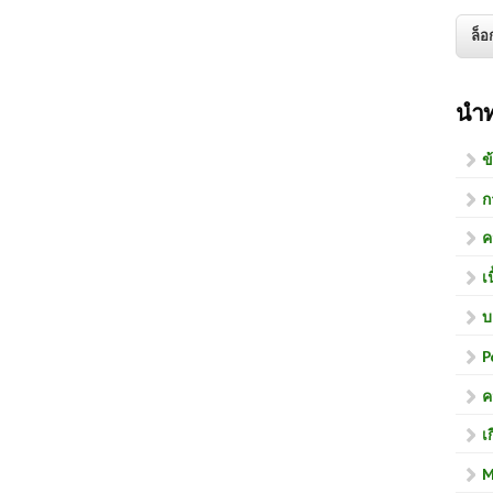
นำ
ข
ก
ค
เ
บ
P
ค
เ
M