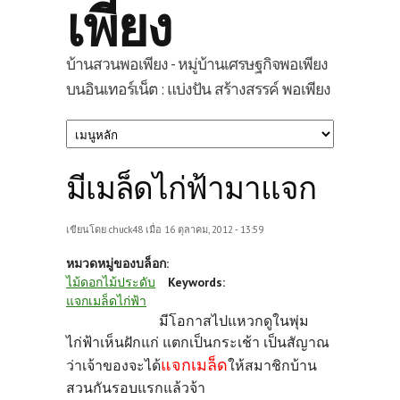
เพียง
บ้านสวนพอเพียง - หมู่บ้านเศรษฐกิจพอเพียง
บนอินเทอร์เน็ต : แบ่งปัน สร้างสรรค์ พอเพียง
มีเมล็ดไก่ฟ้ามาแจก
เขียนโดย
chuck48
เมื่อ 16 ตุลาคม, 2012 - 13:59
หมวดหมู่ของบล็อก:
ไม้ดอกไม้ประดับ
Keywords:
แจกเมล็ดไก่ฟ้า
มีโอกาสไปแหวกดูในพุ่ม
ไก่ฟ้าเห็นฝักแก่ แตกเป็นกระเช้า
เป็นสัญาณ
แจกเมล็ด
ว่าเจ้าของจะได้
ให้สมาชิกบ้าน
สวนกันรอบแรกแล้วจ้า