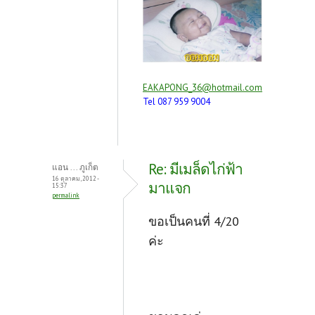
EAKAPONG_36@hotmail.com
Tel 087 959 9004
Re: มีเมล็ดไก่ฟ้า
แอน ... ภูเก็ต
16 ตุลาคม, 2012 -
มาแจก
15:37
permalink
ขอเป็นคนที่ 4/20
ค่ะ