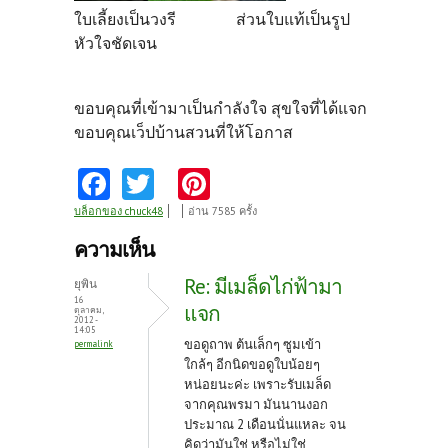
ใบเลี้ยงเป็นวงรี ส่วนใบแท้เป็นรูป
หัวใจชัดเจน
ขอบคุณที่เข้ามาเป็นกำลังใจ สุขใจที่ได้แจก
ขอบคุณเว็ปบ้านสวนที่ให้โอกาส
Fa
T
Pi
ce
w
nt
บล็อกของ chuck48
อ่าน 7585 ครั้ง
b
itt
er
ความเห็น
o
er
es
Re: มีเมล็ดไก่ฟ้ามา
ยุพิน
o
t
16
แจก
ตุลาคม,
2012 -
k
14:05
ขอดูถาพ ต้นเล็กๆ ซูมเข้า
permalink
ใกล้ๆ อีกนิดขอดูใบน้อยๆ
หน่อยนะค่ะ เพราะรับเมล็ด
จากคุณพรมา มันนานงอก
ประมาณ 2 เดือนนั่นแหละ จน
คิดว่ามันใช่ หรือไม่ใช่