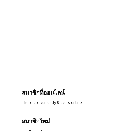
สมาชิกที่ออนไลน์
There are currently 0 users online.
สมาชิกใหม่