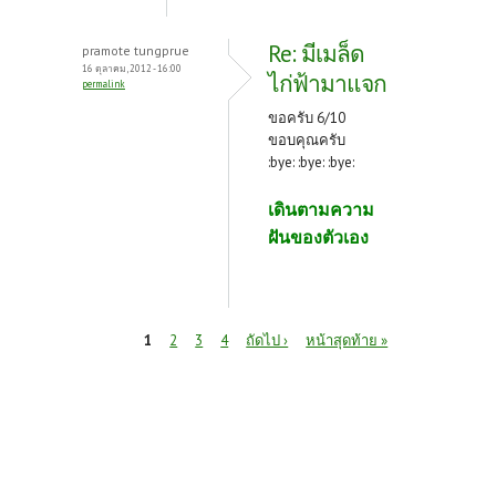
Re: มีเมล็ด
pramote tungprue
16 ตุลาคม, 2012 - 16:00
ไก่ฟ้ามาแจก
permalink
ขอครับ 6/10
ขอบคุณครับ
:bye: :bye: :bye:
เดินตามความ
ฝันของตัวเอง
หน้า
1
2
3
4
ถัดไป ›
หน้าสุดท้าย »