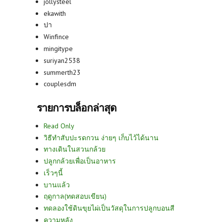
jollysteel
ekawith
ปา
Winfince
mingitype
suriyan2538
summerth23
couplesdm
รายการบล็อกล่าสุด
Read Only
วิธีทำสับปะรดกวน ง่ายๆ เก็บไว้ได้นาน
ทางเดินในสวนกล้วย
ปลูกกล้วยเพื่อเป็นอาหาร
เร็วๆนี้
บานแล้ว
ฤดูกาล(ทดสอบเขียน)
ทดลองใช้ดินขุยไผ่เป็นวัสดุในการปลูกบอนสี
ความหลัง