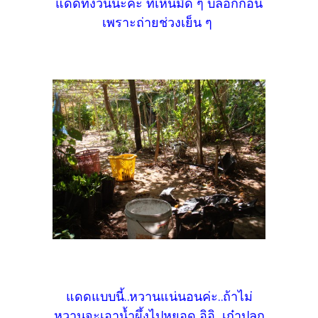
แดดทั้งวันนะคะ ที่เห็นมืด ๆ บล็อกก่อน
เพราะถ่ายช่วงเย็น ๆ
แดดแบบนี้..หวานแน่นอนค่ะ..ถ้าไม่
หวานจะเอาน้ำผึ้งไปหยอด อิอิ เก๋าปลูก