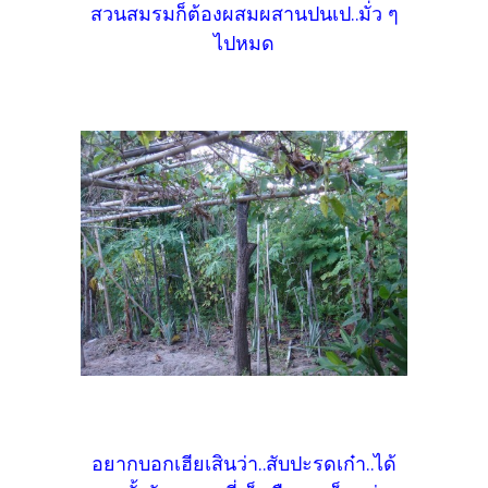
สวนสมรมก็ต้องผสมผสานปนเป..มั่ว ๆ
ไปหมด
อยากบอกเฮียเสินว่า..สับปะรดเก๋า..ได้