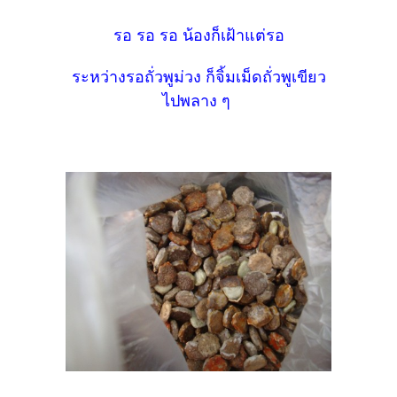
รอ รอ รอ น้องก็เฝ้าแต่รอ
ระหว่างรอถั่วพูม่วง ก็จิ้มเม็ดถั่วพูเขียว
ไปพลาง ๆ