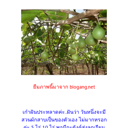
ยืมภาพนี้มาจาก biogang.net
เก๋าฝันประหลาดค่ะ..ฝันว่า วันหนึ่งจะมี
สวนผักสาบเป็นของตัวเอง ไม่มากหรอก
ค่ะ 5 ไร่ 10 ไร่ พอมีกะตังค์ส่งลูกเรียน