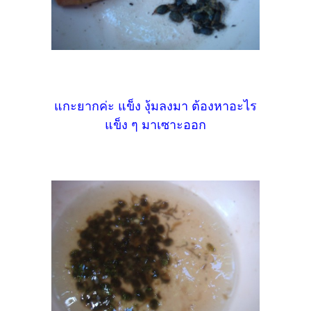
แกะยากค่ะ แข็ง งุ้มลงมา ต้องหาอะไร
แข็ง ๆ มาเซาะออก