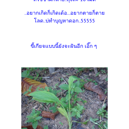
..อยากเกิดก็เกิดเด้อ...อยากตายก็ตาย
โลด..บ่ทำบุญหาดอก..55555
ขี้เกียจแบบนี้ยังจะฝันอีก เอิ๊ก ๆ