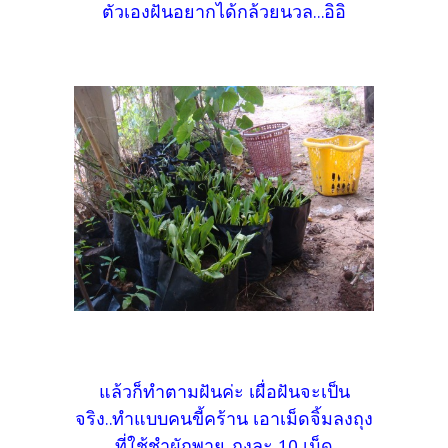
ตัวเองฝันอยากได้กล้วยนวล...อิอิ
แล้วก็ทำตามฝันค่ะ เผื่อฝันจะเป็น
จริง..ทำแบบคนขี้คร้าน เอาเม็ดจิ้มลงถุง
ที่ใช้ชำผักพาย..ถุงละ 10 เม็ด