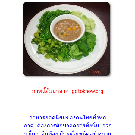
ภาพนี้ยืมมาจาก gotoknow.org
อาหารยอดนิยมของคนไทยทั่วทุก
ภาค...ต้องการผักปลอดสารทั้งนั้น ลวก
ๆ จิ้ม ๆ อิ่มท้อง มีประโยชน์ต่อร่างกาย