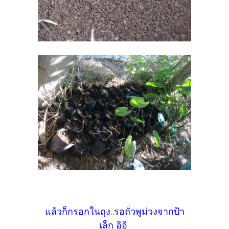
แล้วก็กรอกในถุง..รอถั่วพูม่วงจากป้า
เล็ก อิอิ