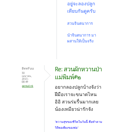
อยู่จะลองปลูก
เทียบกันดูครับ
สวนจินตนาการ
นำจินตนาการ มา
ผสานให้เป็นจริง
Re: สวนผักหวานป่า
BeeFuu
30
แม่พิมพ์#๒
เมษายน,
2013 -
08:49
อยากลองปลูกบ้างจังว่า
permalink
ฝีมือเราจะขนาดไหน
อิอิ สวนร่มรื่นมากเลย
น้องเหมียวน่ารักจัง
"ความสุขของชีวิตในวันนี้ คือทำตาม
วิถีพอเพียงของพ่อ"