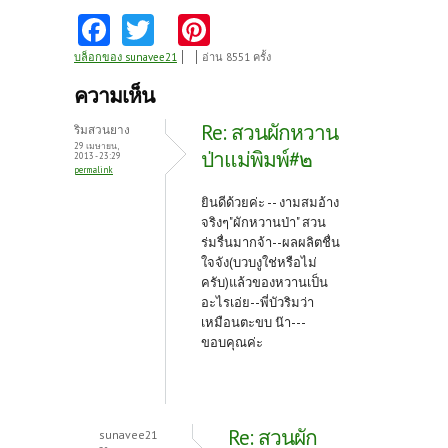
Fa
T
Pi
ce
w
nt
บล็อกของ sunavee21
อ่าน 8551 ครั้ง
b
itt
er
ความเห็น
o
er
es
Re: สวนผักหวาน
ริมสวนยาง
o
t
29 เมษายน,
ป่าแม่พิมพ์#๒
2013 - 23:29
permalink
k
ยินดีด้วยค่ะ -- งามสมอ้าง
จริงๆ"ผักหวานป่า" สวน
ร่มรื่นมากจ้า--ผลผลิตชื่น
ใจจัง(บวบงูใช่หรือไม่
ครับ)แล้วของหวานเป็น
อะไรเอ่ย--พี่บัวริมว่า
เหมือนตะขบ น๊า---
ขอบคุณค่ะ
Re: สวนผัก
sunavee21