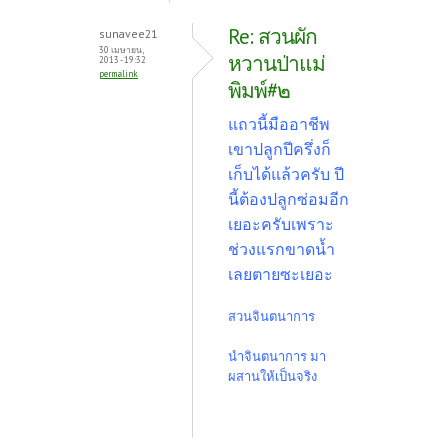
Re: สวนผัก
sunavee21
30 เมษายน,
หวานป่าแม่
2013 - 19:32
permalink
พิมพ์#๒
แถวนี้มืออาชีพ
เขาปลูกปีครึ่งก็
เก็บได้แล้วครับ ปี
นี้ต้องปลูกซ่อมอีก
เยอะครับเพราะ
ช่วงแรกขาดน้ำ
เลยตายซะเยอะ
สวนจินตนาการ
นำจินตนาการ มา
ผสานให้เป็นจริง