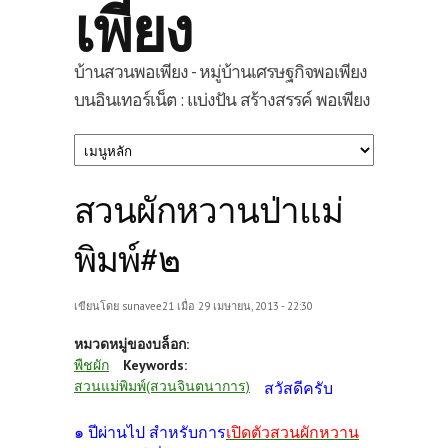
เพียง
บ้านสวนพอเพียง - หมู่บ้านเศรษฐกิจพอเพียง
บนอินเทอร์เน็ต : แบ่งปัน สร้างสรรค์ พอเพียง
สวนผักหวานป่าแม่
พิมพ์#๒
เขียนโดย
sunavee21
เมื่อ 29 เมษายน, 2013 - 22:30
หมวดหมู่ของบล็อก:
พืชผัก
Keywords:
สวนแม่พิมพ์(สวนจินตนาการ)
สวัสดีครับ
๑ ปีผ่านไป สำหรับการ
เปิดตัวสวนผักหวาน