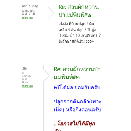
Re: สวนผักหวาน
คนบำนาญ
30 เมษายน,
ป่าแม่พิมพ์#๒
2013 - 07:43
permalink
เก่งจัง ที่บ้านปลูก 4 ต้น
เหลือ 3 ต้น ปลูก 3 ปี สูง
30ซม. ย้ำ 30 เซนติเมตร ก็
ยังรักษาสถิติเดิม 555+
Re: สวนผักหวานป่า
เสิน
30
แม่พิมพ์#๒
เมษายน,
2013 -
08:16
๒ปีได้ผล ยอมรับครับ
permalink
ปลูกจากต้นกล้า(เพาะ
เม็ด) หรือกิ่งตอนครับ
..โอกาสไม่ได้มีทุก