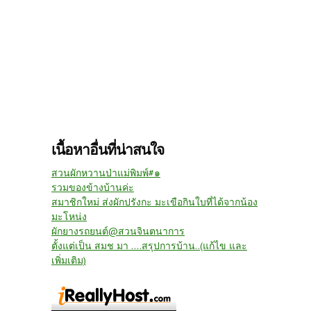
เนื้อหาอื่นที่น่าสนใจ
สวนผักหวานป่าแม่พิมพ์#๑
รวมของข้างบ้านค่ะ
สมาชิกใหม่ ส่งผักปรังกะ มะเขือกินใบที่ได้จากน้อง
มะโหน่ง
ผักยางรถยนต์@สวนจินตนาการ
ตั้งแต่เป็น สมช มา ....สรุปการบ้าน..(แก้ไข และ
เพิ่มเติม)