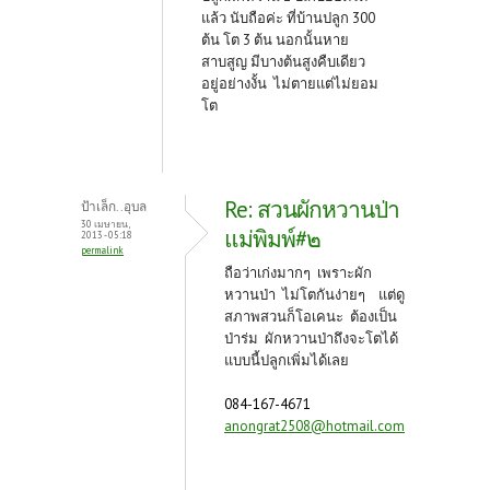
แล้ว นับถือค่ะ ที่บ้านปลูก 300
ต้น โต 3 ต้น นอกนั้นหาย
สาบสูญ มีบางต้นสูงคืบเดียว
อยู่อย่างงั้น ไม่ตายแต่ไม่ยอม
โต
Re: สวนผักหวานป่า
ป้าเล็ก..อุบล
30 เมษายน,
แม่พิมพ์#๒
2013 - 05:18
permalink
ถือว่าเก่งมากๆ เพราะผัก
หวานป่า ไม่โตกันง่ายๆ แต่ดู
สภาพสวนก็โอเคนะ ต้องเป็น
ป่าร่ม ผักหวานป่าถึงจะโตได้
แบบนี้ปลูกเพิ่มได้เลย
084-167-4671
anongrat2508@hotmail.com