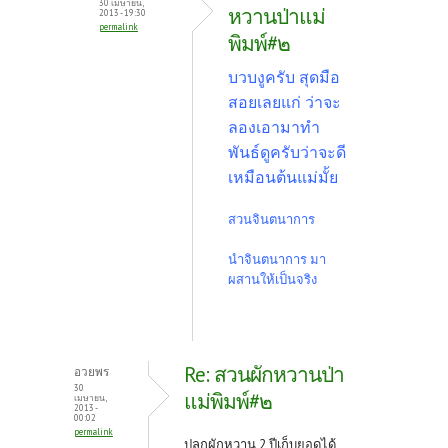
30 เมษายน,
หวานป่าแม่
2013 - 19:30
permalink
พิมพ์#๒
บวบงูครับ สุดมือ
สอยเลยแก่ ว่าจะ
ลองเอามาทำ
พันธ์ดูครับว่าจะดี
เหมือนต้นแม่มั้ย
สวนจินตนาการ
นำจินตนาการ มา
ผสานให้เป็นจริง
Re: สวนผักหวานป่า
อวยพร
30
แม่พิมพ์#๒
เมษายน,
2013 -
00:02
permalink
ปลูกผักหวาน 2 ปีเก็บยอดได้