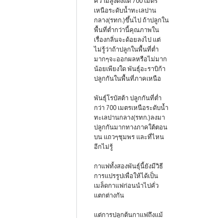
ความสูงตั้งแต่ 700 เมตร
เหนือระดับน้ำทะเลปาน
กลาง(รทก.)ขึ้นไป ถ้าปลูกใน
พื้นที่ต่ำกว่านี้คุณภาพใน
เรื่องกลิ่นจะด้อยลงไป แต่
ไม่รู้ว่าถ้าปลูกในพื้นที่ต่ำ
มากๆจะออกผลหรือไม่มาก
น้อยเพียงใด พันธุ์อะราบิก้า
ปลูกกันในพื้นที่ภาคเหนือ
พันธุ์โรบัสต้า ปลูกกันที่ต่ำ
กว่า 700 เมตรเหนือระดับน้ำ
ทะเลปานกลาง(รทก.)ลงมา
ปลูกกันมากทางภาคใต้ตอน
บน แถวๆชุมพร และที่ไหน
อีกไม่รู้
กาแฟทั้งสองพันธุ์นี้ยังมีวิธี
การแปรรูปเพื่อให้ได้เป็น
เมล็ดกาแฟก่อนนำไปคั่ว
แตกต่างกัน
แต่การปลูกต้นกาแฟถึงแม้