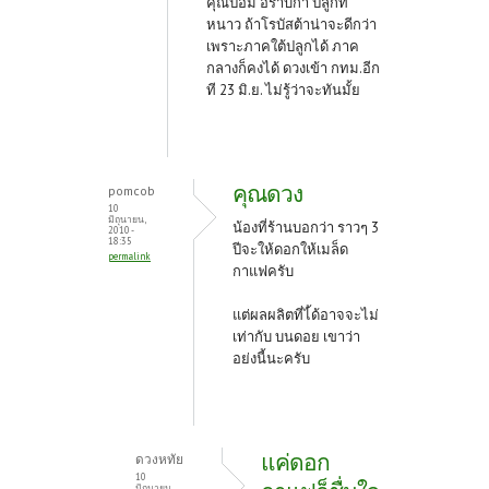
คุณป้อม อราบิกา ปลูกที่
หนาว ถ้าโรบัสต้าน่าจะดีกว่า
เพราะภาคใต้ปลูกได้ ภาค
กลางก็คงได้ ดวงเข้า กทม.อีก
ที 23 มิ.ย. ไม่รู้ว่าจะทันมั้ย
คุณดวง
pomcob
10
มิถุนายน,
น้องที่ร้านบอกว่า ราวๆ 3
2010 -
18:35
ปีจะให้ดอกให้เมล็ด
permalink
กาแฟครับ
แต่ผลผลิตที่ไ้ด้อาจจะไม่
เท่ากับ บนดอย เขาว่า
อย่งนี้นะครับ
แค่ดอก
ดวงหทัย
10
มิถุนายน,