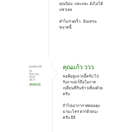
คุณป้อม แหะแหะ ยังไม่ได้
แซวเลย
ทำไมรวดเร็ว อินเทรน
ขนาดนี้
คุณแก้ว ววว
pomcob
10
มิถุนายน,
พอดีอยู่แถวๆนี้ครับ ไป
2010 -
18:37
รับกาแฟ ก็ถือโอกาส
permalink
เปลี่ยนที่กินข้าวเที่ยงด้วย
ครับ
ถ้าไปเอากากาศดอยตุง
มามะไหร่ ฝากด้วยนะ
ครับ อิอิ