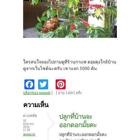
ใครสนใจลองไปถามดูที่ร้านกาแฟ ดอยตุงใกล้บ้าน
ดูจากเว็บไซต์นะครับ เขาแจก 3000 ต้น
Fa
T
Pi
ce
w
nt
บล็อกของ pomcob
อ่าน 11001 ครั้ง
b
itt
er
ความเห็น
o
er
es
ปลูกที่บ้านจะ
ดวงหทัย
o
t
10
ออกดอกมั้ยคะ
มิถุนายน,
2010 -
k
17:58
ปลูกที่บ้านจะออกดอกมั้ยคะ
permalink