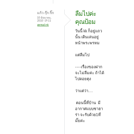
ลืมไปค่ะ
แก้ว กุ๊ก กิ๊ก
10 มิถุนายน,
คุณป้อม
2010 - 19:11
permalink
วันนี้ kk ก็อยู่แถว
นั้น เดินเล่นอยู่
หน้าพระพรหม
แต่ลืมไป
----เรื่องของฝาก
จะไม่ลืมค่ะ ถ้าได้
ไปดอยตุง
ว่าแต่ว่า....
ตอนนี้ที่บ้าน มี
อากาศแบบซาฮา
ร่า จะรับด้วย1ที่
มั๊ยค่ะ