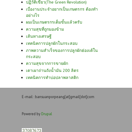
ปฏิวัติเขียว(The Green Revolution)
เบื่องานประจำอยากเป็นเกษตรกร ต้องทำ
อย่างไร
ผมเป็นเกษตรกรเต็มขั้นแล้วครับ
ความสุขที่ถูกมองข้าม
เส้นทางเศรษฐี
เทคนิคการปลูกผักในกระสอบ
ภาพความสำเร็จของการปลูกผักฮ่องเต้ใน
กระสอบ
ความสุขจากการขายผัก
เตาเผาถ่านถังน้ำมัน 200 ลิตร
เทคนิคการทำบ่อปลาพลาสติก
E-mail : bansuanporpeang[at]gmail[dot]com
Powered by
Drupal