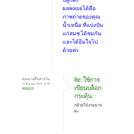
ผลพลอยได้คือ
ภาพถ่ายของคุณ
น้ำเหนือ ที่แบ่งปัน
แก่สมช.ได้ชมกัน
และได้อิ่มใจไป
ด้วยค่ะ
Re: ใช้การ
คุณนายตื่นสายไม...
22 สิงหาคม, 2013 - 13:47
เขียนบล็อก
permalink
กระตุ้น
กล้วยไม้งามมาก
ค่ะ