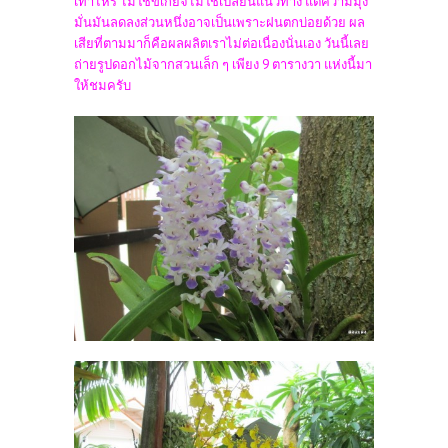
เท่าไหร่ ไม่ใช่ขี้เกียจไม่ใช่เปลี่ยนแนวทาง แต่ความมุ่ง
มั่นมันลดลงส่วนหนึ่งอาจเป็นเพราะฝนตกบ่อยด้วย ผล
เสียที่ตามมาก็คือผลผลิตเราไม่ต่อเนื่องนั่นเอง วันนี้เลย
ถ่ายรูปดอกไม้จากสวนเล็ก ๆ เพียง 9 ตารางวา แห่งนี้มา
ให้ชมครับ