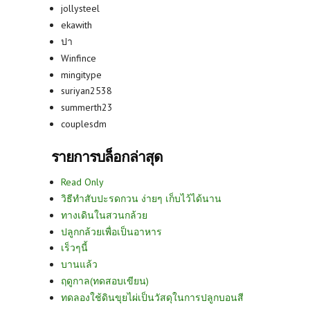
jollysteel
ekawith
ปา
Winfince
mingitype
suriyan2538
summerth23
couplesdm
รายการบล็อกล่าสุด
Read Only
วิธีทำสับปะรดกวน ง่ายๆ เก็บไว้ได้นาน
ทางเดินในสวนกล้วย
ปลูกกล้วยเพื่อเป็นอาหาร
เร็วๆนี้
บานแล้ว
ฤดูกาล(ทดสอบเขียน)
ทดลองใช้ดินขุยไผ่เป็นวัสดุในการปลูกบอนสี