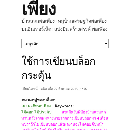
เพียง
บ้านสวนพอเพียง - หมู่บ้านเศรษฐกิจพอเพียง
บนอินเทอร์เน็ต : แบ่งปัน สร้างสรรค์ พอเพียง
ใช้การเขียนบล็อก
กระตุ้น
เขียนโดย
น้ำเหนือ
เมื่อ 22 สิงหาคม, 2013 - 13:02
หมวดหมู่ของบล็อก:
เศรษฐกิจพอเพียง
Keywords:
ไม้ดอก ไม้ประดับ
สวัสดีครับพี่น้องบ้านสวนทุก
ท่านหลังจากผมห่างหายจากการเขียนบล็อกมา 4 เดือน
พบว่าถ้าไม่เขียนบล็อกแล้วผลงานจะไม่ค่อยคืบหน้า