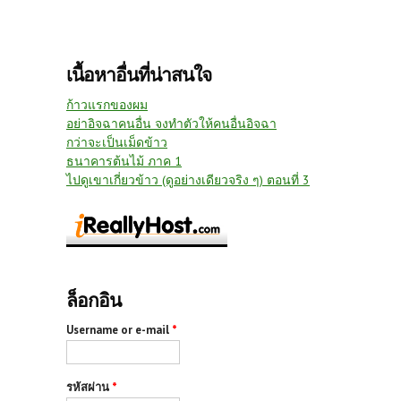
เนื้อหาอื่นที่น่าสนใจ
ก้าวแรกของผม
อย่าอิจฉาคนอื่น จงทำตัวให้คนอื่นอิจฉา
กว่าจะเป็นเม็ดข้าว
ธนาคารต้นไม้ ภาค 1
ไปดูเขาเกี่ยวข้าว (ดูอย่างเดียวจริง ๆ) ตอนที่ 3
ล็อกอิน
Username or e-mail
*
รหัสผ่าน
*