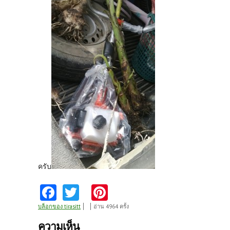
ครับ
Fa
T
Pi
ce
w
nt
บล็อกของ tirasitt
อ่าน 4964 ครั้ง
b
itt
er
ความเห็น