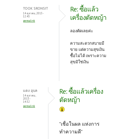
o
er
es
Re: ซื้อแล้ว
TOOK SRONSIT
o
t
14 ตุลาคม, 2013 -
เครื่องตัดหญ้า
12:43
permalink
k
ลองตัดเลยค่ะ
ความสะดวกสบายมี
ขาย แต่ความสุขเงิน
ซื้อไม่ได้ เพราะความ
สุขมิใช่เงิน
Re: ซื้อแล้วเครื่อง
แดง อุบล
14 ตุลาคม,
ตัดหญ้า
2013 -
14:32
permalink
"เชื่อในผล แห่งการ
ทำความดี"