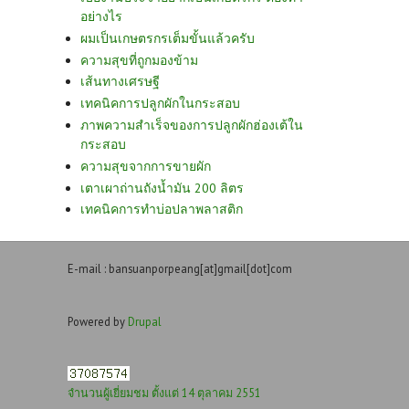
อย่างไร
ผมเป็นเกษตรกรเต็มขั้นแล้วครับ
ความสุขที่ถูกมองข้าม
เส้นทางเศรษฐี
เทคนิคการปลูกผักในกระสอบ
ภาพความสำเร็จของการปลูกผักฮ่องเต้ใน
กระสอบ
ความสุขจากการขายผัก
เตาเผาถ่านถังน้ำมัน 200 ลิตร
เทคนิคการทำบ่อปลาพลาสติก
E-mail : bansuanporpeang[at]gmail[dot]com
Powered by
Drupal
จำนวนผู้เยี่ยมชม ตั้งแต่ 14 ตุลาคม 2551