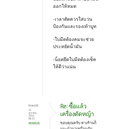
ออกให้หมด
-เวลาตัดควรใส่แว่น
ป้องกันและรองเท้าบูท
-ใบมีดต้องคมจะช่วย
ประหยัดน้ำมัน
-น็อตยึดใบมีดต้องเช็ค
ให้ดีว่าแน่น
Re: ซื้อแล้ว
tirasitt
15
เครื่องตัดหญ้า
ตุลาคม,
2013 -
08:31
ขอบคุณครับ ทางร้านก็
permalink
แนะนำมาเหมือนกัน