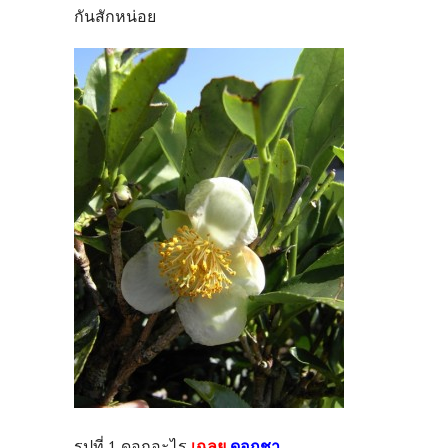
กันสักหน่อย
รูปที่ 1 ดอกอะไร
เฉลย
ดอกชา