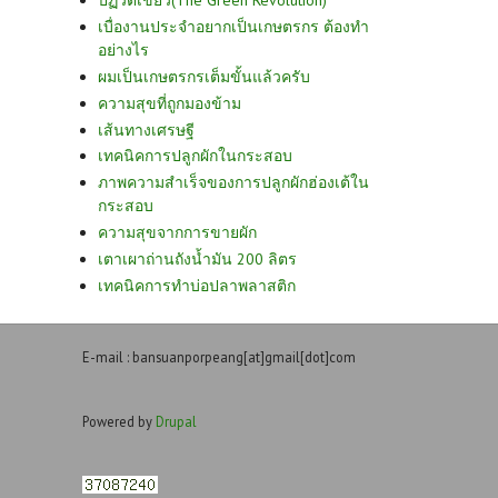
ปฏิวัติเขียว(The Green Revolution)
เบื่องานประจำอยากเป็นเกษตรกร ต้องทำ
อย่างไร
ผมเป็นเกษตรกรเต็มขั้นแล้วครับ
ความสุขที่ถูกมองข้าม
เส้นทางเศรษฐี
เทคนิคการปลูกผักในกระสอบ
ภาพความสำเร็จของการปลูกผักฮ่องเต้ใน
กระสอบ
ความสุขจากการขายผัก
เตาเผาถ่านถังน้ำมัน 200 ลิตร
เทคนิคการทำบ่อปลาพลาสติก
E-mail : bansuanporpeang[at]gmail[dot]com
Powered by
Drupal