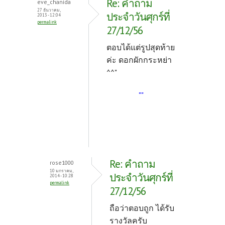
Re: คำถาม
eve_chanida
o
t
27 ธันวาคม,
ประจำวันศุกร์ที่
2013 - 12:04
permalink
k
27/12/56
ตอบได้แต่รูปสุดท้าย
ค่ะ ดอกผักกระหย่า
^^"
""
Re: คำถาม
rose1000
10 มกราคม,
ประจำวันศุกร์ที่
2014 - 10:28
permalink
27/12/56
ถือว่าตอบถูก ได้รับ
รางวัลครับ