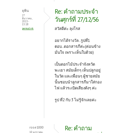
Re: คำถามประจำ
ยุพิน
27
วันศุกร์ที่ 27/12/56
ธันวาคม,
2013 -
13:18
สวัสดีค่ะ ลุงโรส
permalink
อยากได้รางวัล..รูปที่1
ตอบ..ดอกสารภีค่ะ(ค่อนข้าง
มั่นใจ เพราะเห็นใบด้วย)
เป็นดอกไม้ประจำจังหวัด
พะเยา สมัยเด็กๆ เห็นปลูกอยู่
ในวัด และเพื่อนๆ ผู้ชายสมัย
นั้นชอบนำลูกสารภีมาใส่กอง
ไฟ แล้วระเบิดเสียงดังๆ ค่ะ
รูป ที่2 กับ 3 ไม่รู้จักเลยค่ะ
Re: คำถาม
rose1000
10 มกราคม,