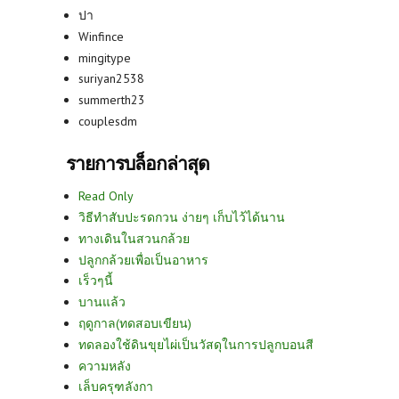
ปา
Winfince
mingitype
suriyan2538
summerth23
couplesdm
รายการบล็อกล่าสุด
Read Only
วิธีทำสับปะรดกวน ง่ายๆ เก็บไว้ได้นาน
ทางเดินในสวนกล้วย
ปลูกกล้วยเพื่อเป็นอาหาร
เร็วๆนี้
บานแล้ว
ฤดูกาล(ทดสอบเขียน)
ทดลองใช้ดินขุยไผ่เป็นวัสดุในการปลูกบอนสี
ความหลัง
เล็บครุฑลังกา