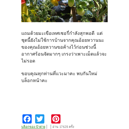
แถมด้วยมะเขือเทศเชอรี่กำลังสุกพอดี แต่
ชุดนี้ยังไม่ใช้การบ้านจากคุณอ้อยหวานนะ
ของคุณอ้อยหวานขอค้างไว้ก่อนช่วง
นี้
อากาศร้อนจัดมากๆ เกรงว่าเพาะเม็ดแล้วจะ
ไม่รอด
ขอบคุณทุกท่านที่แวะมาคะ พบกันใหม่
บล็อกหน้าคะ
Fa
T
Pi
ce
w
nt
บล็อกของ ป้าต่าย
อ่าน 17628 ครั้ง