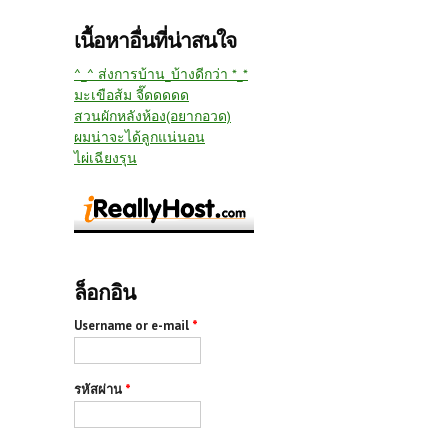
เนื้อหาอื่นที่น่าสนใจ
^_^ ส่งการบ้าน_บ้างดีกว่า *_*
มะเขือส้ม จี๊ดดดดด
สวนผักหลังห้อง(อยากอวด)
ผมน่าจะได้ลูกแน่นอน
ไผ่เฉียงรุน
ล็อกอิน
Username or e-mail
*
รหัสผ่าน
*