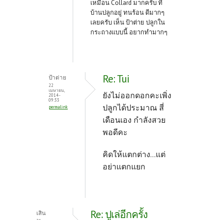
เหมือน Collard มากครับ ที่
บ้านปลูกอยู่ ทนร้อน ดีมากๆ
เลยครับ เห็น ป้าต่าย ปลูกใน
กระถางแบบนี้ อยากทำมากๆ
Re: Tui
ป้าต่าย
22
เมษายน,
ยังไม่ออกดอกคะเพิ่ง
2014 -
09:33
ปลูกได้ประมาณ สี่
permalink
เดือนเอง กำลังสวย
พอดีคะ
คิดให้แตกต่าง...แต่
อย่าแตกแยก
Re: ปูเล่อีกครั้ง
เสิน