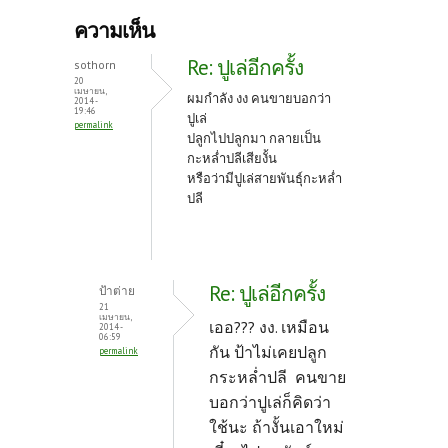
b
itt
er
ความเห็น
o
er
es
Re: ปูเล่อีกครั้ง
sothorn
o
t
20
เมษายน,
ผมกำลัง งง คนขายบอกว่า
2014 -
k
19:46
ปูเล่
permalink
ปลูกไปปลูกมา กลายเป็น
กะหล่ำปลีเสียงั้น
หรือว่ามีปูเล่สายพันธุ์กะหล่ำ
ปลี
Re: ปูเล่อีกครั้ง
ป้าต่าย
21
เมษายน,
เออ??? งง. เหมือน
2014 -
06:59
กัน ป้าไม่เคยปลูก
permalink
กระหล่ำปลี คนขาย
บอกว่าปูเล่ก็คิดว่า
ใช้นะ ถ้างั้นเอาใหม่