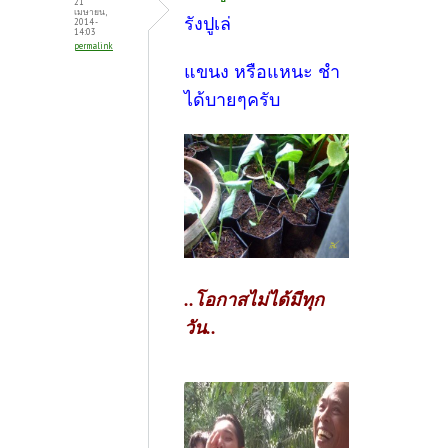
21
เมษายน,
รังปูเล่
2014 -
14:03
permalink
แขนง หรือแหนะ ชำ
ได้บายๆครับ
..โอกาสไม่ได้มีทุก
วัน..