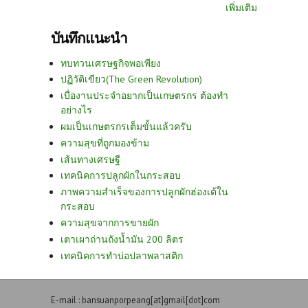
เพิ่มเติม
บันทึกแนะนำ
ทบทวนเศรษฐกิจพอเพียง
ปฏิวัติเขียว(The Green Revolution)
เบื่องานประจำอยากเป็นเกษตรกร ต้องทำ
อย่างไร
ผมเป็นเกษตรกรเต็มขั้นแล้วครับ
ความสุขที่ถูกมองข้าม
เส้นทางเศรษฐี
เทคนิคการปลูกผักในกระสอบ
ภาพความสำเร็จของการปลูกผักฮ่องเต้ใน
กระสอบ
ความสุขจากการขายผัก
เตาเผาถ่านถังน้ำมัน 200 ลิตร
เทคนิคการทำบ่อปลาพลาสติก
E-mail : bansuanporpeang[at]gmail[dot]com