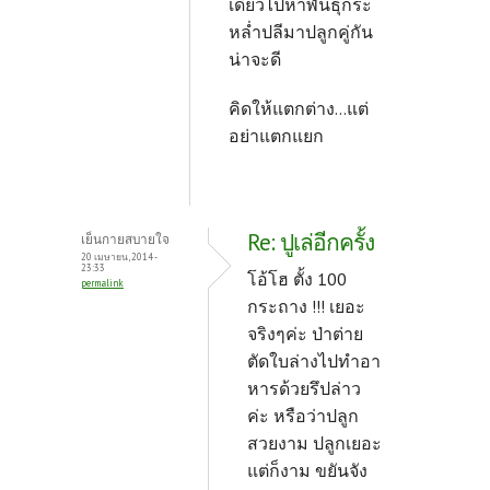
เดี๋ยวไปหาพันธุ์กระ
หล่ำปลีมาปลูกคู่กัน
น่าจะดี
คิดให้แตกต่าง...แต่
อย่าแตกแยก
Re: ปูเล่อีกครั้ง
เย็นกายสบายใจ
20 เมษายน, 2014 -
23:33
โอ้โฮ ตั้ง 100
permalink
กระถาง !!! เยอะ
จริงๆค่ะ ป่าต่าย
ตัดใบล่างไปทำอา
หารด้วยรึปล่าว
ค่ะ หรือว่าปลูก
สวยงาม ปลูกเยอะ
แต่ก็งาม ขยันจัง