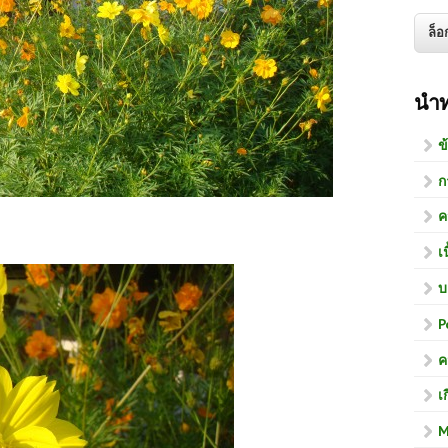
นำ
ข
ก
ค
เ
บ
P
ค
เ
M