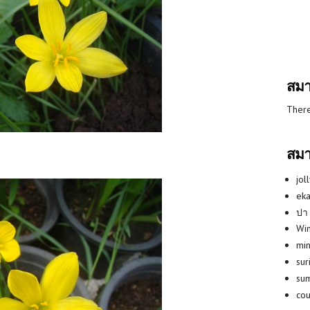
สมา
There
สมา
jol
eka
ปา
Win
min
su
su
co