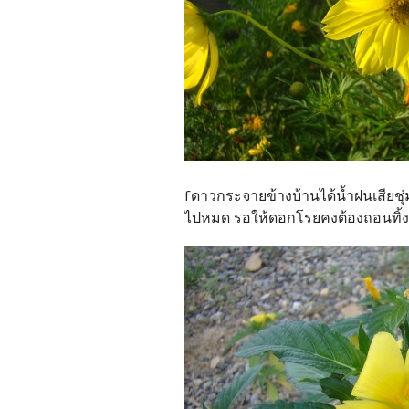
fดาวกระจายข้างบ้านได้น้ำฝนเสียชุ
ไปหมด รอให้ดอกโรยคงต้องถอนทิ้งเ