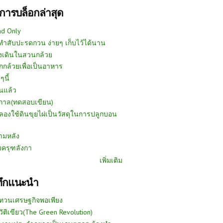
การบล็อกล่าสุด
ad Only
ีทำสับปะรดกวน ง่ายๆ เก็บไว้ได้นาน
งเดินในสวนกล้วย
กกล้วยเพื่อเป็นอาหาร
ๆนี้
นแล้ว
ูกาล(ทดสอบเขียน)
ลองใช้ดินขุยไผ่เป็นวัสดุในการปลูกบอน
ามหลัง
บครุฑลังกา
เพิ่มเติม
ทึกแนะนำ
ทวนเศรษฐกิจพอเพียง
วัติเขียว(The Green Revolution)