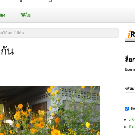
ียง
วิดีโอ
้นไม้ดอกไม้กัน
กัน
ล็อ
Usern
รหัสผ
R
สร้
ลืม