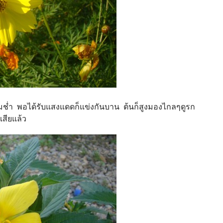
่มช่ำ พอได้รับแสงแดดก็แข่งกันบาน ต้นก็สูงมองไกลๆดูรก
สียแล้ว