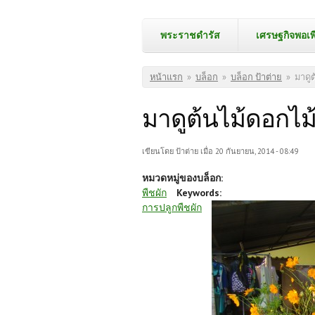
พระราชดำรัส
เศรษฐกิจพอเพ
คุณอยู่ที่นี่
หน้าแรก
»
บล็อก
»
บล็อก ป้าต่าย
»
มาดูต
มาดูต้นไม้ดอกไม้
เขียนโดย
ป้าต่าย
เมื่อ 20 กันยายน, 2014 - 08:49
หมวดหมู่ของบล็อก:
พืชผัก
Keywords:
การปลูกพืชผัก