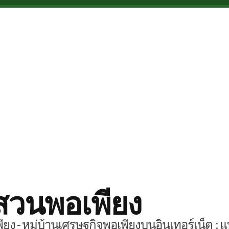
สวนพอเพียง
ยง - หมู่บ้านเศรษฐกิจพอเพียงบนอินเทอร์เน็ต : แ