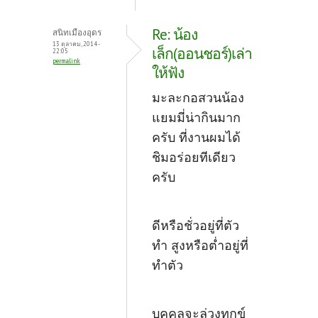
Re: น้อง
สนิทเมืองอุดร
13 ตุลาคม, 2014 -
เล็ก(ออนชอร์)เล่า
22:05
permalink
ให้ฟัง
มะละกอสวนน้อง
แยมมี่น่ากินมาก
ครับ ที่งานผมได้
ชิมอร่อยทีเดียว
ครับ
ดีหรือชั่วอยู่ที่ตัว
ทำ สูงหรือต่ำอยู่ที่
ทำตัว
บุคคลจะล่วงทุกข์