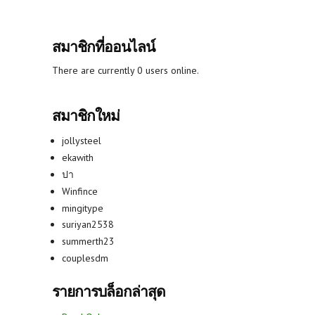
สมาชิกที่ออนไลน์
There are currently 0 users online.
สมาชิกใหม่
jollysteel
ekawith
ปา
Winfince
mingitype
suriyan2538
summerth23
couplesdm
รายการบล็อกล่าสุด