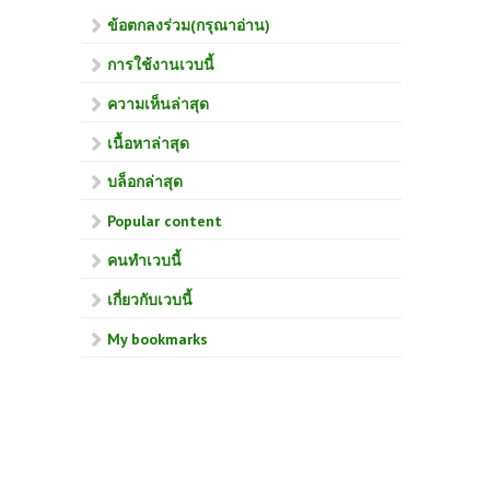
ข้อตกลงร่วม(กรุณาอ่าน)
การใช้งานเวบนี้
ความเห็นล่าสุด
เนื้อหาล่าสุด
บล็อกล่าสุด
Popular content
คนทำเวบนี้
เกี่ยวกับเวบนี้
My bookmarks