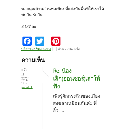
ขอบคุณบ้านสวนพอเพียง ที่แบ่งปันพื้นที่ให้เราได้
พบกัน รักกัน
สวัสดีค่ะ
Fa
T
Pi
ce
w
nt
บล็อกของ ริมสวนยาง
อ่าน 22182 ครั้ง
b
itt
er
ความเห็น
o
er
es
Re: น้อง
แจ้ว
o
t
13
เล็ก(ออนชอร์)เล่าให้
ตุลาคม,
2014 -
k
17:57
ฟัง
permalink
เพิ่งรู้จักกระถินของเมือง
สงขลาเหมือนกันค่ะ พี่
อิ๋ว.....