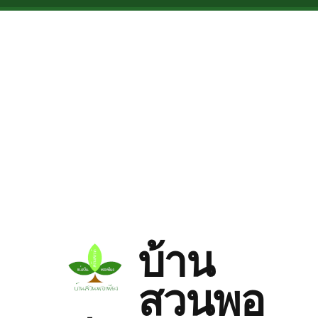
Skip to main content
บ้าน
สวนพอ